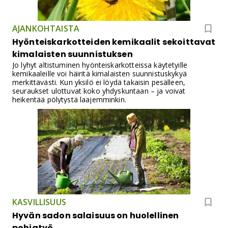
puutarhamateriaalin. Bosch TC-oksasilppurit nostavat
silppuamisen helppouden uudelle tasolle!
AJANKOHTAISTA
Hyönteiskarkotteiden kemikaalit sekoittavat
kimalaisten suunnistuksen
Jo lyhyt altistuminen hyönteiskarkotteissa käytetyille
kemikaaleille voi häiritä kimalaisten suunnistuskykyä
merkittävästi. Kun yksilö ei löydä takaisin pesälleen,
seuraukset ulottuvat koko yhdyskuntaan – ja voivat
heikentää pölytystä laajemminkin.
KASVILLISUUS
Hyvän sadon salaisuus on huolellinen
pohjatyö