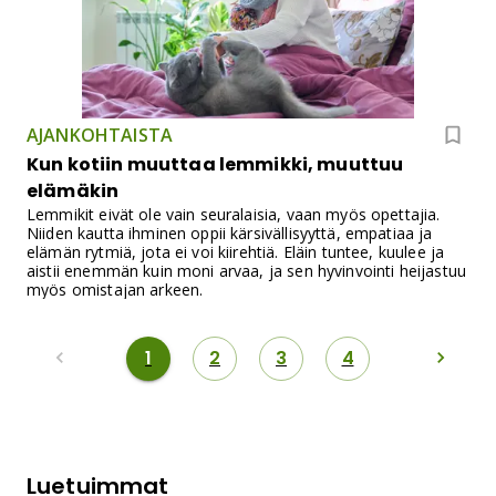
AJANKOHTAISTA
Kun kotiin muuttaa lemmikki, muuttuu
elämäkin
Lemmikit eivät ole vain seuralaisia, vaan myös opettajia.
Niiden kautta ihminen oppii kärsivällisyyttä, empatiaa ja
elämän rytmiä, jota ei voi kiirehtiä. Eläin tuntee, kuulee ja
aistii enemmän kuin moni arvaa, ja sen hyvinvointi heijastuu
myös omistajan arkeen.
1
2
3
4
Luetuimmat