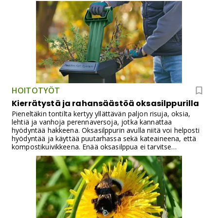
HOITOTYÖT
Kierrätystä ja rahansäästöä oksasilppurilla
Pieneltäkin tontilta kertyy yllättävän paljon risuja, oksia,
lehtiä ja vanhoja perennaversoja, jotka kannattaa
hyödyntää hakkeena. Oksasilppurin avulla niitä voi helposti
hyödyntää ja käyttää puutarhassa sekä kateaineena, että
kompostikuivikkeena. Enää oksasilppua ei tarvitse
peräkärryllä kuskata jäteasemalle kun pystyt hyödyntämään
oksajätteet omassa puutarhassasi. Säästyt myös laitteella
kuivikkeen ostolta.Aiemmin erilaiset materiaalit on pitänyt
erotella; karkea puumainen materiaali ja vihreä sekä
pehmeä materiaali on silputtu erikseen. Innovatiivinen
Boschin kehittämä Turbine Cut-leikkuujärjestelmä soveltuu
kaikenlaiselle puutarhasta saatavalle materiaalille. Sen
ainutlaatuiset terät käsittelevät sekä kovan että pehmeän