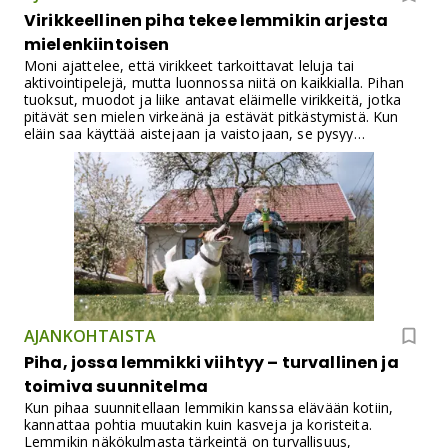
Virikkeellinen piha tekee lemmikin arjesta
mielenkiintoisen
Moni ajattelee, että virikkeet tarkoittavat leluja tai
aktivointipelejä, mutta luonnossa niitä on kaikkialla. Pihan
tuoksut, muodot ja liike antavat eläimelle virikkeitä, jotka
pitävät sen mielen virkeänä ja estävät pitkästymistä. Kun
eläin saa käyttää aistejaan ja vaistojaan, se pysyy
rauhallisempana ja tyytyväisempänä. Virikkeellinen piha on
kuin eläimen oma maailma – turvallinen mutta vaihteleva.
AJANKOHTAISTA
Piha, jossa lemmikki viihtyy – turvallinen ja
toimiva suunnitelma
Kun pihaa suunnitellaan lemmikin kanssa elävään kotiin,
kannattaa pohtia muutakin kuin kasveja ja koristeita.
Lemmikin näkökulmasta tärkeintä on turvallisuus,