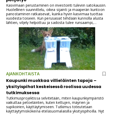
Kasvimaan perustaminen on investointi tuleviin satokausiin.
Huolellinen suunnittelu, oikea sijainti ja maaperän kuntoon
panostaminen ratkaisevat, kuinka hyvin kasvimaa tuottaa
vuodesta toiseen. Kun perusasiat tehdään kunnolla alusta
lähtien, viljely helpottuu ja sadosta tulee runsaampi,
terveempi ja maukkaampi.
AJANKOHTAISTA
Kaupunki muokkaa villieläinten tapoja –
yksityispihat keskeisessä roolissa uudessa
tutkimuksessa
Tutkimusprojektissa selvitetään, miten kaupunkiympäristö
vaikuttaa petoeläinten, kuten kettujen, mäyrien ja
supikoirien, käyttäytymiseen. Tutkimus toteutetaan
käyttäytymiskokeina eteläsuomalaisilla yksityispihoilla. Nyt