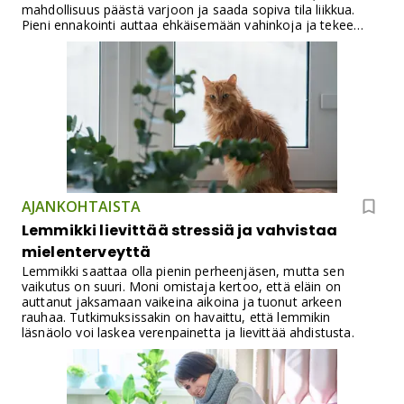
mahdollisuus päästä varjoon ja saada sopiva tila liikkua.
Pieni ennakointi auttaa ehkäisemään vahinkoja ja tekee
pihasta viihtyisän koko perheelle. Hyvin suunniteltu piha
säästää myös aikaa ja rahaa – ja tekee arjesta sujuvampaa.
AJANKOHTAISTA
Lemmikki lievittää stressiä ja vahvistaa
mielenterveyttä
Lemmikki saattaa olla pienin perheenjäsen, mutta sen
vaikutus on suuri. Moni omistaja kertoo, että eläin on
auttanut jaksamaan vaikeina aikoina ja tuonut arkeen
rauhaa. Tutkimuksissakin on havaittu, että lemmikin
läsnäolo voi laskea verenpainetta ja lievittää ahdistusta.