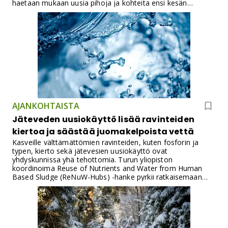
haetaan mukaan uusia pihoja ja kohteita ensi kesän
kokeisiin, joissa kartoitetaan pihoilla vierailevia eläinlajeja ja
niiden käyttäytymistä.
AJANKOHTAISTA
Jäteveden uusiokäyttö lisää ravinteiden
kiertoa ja säästää juomakelpoista vettä
Kasveille välttämättömien ravinteiden, kuten fosforin ja
typen, kierto sekä jätevesien uusiokäyttö ovat
yhdyskunnissa yhä tehottomia. Turun yliopiston
koordinoima Reuse of Nutrients and Water from Human
Based Sludge (ReNuW-Hubs) -hanke pyrkii ratkaisemaan
tätä haastetta käytännönläheisin toimin.