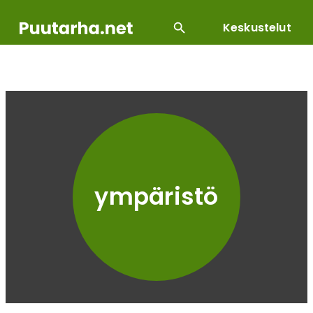
Keskustelut
SUOSITUIMMAT
DIY
HOITOTYÖT
KASVILLI
ympäristö