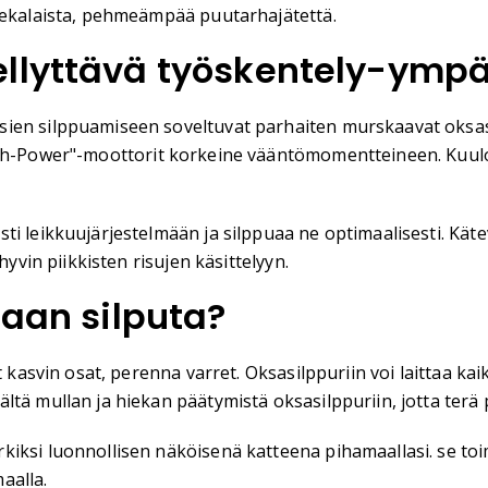
 sekalaista, pehmeämpää puutarhajätettä.
llyttävä työskentely-ympä
ien silppuamiseen soveltuvat parhaiten murskaavat oksasil
gh-Power"-moottorit korkeine vääntömomentteineen. Kuulosuoj
sti leikkuujärjestelmään ja silppuaa ne optimaalisesti. K
hyvin piikkisten risujen käsittelyyn.
daan silputa?
t kasvin osat, perenna varret. Oksasilppuriin voi laittaa ka
ltä mullan ja hiekan päätymistä oksasilppuriin, jotta ter
iksi luonnollisen näköisenä katteena pihamaallasi. se toi
aalla.