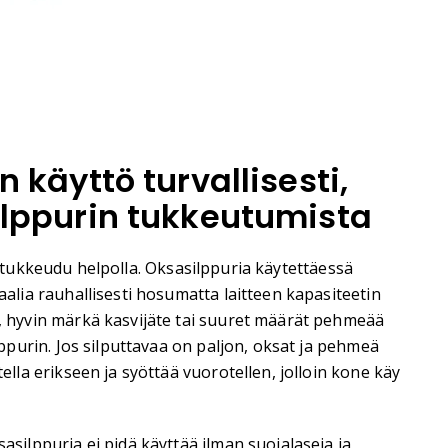
 käyttö turvallisesti,
ilppurin tukkeutumista
 tukkeudu helpolla. Oksasilppuria käytettäessä
aalia rauhallisesti hosumatta laitteen kapasiteetin
, hyvin märkä kasvijäte tai suuret määrät pehmeää
lppurin. Jos silputtavaa on paljon, oksat ja pehmeä
ella erikseen ja syöttää vuorotellen, jolloin kone käy
asilppuria ei pidä käyttää ilman suojalaseja ja