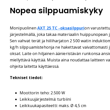
Nopea silppuamiskyky
Monipuolinen
AXT 25 TC -oksasilppuri
on varustettu
järjestelmällä, joka takaa materiaalin huippunopean
Sen vahvat terät ja hiiliharjaton 2 500 watin indukti
kg/h silppuamistehonja ne hakettavat vaivattomasti j
oksat. Laite on hiljainen äänieristävän runkonsa ansios
miellyttävä käyttää. Muista aina noudattaa laitteen va
ohjeita laitetta käyttäessä.
Tekniset tiedot:
Moottorin teho: 2.500 W
Leikkuujärjestelmä: turbiini
Leikkuukapasiteetti: maks. Ø 4,5 cm