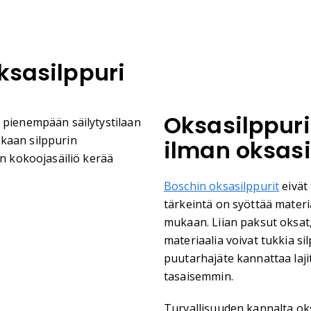
ksasilppuri
Oksasilppurin
 pienempään säilytystilaan
kaan silppurin
ilman oksas
an kokoojasäiliö kerää
Boschin oksasilppurit
eivät
tärkeintä on syöttää materi
mukaan. Liian paksut oksat
materiaalia voivat tukkia si
puutarhajäte kannattaa lajit
tasaisemmin.
Turvallisuuden kannalta oks