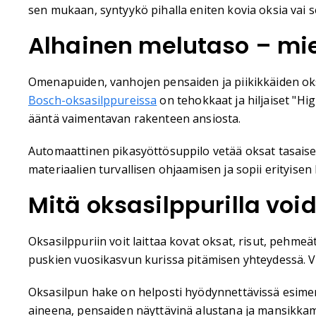
sen mukaan, syntyykö pihalla eniten kovia oksia vai
Alhainen melutaso – mie
Omenapuiden, vanhojen pensaiden ja piikikkäiden oks
Bosch-oksasilppureissa
on tehokkaat ja hiljaiset "Hi
ääntä vaimentavan rakenteen ansiosta.
Automaattinen pikasyöttösuppilo vetää oksat tasaise
materiaalien turvallisen ohjaamisen ja sopii erityisen 
Mitä oksasilppurilla voi
Oksasilppuriin voit laittaa kovat oksat, risut, pehmeä
puskien vuosikasvun kurissa pitämisen yhteydessä. Vä
Oksasilpun hake on helposti hyödynnettävissä esimerk
aineena, pensaiden näyttävinä alustana ja mansikkam