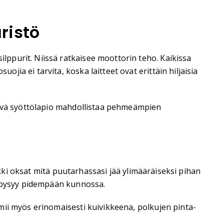
ristö
ppurit. Niissä ratkaisee moottorin teho. Kaikissa
ia ei tarvita, koska laitteet ovat erittäin hiljaisia
ätevä syöttölapio mahdollistaa pehmeämpien
ikki oksat mitä puutarhassasi jää ylimääräiseksi pihan
ä pysyy pidempään kunnossa.
mii myös erinomaisesti kuivikkeena, polkujen pinta-