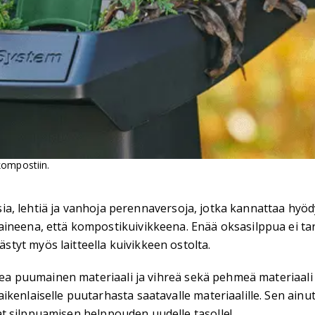
kompostiin.
oksia, lehtiä ja vanhoja perennaversoja, jotka kannattaa hyö
ineena, että kompostikuivikkeena. Enää oksasilppua ei tar
tyt myös laitteella kuivikkeen ostolta.
rkea puumainen materiaali ja vihreä sekä pehmeä materiaali
kenlaiselle puutarhasta saatavalle materiaalille. Sen ainu
t silppuamisen helppouden uudelle tasolle!