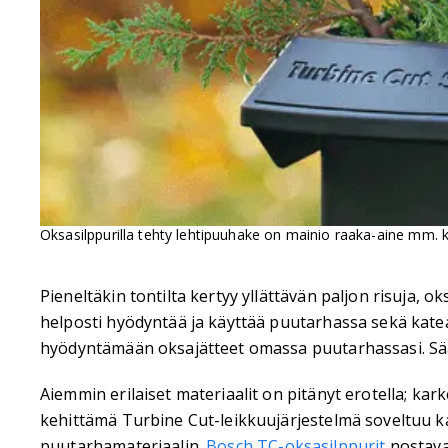
Oksasilppurilla tehty lehtipuuhake on mainio raaka-aine mm. 
Pieneltäkin tontilta kertyy yllättävän paljon risuja, 
helposti hyödyntää ja käyttää puutarhassa sekä katea
hyödyntämään oksajätteet omassa puutarhassasi. Sääs
Aiemmin erilaiset materiaalit on pitänyt erotella; ka
kehittämä Turbine Cut-leikkuujärjestelmä soveltuu kai
puutarhamateriaalin.
Bosch TC-oksasilppurit
nostava