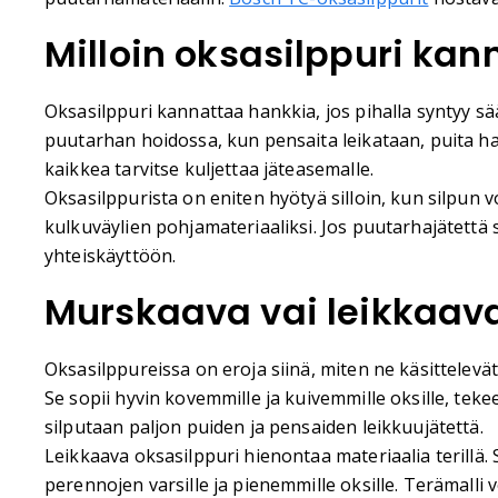
Milloin oksasilppuri ka
Oksasilppuri kannattaa hankkia, jos pihalla syntyy sä
puutarhan hoidossa, kun pensaita leikataan, puita har
kaikkea tarvitse kuljettaa jäteasemalle.
Oksasilppurista on eniten hyötyä silloin, kun silpun v
kulkuväylien pohjamateriaaliksi. Jos puutarhajätettä
yhteiskäyttöön.
Murskaava vai leikkaava
Oksasilppureissa on eroja siinä, miten ne käsittelevä
Se sopii hyvin kovemmille ja kuivemmille oksille, tek
silputaan paljon puiden ja pensaiden leikkuujätettä.
Leikkaava oksasilppuri hienontaa materiaalia terillä
perennojen varsille ja pienemmille oksille. Terämall