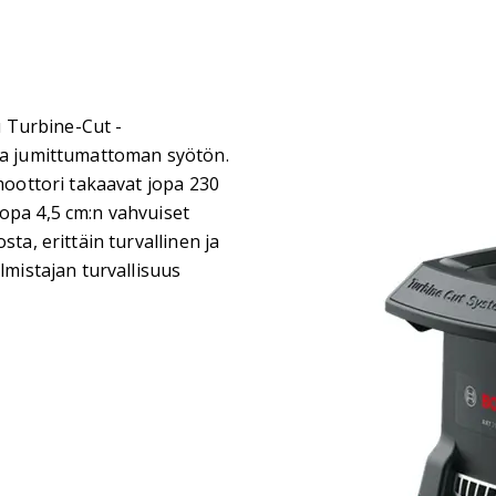
 Turbine-Cut -
 ja jumittumattoman syötön.
omoottori takaavat jopa 230
opa 4,5 cm:n vahvuiset
ta, erittäin turvallinen ja
lmistajan turvallisuus