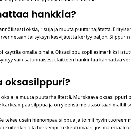
nnattaa hankkia?
ännöllisesti oksia, risuja ja muuta puutarhajätettä. Erityi
vennetaan tai syksyn kasvijätettä kertyy paljon. Silppurin 
oi käyttää omalla pihalla. Oksasilppu sopii esimerkiksi ist
 syntyy vain satunnaisesti, laitteen hankintaa kannattaa 
 oksasilppuri?
t oksia ja muuta puutarhajätettä. Murskaava oksasilppuri p
ee karkeampaa silppua ja on yleensä melutasoltaan maltillis
. Se tekee usein hienompaa silppua ja toimii hyvin tuoree
i voi kuitenkin olla herkempi tukkeutumaan, jos materiaali 