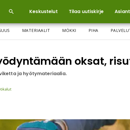
Keskustelut
Tilaa uutiskirje
Asiant
ISUUS
MATERIAALIT
MÖKKI
PIHA
PALVELU
yödyntämään oksat, risu
iviketta ja hyötymateriaalia.
yökalut