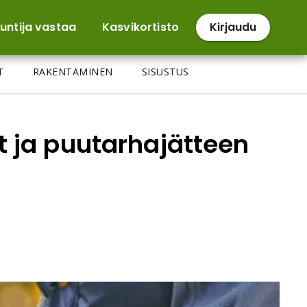
untija vastaa
Kasvikortisto
Kirjaudu
T
RAKENTAMINEN
SISUSTUS
t ja puutarhajätteen