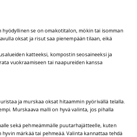
sen hyödyllinen se on omakotitalon, mökin tai isomman
avulla oksat ja risut saa pienempään tilaan, eikä
utusalueiden katteeksi, kompostin seosaineeksi ja
verrata vuokraamiseen tai naapureiden kanssa
uristaa ja murskaa oksat hitaammin pyörivällä telalla.
empi. Murskaava malli on hyvä valinta, jos pihalla
mmalle sekä pehmeämmälle puutarhajätteelle, kuten
on hyvin märkää tai pehmeää. Valinta kannattaa tehdä