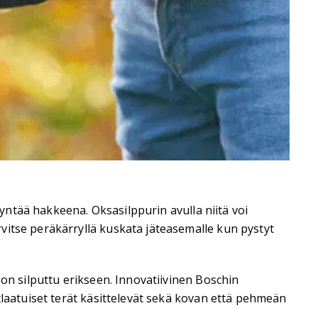
dyntää hakkeena. Oksasilppurin avulla niitä voi
vitse peräkärryllä kuskata jäteasemalle kun pystyt
 on silputtu erikseen. Innovatiivinen Boschin
tlaatuiset terät käsittelevät sekä kovan että pehmeän