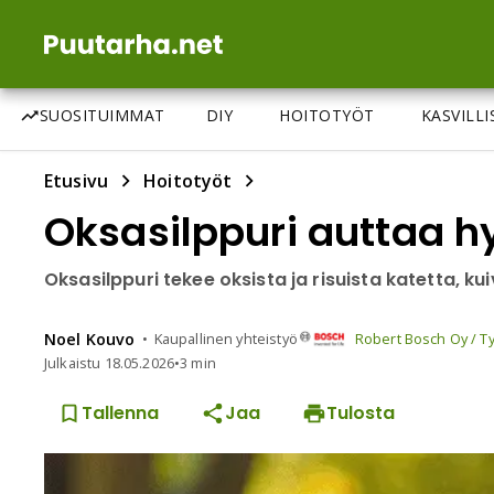
SUOSITUIMMAT
DIY
HOITOTYÖT
KASVILL
Etusivu
Hoitotyöt
Oksasilppuri auttaa h
Oksasilppuri tekee oksista ja risuista katetta, ku
Noel
Kouvo
Kaupallinen yhteistyö
Robert Bosch Oy / T
Julkaistu
18.05.2026
•
3 min
Tallenna
Jaa
Tulosta