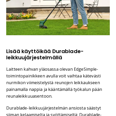
Lisää käyttöikää Durablade-
leikkuujärjestelmällä
Laitteen kahvan yläosassa olevan EdgeSimple-
toimintopainikkeen avulla voit vaihtaa kätevästi
nurmikon viimeistelystä reunojen leikkaukseen
painamalla nappia ja kääntämällä työkalun pään
reunaleikkuuasentoon.
Durablade-leikkuujärjestelmän ansiosta säästyt
siiman kelaamiselta ja syöttämiseltä: Durablade-