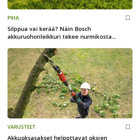
PIHA
Silppua vai kerää? Näin Bosch
akkuruohonleikkuri tekee nurmikosta
paremman
VARUSTEET
Akkuoksasakset helpottavat oksien