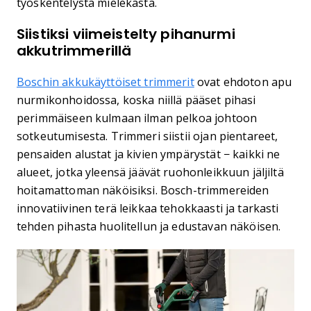
työskentelystä mielekästä.
Siistiksi viimeistelty pihanurmi
akkutrimmerillä
Boschin akkukäyttöiset trimmerit
ovat ehdoton apu
nurmikonhoidossa, koska niillä pääset pihasi
perimmäiseen kulmaan ilman pelkoa johtoon
sotkeutumisesta. Trimmeri siistii ojan pientareet,
pensaiden alustat ja kivien ympärystät − kaikki ne
alueet, jotka yleensä jäävät ruohonleikkuun jäljiltä
hoitamattoman näköisiksi. Bosch-trimmereiden
innovatiivinen terä leikkaa tehokkaasti ja tarkasti
tehden pihasta huolitellun ja edustavan näköisen.