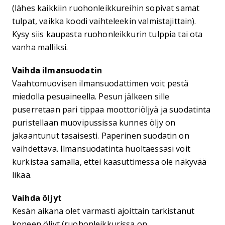
(lähes kaikkiin ruohonleikkureihin sopivat samat
tulpat, vaikka koodi vaihteleekin valmistajittain).
Kysy siis kaupasta ruohonleikkurin tulppia tai ota
vanha malliksi.
Vaihda ilmansuodatin
Vaahtomuovisen ilmansuodattimen voit pestä
miedolla pesuaineella. Pesun jälkeen sille
puserretaan pari tippaa moottoriöljyä ja suodatinta
puristellaan muovipussissa kunnes öljy on
jakaantunut tasaisesti. Paperinen suodatin on
vaihdettava. Ilmansuodatinta huoltaessasi voit
kurkistaa samalla, ettei kaasuttimessa ole näkyvää
likaa.
Vaihda öljyt
Kesän aikana olet varmasti ajoittain tarkistanut
koneen öljyt (ruohonleikkurissa on