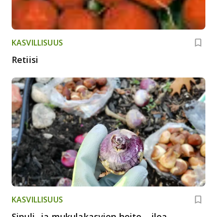
KASVILLISUUS
Retiisi
KASVILLISUUS
Sipuli- ja mukulakasvien hoito – iloa