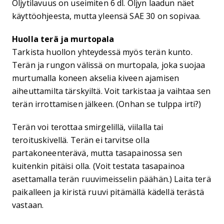
Öljytilavuus on useimiten 6 dl. Öljyn laadun näet
käyttöohjeesta, mutta yleensä SAE 30 on sopivaa.
Huolla terä ja murtopala
Tarkista huollon yhteydessä myös terän kunto.
Terän ja rungon välissä on murtopala, joka suojaa
murtumalla koneen akselia kiveen ajamisen
aiheuttamilta tärskyiltä. Voit tarkistaa ja vaihtaa sen
terän irrottamisen jälkeen. (Onhan se tulppa irti?)
Terän voi terottaa smirgelillä, viilalla tai
teroituskivellä. Terän ei tarvitse olla
partakoneenterävä, mutta tasapainossa sen
kuitenkin pitäisi olla. (Voit testata tasapainoa
asettamalla terän ruuvimeisselin päähän.) Laita terä
paikalleen ja kiristä ruuvi pitämällä kädellä terästä
vastaan.