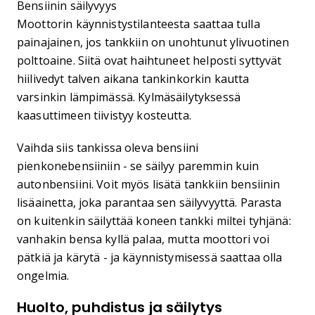
Bensiinin säilyvyys
Moottorin käynnistystilanteesta saattaa tulla
painajainen, jos tankkiin on unohtunut ylivuotinen
polttoaine. Siitä ovat haihtuneet helposti syttyvät
hiilivedyt talven aikana tankinkorkin kautta
varsinkin lämpimässä. Kylmäsäilytyksessä
kaasuttimeen tiivistyy kosteutta.
Vaihda siis tankissa oleva bensiini
pienkonebensiiniin - se säilyy paremmin kuin
autonbensiini. Voit myös lisätä tankkiin bensiinin
lisäainetta, joka parantaa sen säilyvyyttä. Parasta
on kuitenkin säilyttää koneen tankki miltei tyhjänä:
vanhakin bensa kyllä palaa, mutta moottori voi
pätkiä ja kärytä - ja käynnistymisessä saattaa olla
ongelmia.
Huolto, puhdistus ja säilytys