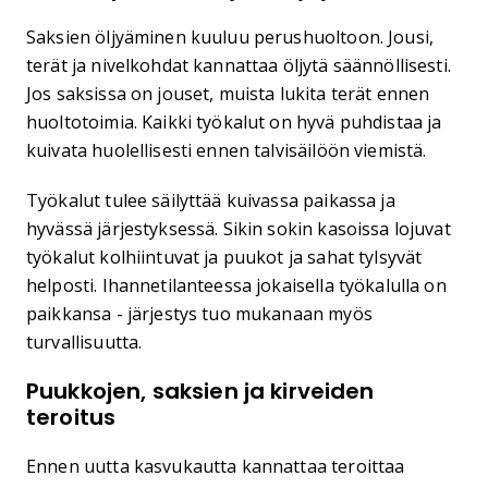
Saksien öljyäminen kuuluu perushuoltoon. Jousi,
terät ja nivelkohdat kannattaa öljytä säännöllisesti.
Jos saksissa on jouset, muista lukita terät ennen
huoltotoimia. Kaikki työkalut on hyvä puhdistaa ja
kuivata huolellisesti ennen talvisäilöön viemistä.
Työkalut tulee säilyttää kuivassa paikassa ja
hyvässä järjestyksessä. Sikin sokin kasoissa lojuvat
työkalut kolhiintuvat ja puukot ja sahat tylsyvät
helposti. Ihannetilanteessa jokaisella työkalulla on
paikkansa - järjestys tuo mukanaan myös
turvallisuutta.
Puukkojen, saksien ja kirveiden
teroitus
Ennen uutta kasvukautta kannattaa teroittaa