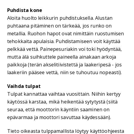
Puhdista kone
Aloita huolto leikkurin puhdistuksella. Alustan
puhtaana pitäminen on tärkeää, jos runko on
metallia. Ruohon hapot ovat nimittäin ruostumisen
tehokkaita apulaisia. Puhdistamiseen voit käyttää
pelkkää vettä. Painepesuriakin voi toki hyödyntää,
mutta älä suihkuttele paineella ainakaan arkoja
paikkoja (terän akselitiivistettä ja laakeripesä - jos
laakeriin pääsee vettä, niin se tuhoutuu nopeasti).
Vaihda tulpat
Tulpat kannattaa vaihtaa vuosittain. Niihin kertyy
käytössä karstaa, mikä heikentää sytytystä (siitä
seuraa, että moottorin käyntiin saaminen on
epävarmaa ja moottori savuttaa käydessään).
Tieto oikeasta tulppamallista löytyy käyttöohjeesta