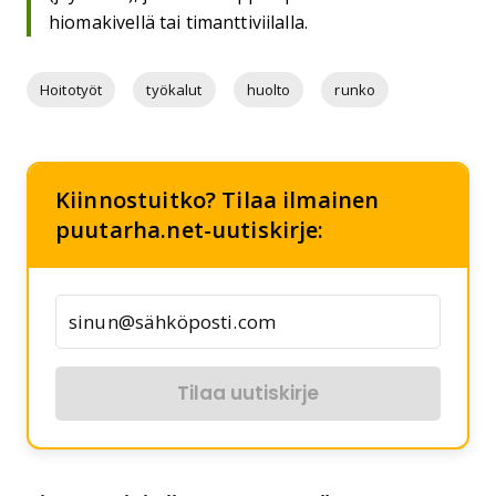
hiomakivellä tai timanttiviilalla.
Hoitotyöt
työkalut
huolto
runko
Kiinnostuitko? Tilaa ilmainen
puutarha.net-uutiskirje:
Tilaa uutiskirje