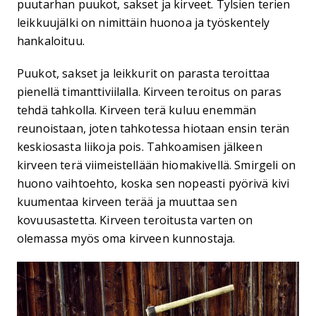
puutarhan puukot, sakset ja kirveet. Tylsien terien
leikkuujälki on nimittäin huonoa ja työskentely
hankaloituu.
Puukot, sakset ja leikkurit on parasta teroittaa
pienellä timanttiviilalla. Kirveen teroitus on paras
tehdä tahkolla. Kirveen terä kuluu enemmän
reunoistaan, joten tahkotessa hiotaan ensin terän
keskiosasta liikoja pois. Tahkoamisen jälkeen
kirveen terä viimeistellään hiomakivellä. Smirgeli on
huono vaihtoehto, koska sen nopeasti pyörivä kivi
kuumentaa kirveen terää ja muuttaa sen
kovuusastetta. Kirveen teroitusta varten on
olemassa myös oma kirveen kunnostaja.