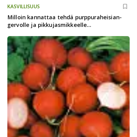
KASVILLISUUS
Milloin kannattaa tehdä purppuraheisian­
ger­volle ja pikkujasmik­keel­le
istutusleikkaus? Asiantuntija vastaa