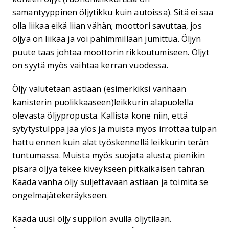
samantyyppinen öljytikku kuin autoissa). Sitä ei saa
olla liikaa eikä liian vähän; moottori savuttaa, jos
öljyä on liikaa ja voi pahimmillaan jumittua. Öljyn
puute taas johtaa moottorin rikkoutumiseen. Öljyt
on syytä myös vaihtaa kerran vuodessa.
Öljy valutetaan astiaan (esimerkiksi vanhaan
kanisterin puolikkaaseen)leikkurin alapuolella
olevasta öljypropusta. Kallista kone niin, että
sytytystulppa jää ylös ja muista myös irrottaa tulpan
hattu ennen kuin alat työskennellä leikkurin terän
tuntumassa. Muista myös suojata alusta; pienikin
pisara öljyä tekee kiveykseen pitkäikäisen tahran.
Kaada vanha öljy suljettavaan astiaan ja toimita se
ongelmajätekeräykseen.
Kaada uusi öljy suppilon avulla öljytilaan.