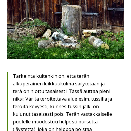
Tärkeintä kuitenkin on, että terän
alkuperäinen leikkuukulma säilytetään ja
terä on hiottu tasaisesti. Tässä auttaa pieni
niksi: Väritä teroitettava alue esim. tussilla ja
teroita kevyesti, kunnes tussin jälki on
kulunut tasaisesti pois. Terän vastakkaiselle
puolelle muodostuu helposti pursetta
(jäystettä), joka on helppoa poistaa