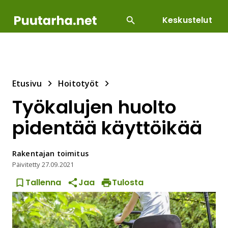
Keskustelut
SUOSITUIMMAT
DIY
HOITOTYÖT
KASVILLI
Etusivu
Hoitotyöt
Työkalujen huolto
pidentää käyttöikää
Rakentajan
toimitus
Päivitetty
27.09.2021
Tallenna
Jaa
Tulosta