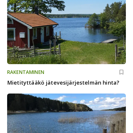
RAKENTAMINEN
Mietityttääkö jätevesijärjestelmän hinta?