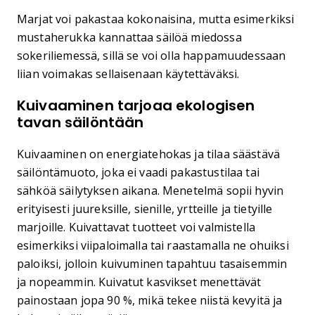
Marjat voi pakastaa kokonaisina, mutta esimerkiksi
mustaherukka kannattaa säilöä miedossa
sokeriliemessä, sillä se voi olla happamuudessaan
liian voimakas sellaisenaan käytettäväksi.
Kuivaaminen tarjoaa ekologisen
tavan säilöntään
Kuivaaminen on energiatehokas ja tilaa säästävä
säilöntämuoto, joka ei vaadi pakastustilaa tai
sähköä säilytyksen aikana. Menetelmä sopii hyvin
erityisesti juureksille, sienille, yrtteille ja tietyille
marjoille. Kuivattavat tuotteet voi valmistella
esimerkiksi viipaloimalla tai raastamalla ne ohuiksi
paloiksi, jolloin kuivuminen tapahtuu tasaisemmin
ja nopeammin. Kuivatut kasvikset menettävät
painostaan jopa 90 %, mikä tekee niistä kevyitä ja