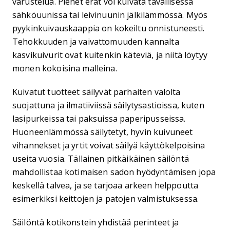
varustelua. Pienet erät voi kuivata tavallisessa
sähköuunissa tai leivinuunin jälkilämmössä. Myös
pyykinkuivauskaappia on kokeiltu onnistuneesti.
Tehokkuuden ja vaivattomuuden kannalta
kasvikuivurit ovat kuitenkin käteviä, ja niitä löytyy
monen kokoisina malleina.
Kuivatut tuotteet säilyvät parhaiten valolta
suojattuna ja ilmatiiviissä säilytysastioissa, kuten
lasipurkeissa tai paksuissa paperipusseissa.
Huoneenlämmössä säilytetyt, hyvin kuivuneet
vihannekset ja yrtit voivat säilyä käyttökelpoisina
useita vuosia. Tällainen pitkäikäinen säilöntä
mahdollistaa kotimaisen sadon hyödyntämisen jopa
keskellä talvea, ja se tarjoaa arkeen helppoutta
esimerkiksi keittojen ja patojen valmistuksessa.
Säilöntä kotikonstein yhdistää perinteet ja