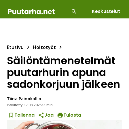
Keskustelut
SUOSITUIMMAT
DIY
HOITOTYÖT
KASVILLI
Etusivu
Hoitotyöt
Säilöntämenetelmät
puutarhurin apuna
sadonkorjuun jälkeen
Tiina
Painokallio
Päivitetty
17.08.2025
•
2 min
Tallenna
Jaa
Tulosta