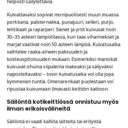
helposti säilytettäviä.
Kuivattavaksi sopivat monipuolisesti muun muassa
porkkana, palsternakka, punajuuri, selleri, purjo,
lehtikaali ja raparperi. Sienet ja yrtit kuivuvat noin
30–35 asteen lämpötilassa, kun taas vihannekset ja
marjat vaativat noin 50 asteen lämpöä. Kuivatusaika
vaihtelee raaka-aineen paksuuden ja
kosteuspitoisuuden mukaan. Esimerkiksi mansikat
kuivuvat ohuina viipaleina makeaksi ja säilyväksi
naposteltavaksi – tosin kuivatusaika voi olla jopa
kymmenen tuntia. Omenarenkaat puolestaan voi
ripustaa kuivumaan ilmavasti keittiön kattoon.
Säilöntä kotikeittiössä onnistuu myös
ilman erikoisvälineitä
Säilöntä ei vaadi kalliita laitteita tai erityistä