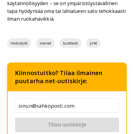
käytännöllisyyden – se on ympäristöystävällinen
tapa hyödyntää oma tai lähialueen sato tehokkaasti
ilman ruokahävikkiä.
Hoitotyöt
sienet
tuotteet
yrtit
Kiinnostuitko? Tilaa ilmainen
puutarha.net-uutiskirje:
Tilaa uutiskirje