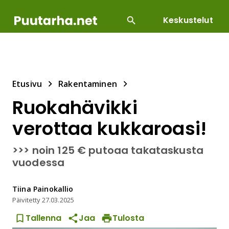
Keskustelut
SUOSITUIMMAT
DIY
HOITOTYÖT
KASVILLI
Etusivu
Rakentaminen
Ruokahävikki
verottaa kukkaroasi!
>>> noin 125 € putoaa takataskusta
vuodessa
Tiina
Painokallio
Päivitetty
27.03.2025
Tallenna
Jaa
Tulosta