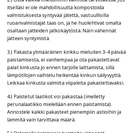
itselläsi ei ole mahdollisuutta kompostoida
valmistuksesta syntyvää jätettä, vastuullisilla
ruoanvalmistajat taas on, ja he huolehtivat omalta
osaltaan jätteiden jatkokäytöstä. Näin vähennät
jätteen syntymistä.
3.) Pakasta ylimääräinen kinkku mieluiten 3-4 päivää
paistamisesta, ei vanhempaa ja ota pakastettavat
palat kinkusta jo ennen tarjolle laittamista, sillä
lämpötilojen vaihtelu heikentää kinkun säilyvyyttä.
Leikkaa kinkusta valmiita viipaleita pakastettavaksi.
4.) Paistetut laatikot voi pakastaa (imelletty
perunalaatikko mielellään ennen paistamista).
Annostele kaikki pakasteet pienempiin astioihin ja
lämmitä vain tarvittava määrä.