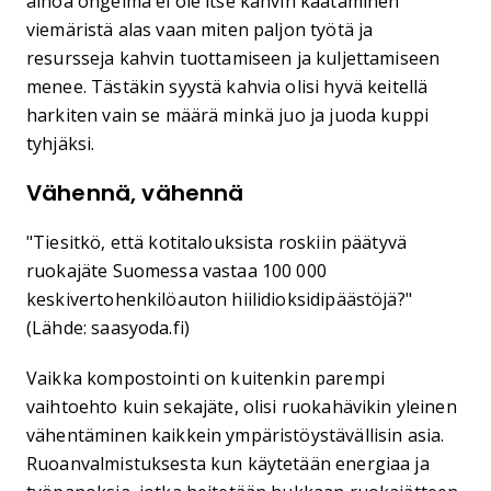
ainoa ongelma ei ole itse kahvin kaataminen
viemäristä alas vaan miten paljon työtä ja
resursseja kahvin tuottamiseen ja kuljettamiseen
menee. Tästäkin syystä kahvia olisi hyvä keitellä
harkiten vain se määrä minkä juo ja juoda kuppi
tyhjäksi.
Vähennä, vähennä
"Tiesitkö, että kotitalouksista roskiin päätyvä
ruokajäte Suomessa vastaa 100 000
keskivertohenkilöauton hiilidioksidipäästöjä?"
(Lähde: saasyoda.fi)
Vaikka kompostointi on kuitenkin parempi
vaihtoehto kuin sekajäte, olisi ruokahävikin yleinen
vähentäminen kaikkein ympäristöystävällisin asia.
Ruoanvalmistuksesta kun käytetään energiaa ja