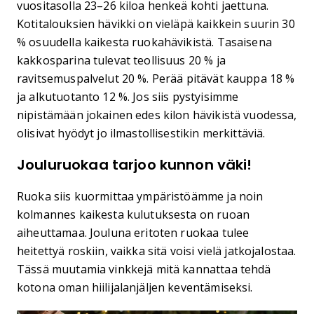
vuositasolla 23–26 kiloa henkeä kohti jaettuna.
Kotitalouksien hävikki on vieläpä kaikkein suurin 30
% osuudella kaikesta ruokahävikistä. Tasaisena
kakkosparina tulevat teollisuus 20 % ja
ravitsemuspalvelut 20 %. Perää pitävät kauppa 18 %
ja alkutuotanto 12 %. Jos siis pystyisimme
nipistämään jokainen edes kilon hävikistä vuodessa,
olisivat hyödyt jo ilmastollisestikin merkittäviä.
Jouluruokaa tarjoo kunnon väki!
Ruoka siis kuormittaa ympäristöämme ja noin
kolmannes kaikesta kulutuksesta on ruoan
aiheuttamaa. Jouluna eritoten ruokaa tulee
heitettyä roskiin, vaikka sitä voisi vielä jatkojalostaa.
Tässä muutamia vinkkejä mitä kannattaa tehdä
kotona oman hiilijalanjäljen keventämiseksi.