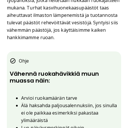
työpanoksia, jotka heitetään hukkaan ruokajätteen
mukana. Turhat kasvihuonekaasupäästöt taas
aiheuttavat ilmaston lämpenemistä ja tuotannosta
tulevat päästöt rehevöittävät vesistöjä. Syntyisi siis
vähemmän päästöjä, jos käyttäisimme kaiken
hankkimamme ruoan.
Ohje
Vähennä ruokahävikkiä muun
muassa näin:
Arvioi ruokamäärän tarve
Älä haksahda paljousalennuksiin, jos sinulla
ei ole paikkaa esimerkiksi pakastaa
ylimääräistä
Lue päiväysmerkinnät oikein