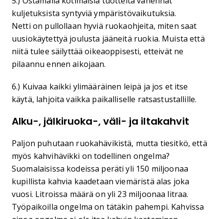
5.) Ostamalla kotimaisia tuotteita vähennät
kuljetuksista syntyviä ympäristövaikutuksia.
Netti on pullollaan hyviä ruokaohjeita, miten saat
uusiokäytettyä joulusta jääneitä ruokia. Muista että
niitä tulee säilyttää oikeaoppisesti, etteivät ne
pilaannu ennen aikojaan.
6.) Kuivaa kaikki ylimääräinen leipä ja jos et itse
käytä, lahjoita vaikka paikalliselle ratsastustallille.
Alku-, jälkiruoka-, väli- ja iltakahvit
Paljon puhutaan ruokahävikistä, mutta tiesitkö, että
myös kahvihävikki on todellinen ongelma?
Suomalaisissa kodeissa peräti yli 150 miljoonaa
kupillista kahvia kaadetaan viemäristä alas joka
vuosi. Litroissa määrä on yli 23 miljoonaa litraa.
Työpaikoilla ongelma on tätäkin pahempi. Kahvissa