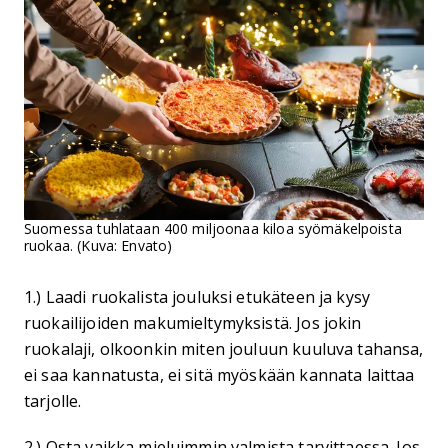
Suomessa tuhlataan 400 miljoonaa kiloa syömäkelpoista
ruokaa. (Kuva: Envato)
1.) Laadi ruokalista jouluksi etukäteen ja kysy
ruokailijoiden makumieltymyksistä. Jos jokin
ruokalaji, olkoonkin miten jouluun kuuluva tahansa,
ei saa kannatusta, ei sitä myöskään kannata laittaa
tarjolle.
2.) Osta vaikka mieluimmin valmista tarvittaessa. Jos