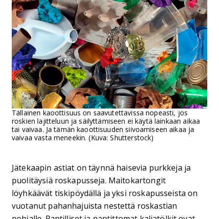
Tällainen kaoottisuus on saavutettavissa nopeasti, jos
roskien lajitteluun ja säilyttämiseen ei käytä lainkaan aikaa
tai vaivaa. Ja tämän kaoottisuuden siivoamiseen aikaa ja
vaivaa vasta meneekin. (Kuva: Shutterstock)
Jätekaapin astiat on täynnä haisevia purkkeja ja
puolitäysiä roskapusseja. Maitokartongit
löyhkäävät tiskipöydällä ja yksi roskapusseista on
vuotanut pahanhajuista nestettä roskastian
pohjalle. Pantilliset ja pantittomat kaljatölkit ovat