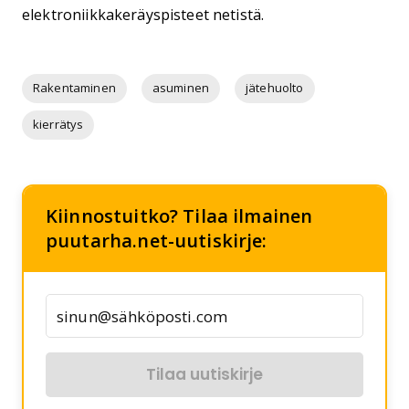
elektroniikkakeräyspisteet netistä.
Rakentaminen
asuminen
jätehuolto
kierrätys
Kiinnostuitko? Tilaa ilmainen
puutarha.net-uutiskirje:
Tilaa uutiskirje