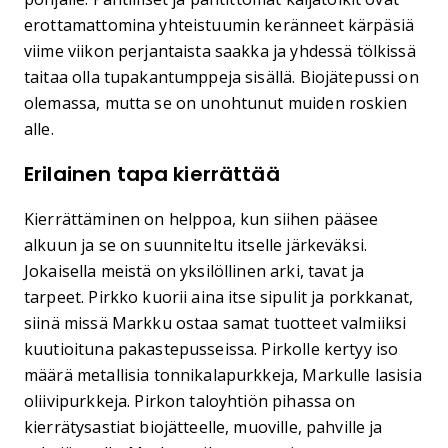
erottamattomina yhteistuumin keränneet kärpäsiä
viime viikon perjantaista saakka ja yhdessä tölkissä
taitaa olla tupakantumppeja sisällä. Biojätepussi on
olemassa, mutta se on unohtunut muiden roskien
alle.
Erilainen tapa kierrättää
Kierrättäminen on helppoa, kun siihen pääsee
alkuun ja se on suunniteltu itselle järkeväksi.
Jokaisella meistä on yksilöllinen arki, tavat ja
tarpeet. Pirkko kuorii aina itse sipulit ja porkkanat,
siinä missä Markku ostaa samat tuotteet valmiiksi
kuutioituna pakastepusseissa. Pirkolle kertyy iso
määrä metallisia tonnikalapurkkeja, Markulle lasisia
oliivipurkkeja. Pirkon taloyhtiön pihassa on
kierrätysastiat biojätteelle, muoville, pahville ja