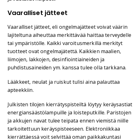
Vaaralliset jätteet
Vaaralliset jätteet, eli ongelmajätteet voivat väärin
lajiteltuna aiheuttaa merkittävää haittaa terveydelle
tai ympäristölle. Kaikki varoitusmerkillä merkityt
tuotteet ovat ongelmajätettä. Kaikkien maalien,
liimojen, lakkojen, desinfiointiaineiden ja
puhdistusaineiden ym. kanssa tulee olla tarkkana.
Lääkkeet, neulat ja ruiskut tulisi aina palauttaa
apteekkiin.
Julkisten tilojen kierrätyspisteiltä löytyy keräysastiat
energiansäästölampuille ja loisteputkille. Paristojen
ja akkujen navat tulee teipata ennen viemistä niille
tarkoitettuun keräyspisteeseen. Elektroniikkaa
kierrättäessä voit selvittää oman paikkakuntasi