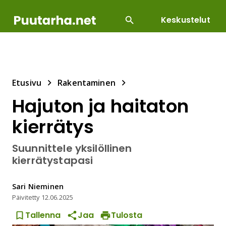
Keskustelut
SUOSITUIMMAT
DIY
HOITOTYÖT
KASVILLI
Etusivu
Rakentaminen
Hajuton ja haitaton
kierrätys
Suunnittele yksilöllinen
kierrätystapasi
Sari
Nieminen
Päivitetty
12.06.2025
Tallenna
Jaa
Tulosta