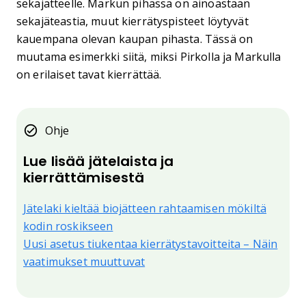
sekajätteelle. Markun pihassa on ainoastaan
sekajäteastia, muut kierrätyspisteet löytyvät
kauempana olevan kaupan pihasta. Tässä on
muutama esimerkki siitä, miksi Pirkolla ja Markulla
on erilaiset tavat kierrättää.
Ohje
Lue lisää jätelaista ja
kierrättämisestä
Jätelaki kieltää biojätteen rahtaamisen mökiltä
kodin roskikseen
Uusi asetus tiukentaa kierrätystavoitteita – Näin
vaatimukset muuttuvat