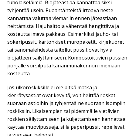
tuholaiseläimiä. Biojäteastiaa kannattaa siksi
tyhjentää usein. Ruoantähteistä irtoava neste
kannattaa valuttaa viemäriin ennen jäteastiaan
heittämistä. Hajuhaittoja vähentää hengittävä ja
kosteutta imevä pakkaus. Esimerkiksi jauho- tai
sokeripussit, kartonkiset muropaketit, kirjekuoret
tai sanomalehdestä taitellut pussit ovat hyviä
biojätteen säilyttämiseen. Kompostoituvien pussien
pohjalle voi silputa kananmunakennon imemään
kosteutta.
Jos ulkoroskiksille ei ole pitkä matka ja
kierrätysastiat ovat kevyitä, voit heittää roskat
suoraan astioihin ja tyhjentää ne suoraan isompiin
roskiksiin. Likaisempien tai pidemmälle vietävien
roskien säilyttämiseen ja kuljettamiseen kannattaa
käyttää muovipusseja, sillä paperipussit repeilevät
ja vuotavat helposti.