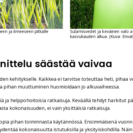
een ja ilmeeseen pitkälle
Sulamisvedet ja keväinen valo
kasvukauden alkua. (Kuva: Enva
nittelu säästää vaivaa
 kehitykselle. Kaikkea ei tarvitse toteuttaa heti, pihaa v
u ja pihan muuttuminen huomioidaan jo alkuvaiheessa.
ä ja helppohoitoisia ratkaisuja. Keväällä tehdyt harkitut p
sta kokonaisuuden, ei vain yksittäisiä ratkaisuja.
oppia pihan toiminnasta käytännössä. Ensimmäisenä vuonn
dentää kokonaisuutta istutuksilla ja yksityiskohdilla. Näin