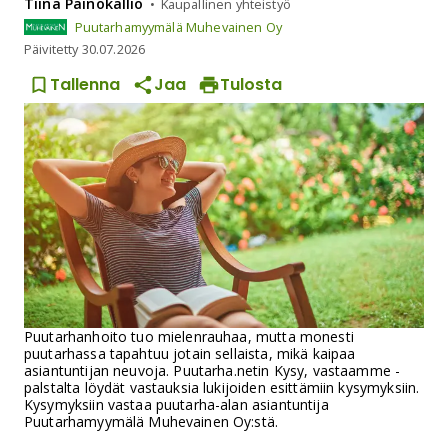
Tiina
Painokallio
Kaupallinen yhteistyö
Puutarhamyymälä Muhevainen Oy
Päivitetty
30.07.2026
Tallenna
Jaa
Tulosta
Puutarhanhoito tuo mielenrauhaa, mutta monesti
puutarhassa tapahtuu jotain sellaista, mikä kaipaa
asiantuntijan neuvoja. Puutarha.netin Kysy, vastaamme -
palstalta löydät vastauksia lukijoiden esittämiin kysymyksiin.
Kysymyksiin vastaa puutarha-alan asiantuntija
Puutarhamyymälä Muhevainen Oy:stä.