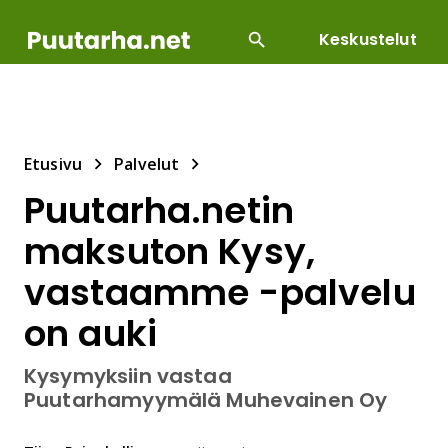
Keskustelut
SUOSITUIMMAT
DIY
HOITOTYÖT
KASVILLI
Etusivu
Palvelut
Puutarha.netin
maksuton Kysy,
vastaamme -palvelu
on auki
Kysymyksiin vastaa
Puutarhamyymälä Muhevainen Oy