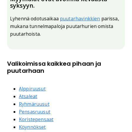
syksyyn.
Lyhennä odotusaikaa
puutarhavinkkien
parissa,
mukana tunnelmapaloja puutarhurien omista
puutarhoista.
Valikoimissa kaikkea pihaan ja
puutarhaan
Alppiruusut
Atsaleat
Ryhmäruusut
Pensasruusut
Koristepensaat
Köynnökset