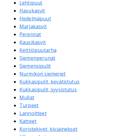
Lehtipuut
Havukasvit
Hedelmäpuut
Marjakasvit
Perennat
Kausikasvit
Keittiöpuutarha
Siemenperunat
Siemensipulit
Nurmikon siemenet
Kukkasipulit, kevätistutus
Kukkasipulit, syysistutus
Mullat
Turpeet
Lannoitteet
Katteet
Koristekivet, kiviainekset