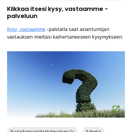
Klikkaa itsesi kysy, vastaamme -
palveluun
Kysy, vastaamme
-palstalla saat asiantuntijan
vastauksen mieltäsi kaihertaneeseen kysymykseen.
Puutarhamyymälä Muhevainen Oy
Palvelut