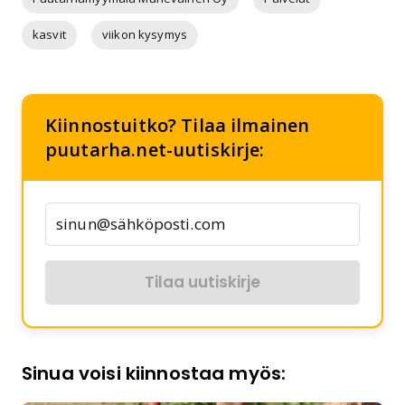
kasvit
viikon kysymys
Kiinnostuitko? Tilaa ilmainen
puutarha.net-uutiskirje:
Tilaa uutiskirje
Sinua voisi kiinnostaa myös: