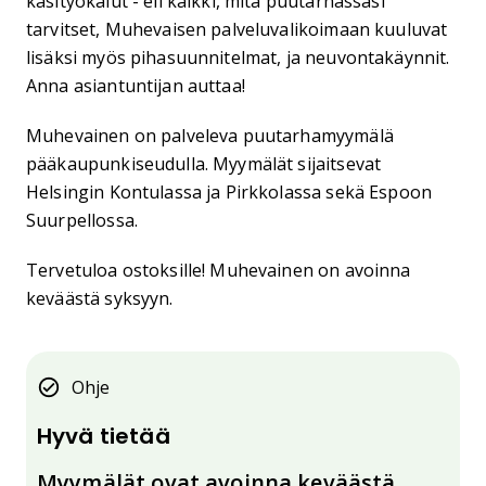
käsityökalut - eli kaikki, mitä puutarhassasi
tarvitset, Muhevaisen palveluvalikoimaan kuuluvat
lisäksi myös pihasuunnitelmat, ja neuvontakäynnit.
Anna asiantuntijan auttaa!
Muhevainen on palveleva puutarhamyymälä
pääkaupunkiseudulla. Myymälät sijaitsevat
Helsingin Kontulassa ja Pirkkolassa sekä Espoon
Suurpellossa.
Tervetuloa ostoksille! Muhevainen on avoinna
keväästä syksyyn.
Ohje
Hyvä tietää
Myymälät ovat avoinna keväästä