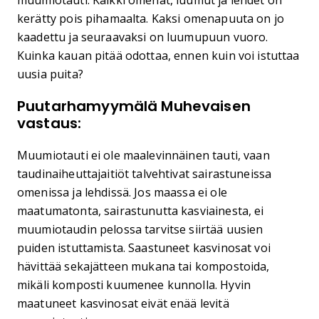
muumiotauti. Kaikki omenat, luumut ja lehdet on
kerätty pois pihamaalta. Kaksi omenapuuta on jo
kaadettu ja seuraavaksi on luumupuun vuoro.
Kuinka kauan pitää odottaa, ennen kuin voi istuttaa
uusia puita?
Puutarhamyymälä Muhevaisen
vastaus:
Muumiotauti ei ole maalevinnäinen tauti, vaan
taudinaiheuttajaitiöt talvehtivat sairastuneissa
omenissa ja lehdissä. Jos maassa ei ole
maatumatonta, sairastunutta kasviainesta, ei
muumiotaudin pelossa tarvitse siirtää uusien
puiden istuttamista. Saastuneet kasvinosat voi
hävittää sekajätteen mukana tai kompostoida,
mikäli komposti kuumenee kunnolla. Hyvin
maatuneet kasvinosat eivät enää levitä