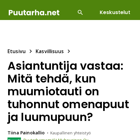
Keskustelut
SUOSITUIMMAT
DIY
HOITOTYÖT
KASVILLI
Etusivu
Kasvillisuus
Asiantuntija vastaa:
Mitä tehdä, kun
muumiotauti on
tuhonnut omenapuut
ja luumupuun?
Tiina
Painokallio
Kaupallinen yhteistyö