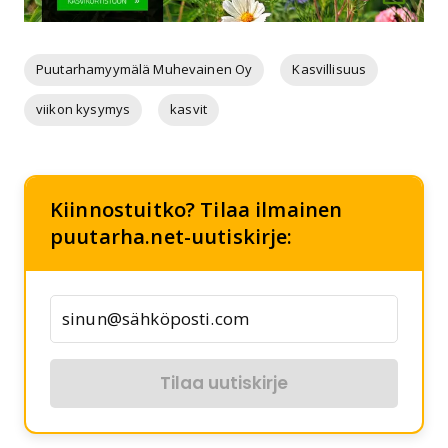
Puutarhamyymälä Muhevainen Oy
Kasvillisuus
viikon kysymys
kasvit
Kiinnostuitko? Tilaa ilmainen
puutarha.net-uutiskirje:
Tilaa uutiskirje