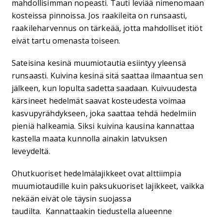
mahdollisimman nopeasti. Tauti leviää nimenomaan
kosteissa pinnoissa. Jos raakileita on runsaasti,
raakileharvennus on tärkeää, jotta mahdolliset itiöt
eivät tartu omenasta toiseen.
Sateisina kesinä muumiotautia esiintyy yleensä
runsaasti. Kuivina kesinä sitä saattaa ilmaantua sen
jälkeen, kun lopulta sadetta saadaan. Kuivuudesta
kärsineet hedelmät saavat kosteudesta voimaa
kasvupyrähdykseen, joka saattaa tehdä hedelmiin
pieniä halkeamia. Siksi kuivina kausina kannattaa
kastella maata kunnolla ainakin latvuksen
leveydeltä.
Ohutkuoriset hedelmälajikkeet ovat alttiimpia
muumiotaudille kuin paksukuoriset lajikkeet, vaikka
nekään eivät ole täysin suojassa
taudilta. Kannattaakin tiedustella alueenne