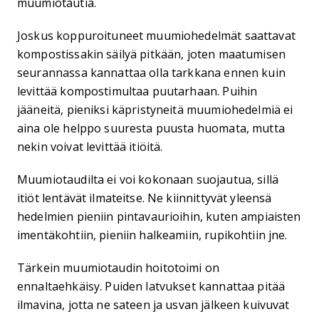
muumiotautia.
Joskus koppuroituneet muumiohedelmät saattavat
kompostissakin säilyä pitkään, joten maatumisen
seurannassa kannattaa olla tarkkana ennen kuin
levittää kompostimultaa puutarhaan. Puihin
jääneitä, pieniksi käpristyneitä muumiohedelmiä ei
aina ole helppo suuresta puusta huomata, mutta
nekin voivat levittää itiöitä.
Muumiotaudilta ei voi kokonaan suojautua, sillä
itiöt lentävät ilmateitse. Ne kiinnittyvät yleensä
hedelmien pieniin pintavaurioihin, kuten ampiaisten
imentäkohtiin, pieniin halkeamiin, rupikohtiin jne.
Tärkein muumiotaudin hoitotoimi on
ennaltaehkäisy. Puiden latvukset kannattaa pitää
ilmavina, jotta ne sateen ja usvan jälkeen kuivuvat