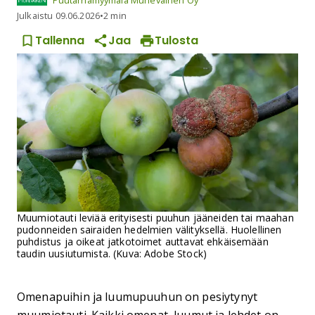
Puutarhamyymälä Muhevainen Oy
Julkaistu
09.06.2026
•
2 min
Tallenna
Jaa
Tulosta
Muumiotauti leviää erityisesti puuhun jääneiden tai maahan
pudonneiden sairaiden hedelmien välityksellä. Huolellinen
puhdistus ja oikeat jatkotoimet auttavat ehkäisemään
taudin uusiutumista. (Kuva: Adobe Stock)
Omenapuihin ja luumupuuhun on pesiytynyt