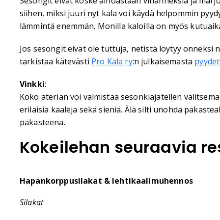
Sesongit eivät koske ainoastaan vihanneksia ja marjoj
siihen, miksi juuri nyt kala voi käydä helpommin pyydy
lämmintä enemmän. Monilla kaloilla on myös kutuaika
Jos sesongit eivät ole tuttuja, netistä löytyy onneksi 
tarkistaa kätevästi
Pro Kala ry
:n julkaisemasta
pyydet
Vinkki
:
Koko aterian voi valmistaa sesonkiajatellen valitsema
erilaisia kaaleja sekä sieniä. Älä silti unohda pakastea
pakasteena.
Kokeilehan seuraavia re
Hapankorppusilakat & lehtikaalimuhennos
Silakat