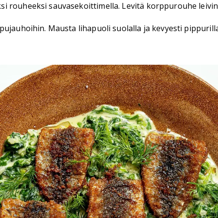
 rouheeksi sauvasekoittimella. Levitä korppurouhe leivinp
ujauhoihin. Mausta lihapuoli suolalla ja kevyesti pippurill