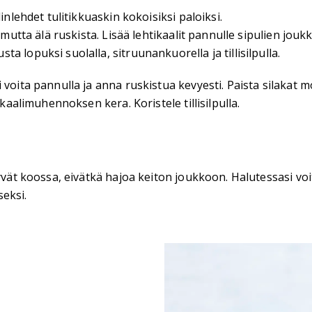
inlehdet tulitikkuaskin kokoisiksi paloiksi.
, mutta älä ruskista. Lisää lehtikaalit pannulle sipulien jo
 lopuksi suolalla, sitruunankuorella ja tillisilpulla.
 voita pannulla ja anna ruskistua kevyesti. Paista silakat 
ikaalimuhennoksen kera. Koristele tillisilpulla.
yvät koossa, eivätkä hajoa keiton joukkoon. Halutessasi voit
eksi.