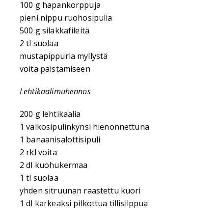
100 g hapankorppuja
pieni nippu ruohosipulia
500 g silakkafileitä
2 tl suolaa
mustapippuria myllystä
voita paistamiseen
Lehtikaalimuhennos
200 g lehtikaalia
1 valkosipulinkynsi hienonnettuna
1 banaanisalottisipuli
2 rkl voita
2 dl kuohukermaa
1 tl suolaa
yhden sitruunan raastettu kuori
1 dl karkeaksi pilkottua tillisilppua