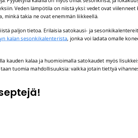
a. Pyydetyllä kalalla on myös omat sesonkinsa, ja lokakuuss
ksiin. Veden lämpötila on niistä yksi: vedet ovat viilenneet 
, minkä takia ne ovat enemmän liikkeellä.
niistä paljon tietoa. Erilaisia satokausi- ja sesonkikalenter
yn kalan sesonkikalenterista
, jonka voi ladata omalle kone
lla kauden kalaa ja huomioimalla satokaudet myös lisukkeiss
ltaan tuomia mahdollisuuksia: vaikka jotain tiettyä vihannest
septejä!