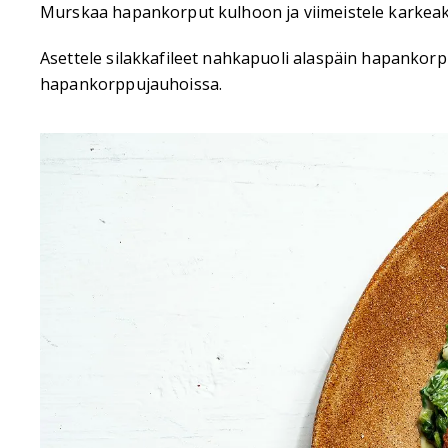
Murskaa hapankorput kulhoon ja viimeistele karkeaksi
Asettele silakkafileet nahkapuoli alaspäin hapankorpp
hapankorppujauhoissa.