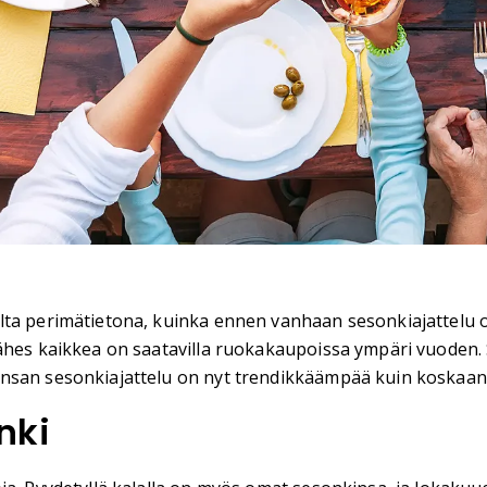
ta perimätietona, kuinka ennen vanhaan sesonkiajattelu oli
ähes kaikkea on saatavilla ruokakaupoissa ympäri vuoden. S
ansan sesonkiajattelu on nyt trendikkäämpää kuin koskaan
nki