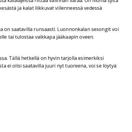
a kalalajeissa riittää valinnan varaa. On monia syitä
kesästä ja kalat liikkuvat viilenneessä vedessä
eita on saatavilla runsaasti. Luonnonkalan sesongit voi
elle tai tulostaa vaikkapa jääkaapin oveen.
a. Tällä hetkellä on hyvin tarjolla esimerkiksi
a ei olisi saatavilla juuri nyt tuoreena, voi se löytyä