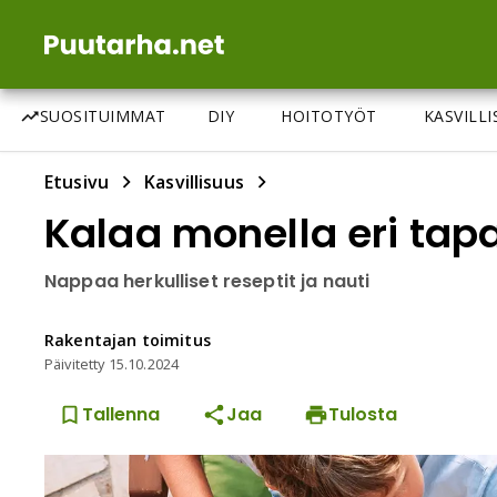
SUOSITUIMMAT
DIY
HOITOTYÖT
KASVILL
Etusivu
Kasvillisuus
Kalaa monella eri tap
Nappaa herkulliset reseptit ja nauti
Rakentajan
toimitus
Päivitetty
15.10.2024
Tallenna
Jaa
Tulosta