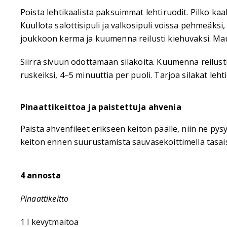
Poista lehtikaalista paksuimmat lehtiruodit. Pilko kaal
Kuullota salottisipuli ja valkosipuli voissa pehmeäksi
joukkoon kerma ja kuumenna reilusti kiehuvaksi. Mausta
Siirrä sivuun odottamaan silakoita. Kuumenna reilusti
ruskeiksi, 4–5 minuuttia per puoli. Tarjoa silakat leht
Pinaattikeittoa ja paistettuja ahvenia
Paista ahvenfileet erikseen keiton päälle, niin ne pys
keiton ennen suurustamista sauvasekoittimella tasais
4 annosta
Pinaattikeitto
1 l kevytmaitoa