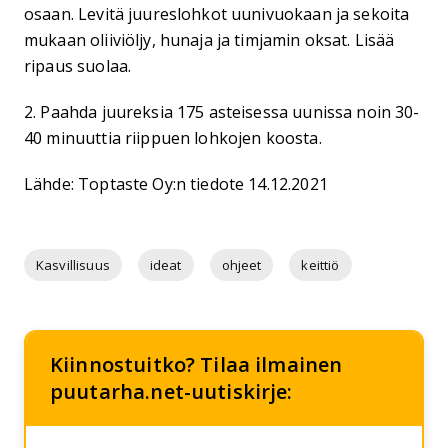
osaan. Levitä juureslohkot uunivuokaan ja sekoita
mukaan oliiviöljy, hunaja ja timjamin oksat. Lisää
ripaus suolaa.
2. Paahda juureksia 175 asteisessa uunissa noin 30-
40 minuuttia riippuen lohkojen koosta.
Lähde: Toptaste Oy:n tiedote 14.12.2021
Kasvillisuus
ideat
ohjeet
keittiö
Kiinnostuitko? Tilaa ilmainen
puutarha.net-uutiskirje: