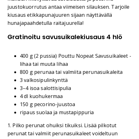
juustokuorrutus antaa viimeisen silauksen. Tarjoile
kiusaus etikkapunajuuren sijaan näyttävällä
hunajapaahdetulla raitajuurella!
Gratinoitu savusuikalekiusaus 4 hlö
400 g (2 pussia) Pouttu Nopeat Savusuikaleet -
lihaa tai muuta lihaa
800 g perunaa tai valmiita perunasuikaleita
3 valkosipulinkynttä
3–4 isoa salottisipulia
4 dl kuohukermaa
150 g pecorino-juustoa
ripaus suolaa ja mustapippuria
1. Pilko perunat ohuiksi tikuiksi. Lisää pilkotut
perunat tai valmiit perunasuikaleet voideltuun