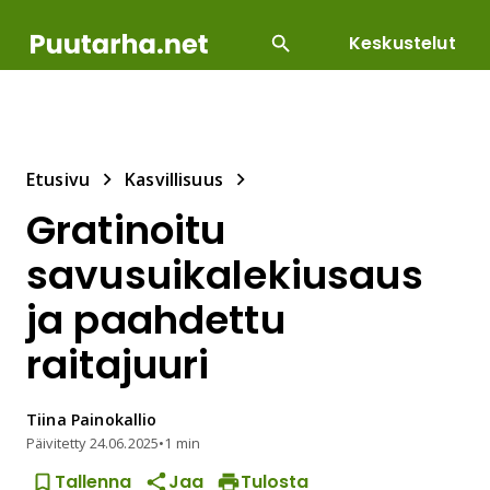
Keskustelut
SUOSITUIMMAT
DIY
HOITOTYÖT
KASVILLI
Etusivu
Kasvillisuus
Gratinoitu
savusuikalekiusaus
ja paahdettu
raitajuuri
Tiina
Painokallio
Päivitetty
24.06.2025
•
1 min
Tallenna
Jaa
Tulosta