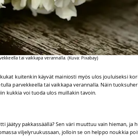
rvekkeella tai vaikkapa verannalla. (Kuva: Pixabay)
kat kuitenkin käyvät mainiosti myös ulos jouluiseksi koris
sitetulla parvekkeella tai vaikkapa verannalla. Näin tuoksu
in kukkia voi tuoda ulos muillakin tavoin.
ntti jäätyy pakkassäällä? Sen väri muuttuu vain hieman, ja h
 omassa viljelyruukussaan, jolloin se on helppo noukkia po