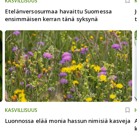
KASVILLISUUS
Etelänversosurmaa havaittu Suomessa
ensimmäisen kerran tänä syksynä
KASVILLISUUS
Luonnossa elää monia hassun nimisiä kasveja