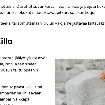
tettuina. Ota ohutta, värikästä metallilankaa ja pujota kuka
yasintin kellokukat muodostavat pitkän, solakan ketjun.
eeksi tai somistamaan joulun valoja heijastavaa kiiltäväksi 
illa
rinteistä jäälyhtyä voi myös
iä, ison ja sen sisään
ruusun tai tulppaanin
ihen sopivasti kivillä tai
ämpärien väliin jäävään
kuämpäri vaikkapa