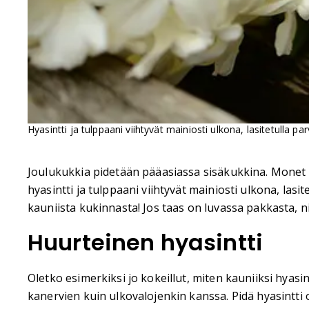
Hyasintti ja tulppaani viihtyvät mainiosti ulkona, lasitetulla pa
Joulukukkia pidetään pääasiassa sisäkukkina. Monet ku
hyasintti ja tulppaani viihtyvät mainiosti ulkona, la
kauniista kukinnasta! Jos taas on luvassa pakkasta, ni
Huurteinen hyasintti
Oletko esimerkiksi jo kokeillut, miten kauniiksi hyasi
kanervien kuin ulkovalojenkin kanssa. Pidä hyasintti