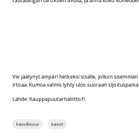
rautalangan tai oksien avulla, ja anna koko komeuden
Vie jäätynyt ämpäri hetkeksi sisälle, jolloin sisemm
irtoaa. Kumoa valmis lyhty ulos suoraan sijoituspaikall
Lähde: Kauppapuutarhaliitto.fi
Kasvillisuus
kasvit