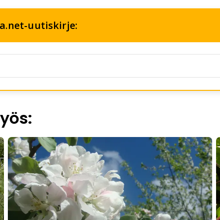
.net-uutiskirje:
yös: