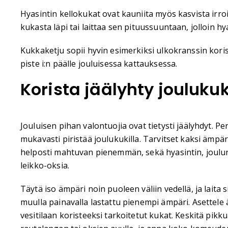
Hyasintin kellokukat ovat kauniita myös kasvista irroi
kukasta läpi tai laittaa sen pituussuuntaan, jolloin h
Kukkaketju sopii hyvin esimerkiksi ulkokranssin korist
piste i:n päälle jouluisessa kattauksessa.
Korista jäälyhty joulukuk
Jouluisen pihan valontuojia ovat tietysti jäälyhdyt. Pe
mukavasti piristää joulukukilla. Tarvitset kaksi ämpär
helposti mahtuvan pienemmän, sekä hyasintin, joulu
leikko-oksia.
Täytä iso ämpäri noin puoleen väliin vedellä, ja laita si
muulla painavalla lastattu pienempi ämpäri. Asettele 
vesitilaan koristeeksi tarkoitetut kukat. Keskitä pik