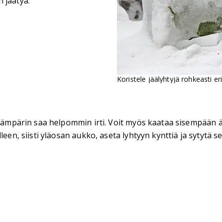
 jäätyä.
Koristele jäälyhtyjä rohkeasti eri
än ämpärin saa helpommin irti. Voit myös kaataa sisempään 
een, siisti yläosan aukko, aseta lyhtyyn kynttiä ja sytytä se