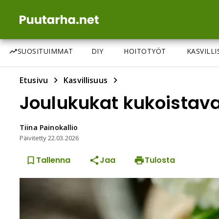
SUOSITUIMMAT
DIY
HOITOTYÖT
KASVILL
Etusivu
Kasvillisuus
Joulukukat kukoistav
Tiina
Painokallio
Päivitetty
22.03.2026
Tallenna
Jaa
Tulosta