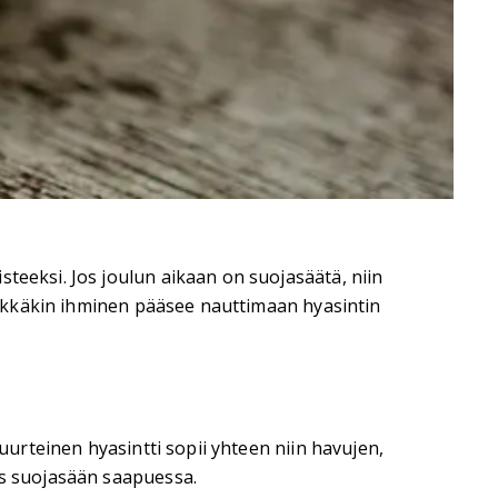
teeksi. Jos joulun aikaan on suojasäätä, niin
herkkäkin ihminen pääsee nauttimaan hyasintin
uurteinen hyasintti sopii yhteen niin havujen,
is suojasään saapuessa.