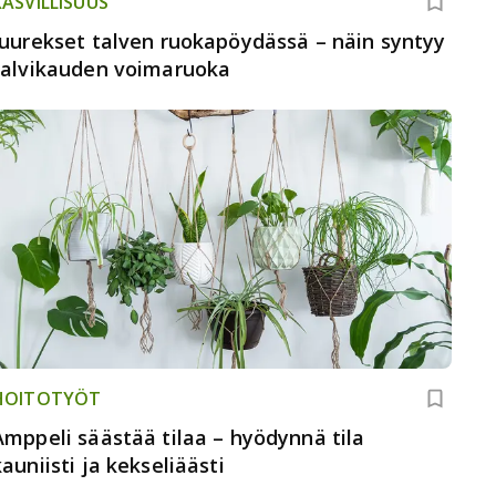
KASVILLISUUS
Juurekset talven ruokapöydässä – näin syntyy
talvikauden voimaruoka
HOITOTYÖT
Amppeli säästää tilaa – hyödynnä tila
kauniisti ja kekseliäästi