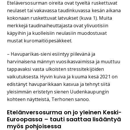
Eteläversosurman oireita ovat tyveltä ruskettuvat
neulaset tai vakavassa taudinkuvassa kesän aikana
kokonaan ruskettuvat latvukset (kuva 1). Muita
merkkejä taudinaiheuttajasta ovat ylivuotisiin
käpyihin ja kuolleisiin neulasiin muodostuvat
mustat kuromaitiöpesäkkeet.
– Havuparikas-sieni esiintyy piilevänä ja
harvinaisena männyn vuosikasvaimissa ja muuttuu
tappavaksi vasta ulkoisten stressitekijöiden
vaikutuksesta. Hyvin kuiva ja kuuma kesä 2021 on
edistänyt havuparikkaan kasvua ja tehnyt siitä
yleisimmän eristetyn sienen Uudenkaupungin
kohteen näytteistä, Terhonen sanoo.
Etelänversosurma on jo yleinen Keski-
Euroopassa – tauti saattaa lisääntyä
myös pohjoisessa