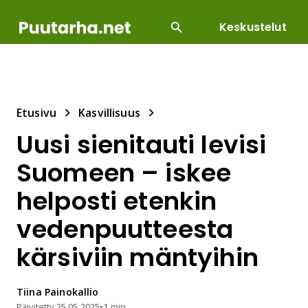
Keskustelut
SUOSITUIMMAT
DIY
HOITOTYÖT
KASVILLI
Etusivu
Kasvillisuus
Uusi sienitauti levisi
Suomeen – iskee
helposti etenkin
vedenpuutteesta
kärsiviin mäntyihin
Tiina
Painokallio
Päivitetty
25.05.2025
•
1 min