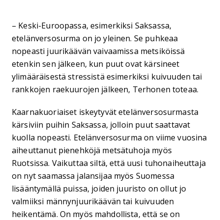
– Keski-Euroopassa, esimerkiksi Saksassa,
etelänversosurma on jo yleinen. Se puhkeaa
nopeasti juurikäävän vaivaamissa metsiköissä
etenkin sen jälkeen, kun puut ovat kärsineet
ylimääräisestä stressistä esimerkiksi kuivuuden tai
rankkojen raekuurojen jälkeen, Terhonen toteaa.
Kaarnakuoriaiset iskeytyvät etelänversosurmasta
kärsiviin puihin Saksassa, jolloin puut saattavat
kuolla nopeasti. Etelänversosurma on viime vuosina
aiheuttanut pienehköjä metsätuhoja myös
Ruotsissa. Vaikuttaa siltä, että uusi tuhonaiheuttaja
on nyt saamassa jalansijaa myös Suomessa
lisääntymällä puissa, joiden juuristo on ollut jo
valmiiksi männynjuurikäävän tai kuivuuden
heikentämä. On myös mahdollista, että se on