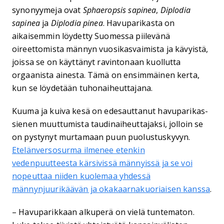
synonyymeja ovat
Sphaeropsis sapinea
,
Diplodia
sapinea
ja
Diplodia pinea
. Havuparikasta on
aikaisemmin löydetty Suomessa piilevänä
oireettomista männyn vuosikasvaimista ja kävyistä,
joissa se on käyttänyt ravintonaan kuollutta
orgaanista ainesta. Tämä on ensimmäinen kerta,
kun se löydetään tuhonaiheuttajana.
Kuuma ja kuiva kesä on edesauttanut havuparikas-
sienen muuttumista taudinaiheuttajaksi, jolloin se
on pystynyt murtamaan puun puolustuskyvyn.
Etelänversosurma ilmenee etenkin
vedenpuutteesta kärsivissä männyissä ja se voi
nopeuttaa niiden kuolemaa yhdessä
männynjuurikäävän ja okakaarnakuoriaisen kanssa
.
– Havuparikkaan alkuperä on vielä tuntematon.