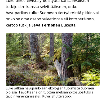
Luke tekee tiivistä yhteistyötä kansainvälisten
tutkijoiden kanssa selvittääkseen, onko
havuparikas tullut Suomeen tiettyä reittiä pitkin vai
onko se oma osapopulaationsa eli kotoperäinen,
kertoo tutkija
Eeva Terhonen
Lukesta.
Luke jatkaa havuparikkaan ekologian tutkimista Suomen
oloissa. Tavoitteena on tuottaa metsänhoitosuosituksia
taudin vähentämiseksi. Kuva: Shutterstock