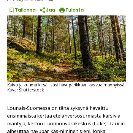
Tallenna
Jaa
Tulosta
Kuiva ja kuuma kesä lisäsi havuparikkaan kasvua männyissä.
Kuva: Shutterstock
Lounais-Suomessa on tänä syksynä havaittu
ensimmäistä kertaa etelänversosurmasta kärsiviä
mäntyjä, kertoo Luonnonvarakeskus (Luke). Taudin
aiheuttaa havuparikas-niminen sieni, jonka