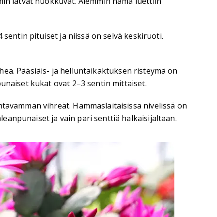
min latvat nuokkuvat. Aiemmin nämä luettiin
entin pituiset ja niissä on selvä keskiruoti.
uhea. Pääsiäis- ja helluntaikaktuksen risteymä on
unaiset kukat ovat 2–3 sentin mittaiset.
htavamman vihreät. Hammaslaitaisissa nivelissä on
anpunaiset ja vain pari senttiä halkaisijaltaan.