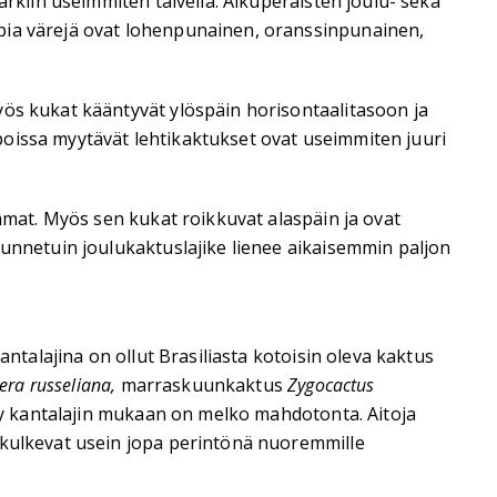
ärkiin useimmiten talvella. Alkuperäisten joulu- sekä
mpia värejä ovat lohenpunainen, oranssinpunainen,
yös kukat kääntyvät ylöspäin horisontaalitasoon ja
poissa myytävät lehtikaktukset ovat useimmiten juuri
mmat. Myös sen kukat roikkuvat alaspäin ja ovat
Tunnetuin joulukaktuslajike lienee aikaisemmin paljon
antalajina on ollut Brasiliasta kotoisin oleva kaktus
ra russeliana,
marraskuunkaktus
Zygocactus
ely kantalajin mukaan on melko mahdotonta. Aitoja
 kulkevat usein jopa perintönä nuoremmille