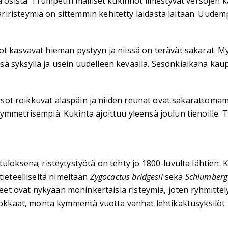
a osista. Trumpetin malliset kukinnot ilmestyvät versojen k
iristeymiä on sittemmin kehitetty laidasta laitaan. Uude
t kasvavat hieman pystyyn ja niissä on terävät sakarat. M
ä syksyllä ja usein uudelleen keväällä. Sesonkiaikana kau
rsot roikkuvat alaspäin ja niiden reunat ovat sakarattoma
ymmetrisempiä. Kukinta ajoittuu yleensä joulun tienoille. 
loksena; risteytystyötä on tehty jo 1800-luvulta lähtien. K
tieteelliseltä nimeltään
Zygocactus bridgesii
sekä
Schlumberge
keet ovat nykyään moninkertaisia risteymiä, joten ryhmitt
Kookkaat, monta kymmentä vuotta vanhat lehtikaktusyksilöt