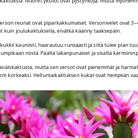
ttikaktuksia. Nuoret yksilöt ovat pystyhköjä, mutta myöhem
erson reunat ovat piparkakkumaiset. Versonivelet ovat 3–4 s
 kuin joulukaktuksella, eivätkä käänny taaksepäin.
kukkii kauniisti, haarautuu runsaasti ja siitä tulee pian tu
mpikaan niistä. Päältä lakanpunaiset ja sisältä karmiininp
ääsiäiskaktusta, mutta sen versot ovat pienemmät ja harma
 cm korkeaksi. Helluntaikaktuksen kukat ovat hempeän vaale