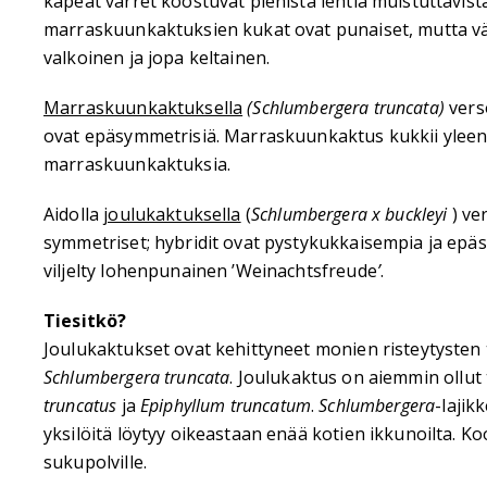
kapeat varret koostuvat pienistä lehtiä muistuttavist
marraskuunkaktuksien kukat ovat punaiset, mutta vär
valkoinen ja jopa keltainen.
Marraskuunkaktuksella
(Schlumbergera truncata)
verso
ovat epäsymmetrisiä. Marraskuunkaktus kukkii yleens
marraskuunkaktuksia.
Aidolla
joulukaktuksella
(
Schlumbergera x buckleyi
) ve
symmetriset; hybridit ovat pystykukkaisempia ja epäs
viljelty lohenpunainen ’Weinachtsfreude
’
.
Tiesitkö?
Joulukaktukset ovat kehittyneet monien risteytysten tu
Schlumbergera truncata
. Joulukaktus on aiemmin ollut 
truncatus
ja
Epiphyllum truncatum
.
Schlumbergera
-lajik
yksilöitä löytyy oikeastaan enää kotien ikkunoilta. 
sukupolville.