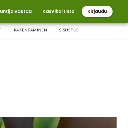
untija vastaa
Kasvikortisto
Kirjaudu
T
RAKENTAMINEN
SISUSTUS