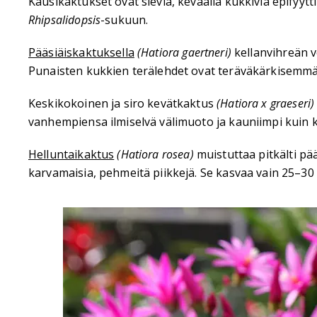
Kausikaktukset ovat sieviä, keväällä kukkivia epifyy
Rhipsalidopsis
-sukuun.
Pääsiäiskaktuksella
(Hatiora gaertneri)
kellanvihreän v
Punaisten kukkien terälehdet ovat teräväkärkisemmät
Keskikokoinen ja siro kevätkaktus
(Hatiora x graeseri)
vanhempiensa ilmiselvä välimuoto ja kauniimpi kuin ku
Helluntaikaktus
(Hatiora rosea)
muistuttaa pitkälti p
karvamaisia, pehmeitä piikkejä. Se kasvaa vain 25–30