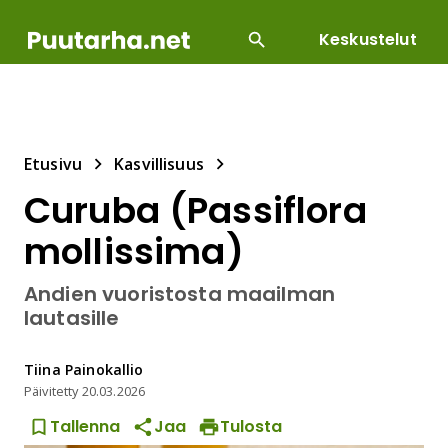
Keskustelut
SUOSITUIMMAT
DIY
HOITOTYÖT
KASVILLI
Etusivu
Kasvillisuus
Curuba (Passiflora
mollissima)
Andien vuoristosta maailman
lautasille
Tiina
Painokallio
Päivitetty
20.03.2026
Tallenna
Jaa
Tulosta