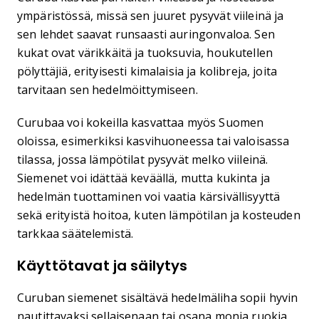
ympäristössä, missä sen juuret pysyvät viileinä ja
sen lehdet saavat runsaasti auringonvaloa. Sen
kukat ovat värikkäitä ja tuoksuvia, houkutellen
pölyttäjiä, erityisesti kimalaisia ja kolibreja, joita
tarvitaan sen hedelmöittymiseen.
Curubaa voi kokeilla kasvattaa myös Suomen
oloissa, esimerkiksi kasvihuoneessa tai valoisassa
tilassa, jossa lämpötilat pysyvät melko viileinä.
Siemenet voi idättää keväällä, mutta kukinta ja
hedelmän tuottaminen voi vaatia kärsivällisyyttä
sekä erityistä hoitoa, kuten lämpötilan ja kosteuden
tarkkaa säätelemistä.
Käyttötavat ja säilytys
Curuban siemenet sisältävä hedelmäliha sopii hyvin
nautittavaksi sellaisenaan tai osana monia ruokia.