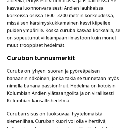
alueella, erityisesti Kolumbiassa ja Ecuadorissa. Se
kasvaa luonnonvaraisesti Andien lauhkeissa
korkeissa osissa 1800–3200 metrin korkeudessa,
missä sen kärsimyskukkamainen kasvi kiipeilee
puiden ympärille. Koska curuba kasvaa korkealla, se
on sopeutunut viileämpään ilmastoon kuin monet
muut trooppiset hedelmät.
Curuban tunnusmerkit
Curuba on lyhyen, suoran ja pyöreäpäisen
banaanin näköinen, jonka takia se tunnetaan myös
nimellä banana passionfruit. Hedelmä on kotoisin
Kolumbian Andien ylätasangoilta ja on virallisesti
Kolumbian kansallishedelmä.
Curuban sisus on tuoksuvaa, hyytelömäistä
siemenlihaa. Curuban kuori voi olla vihertävä,