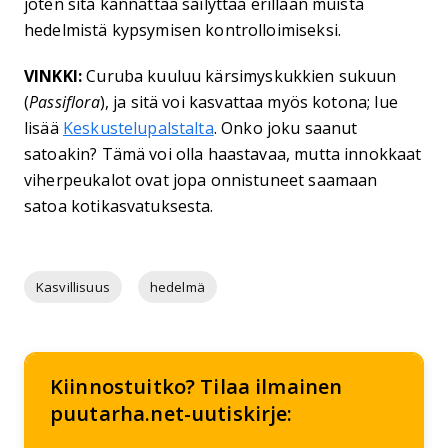
joten sitä kannattaa säilyttää erillään muista
hedelmistä kypsymisen kontrolloimiseksi.
VINKKI:
Curuba kuuluu kärsimyskukkien sukuun
(
Passiflora
), ja sitä voi kasvattaa myös kotona; lue
lisää
Keskustelupalstalta
. Onko joku saanut
satoakin? Tämä voi olla haastavaa, mutta innokkaat
viherpeukalot ovat jopa onnistuneet saamaan
satoa kotikasvatuksesta.
Kasvillisuus
hedelmä
Kiinnostuitko? Tilaa ilmainen
puutarha.net-uutiskirje: