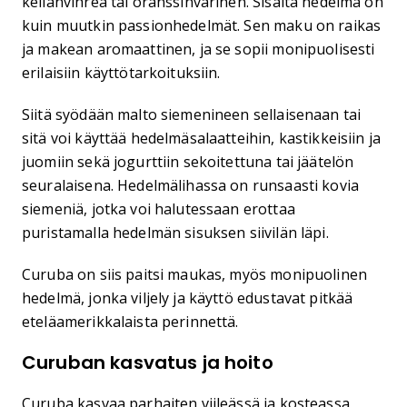
kellanvihreä tai oranssinvärinen. Sisältä hedelmä on
kuin muutkin passionhedelmät. Sen maku on raikas
ja makean aromaattinen, ja se sopii monipuolisesti
erilaisiin käyttötarkoituksiin.
Siitä syödään malto siemenineen sellaisenaan tai
sitä voi käyttää hedelmäsalaatteihin, kastikkeisiin ja
juomiin sekä jogurttiin sekoitettuna tai jäätelön
seuralaisena. Hedelmälihassa on runsaasti kovia
siemeniä, jotka voi halutessaan erottaa
puristamalla hedelmän sisuksen siivilän läpi.
Curuba on siis paitsi maukas, myös monipuolinen
hedelmä, jonka viljely ja käyttö edustavat pitkää
eteläamerikkalaista perinnettä.
Curuban kasvatus ja hoito
Curuba kasvaa parhaiten viileässä ja kosteassa