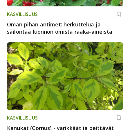
KASVILLISUUS
Oman pihan antimet: herkuttelua ja
säilöntää luonnon omista raaka-aineista
KASVILLISUUS
Kanukat (Cornus) - värikkäät ja peittävät