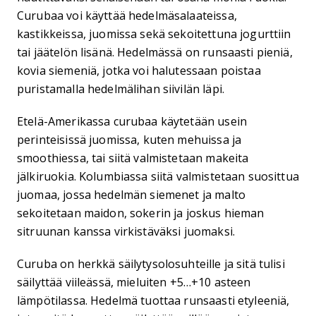
Curubaa voi käyttää hedelmäsalaateissa,
kastikkeissa, juomissa sekä sekoitettuna jogurttiin
tai jäätelön lisänä. Hedelmässä on runsaasti pieniä,
kovia siemeniä, jotka voi halutessaan poistaa
puristamalla hedelmälihan siivilän läpi.
Etelä-Amerikassa curubaa käytetään usein
perinteisissä juomissa, kuten mehuissa ja
smoothiessa, tai siitä valmistetaan makeita
jälkiruokia. Kolumbiassa siitä valmistetaan suosittua
juomaa, jossa hedelmän siemenet ja malto
sekoitetaan maidon, sokerin ja joskus hieman
sitruunan kanssa virkistäväksi juomaksi.
Curuba on herkkä säilytysolosuhteille ja sitä tulisi
säilyttää viileässä, mieluiten +5…+10 asteen
lämpötilassa. Hedelmä tuottaa runsaasti etyleeniä,