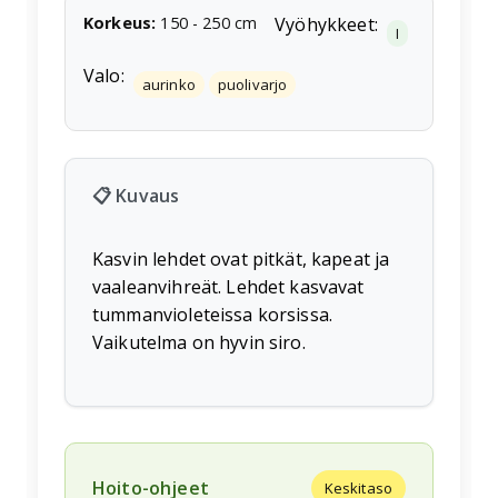
Korkeus
:
150
-
250
cm
Vyöhykkeet:
I
Valo:
aurinko
puolivarjo
📋 Kuvaus
Kasvin lehdet ovat pitkät, kapeat ja
vaaleanvihreät. Lehdet kasvavat
tummanvioleteissa korsissa.
Vaikutelma on hyvin siro.
Hoito-ohjeet
Keskitaso