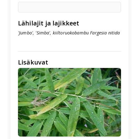
Lähilajit ja lajikkeet
'Jumbo', 'Simba', kiiltoruokobambu Fargesia nitida
Lisäkuvat
🖼️