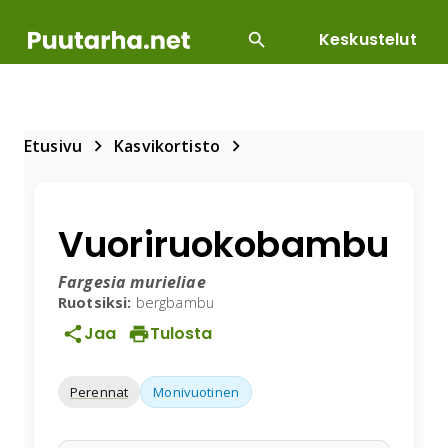
Keskustelut
SUOSITUIMMAT
DIY
HOITOTYÖT
KASVILLI
Etusivu
Kasvikortisto
Vuoriruokobambu
Fargesia murieliae
Ruotsiksi:
bergbambu
Jaa
Tulosta
Perennat
Monivuotinen