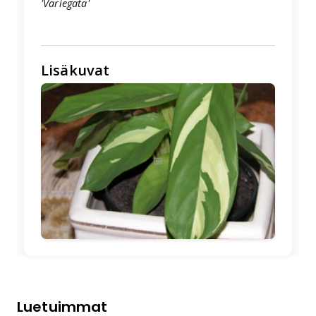
'Variegata'
Lisäkuvat
🖼️
Luetuimmat