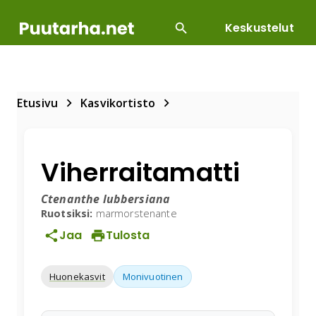
Keskustelut
SUOSITUIMMAT
DIY
HOITOTYÖT
KASVILLI
Etusivu
Kasvikortisto
Viherraitamatti
Ctenanthe lubbersiana
Ruotsiksi:
marmorstenante
Jaa
Tulosta
Huonekasvit
Monivuotinen