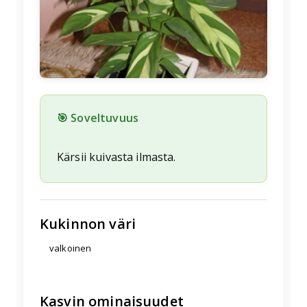
🌱
🎯 Soveltuvuus
Kärsii kuivasta ilmasta.
Kukinnon väri
valkoinen
Kasvin ominaisuudet