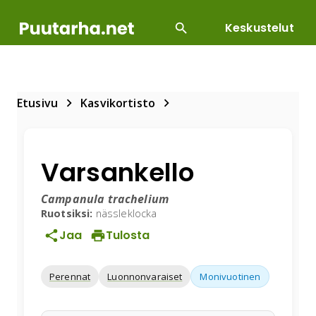
Keskustelut
SUOSITUIMMAT
DIY
HOITOTYÖT
KASVILLI
Etusivu
Kasvikortisto
Varsankello
Campanula trachelium
Ruotsiksi:
nässleklocka
Jaa
Tulosta
Perennat
Luonnonvaraiset
Monivuotinen