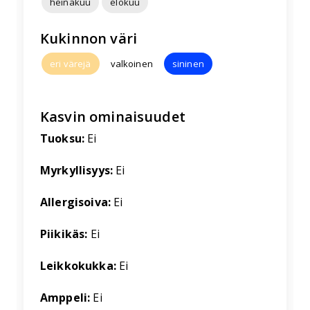
heinäkuu
elokuu
Kukinnon väri
eri värejä
valkoinen
sininen
Kasvin ominaisuudet
Tuoksu:
Ei
Myrkyllisyys:
Ei
Allergisoiva:
Ei
Piikikäs:
Ei
Leikkokukka:
Ei
Amppeli:
Ei