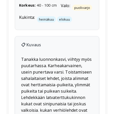
Korkeus
:
40
-
100
cm
Valo:
puolivarjo
Kukinta:
heinäkuu
elokuu
📋 Kuvaus
Tanakka luonnonkasvi, viihtyy myös
puutarhassa. Karheakarvainen,
usein punertava varsi. Toistamiseen
sahalaitaiset lehdet, joista alimmat
ovat herttamaisia-puikeita, ylimmät
puikeita tai puikean suikeita.
Lehdekkään latvaterttukukinnon
kukat ovat sinipunaisia tai joskus
valkoisia. kukan verhiölehdet ovat