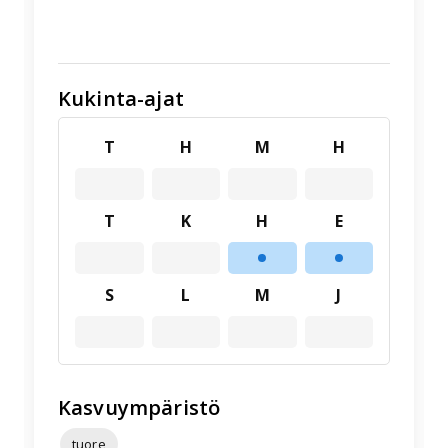
Kukinta-ajat
T
H
M
H
T
K
H
E
S
L
M
J
Kasvuympäristö
tuore