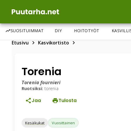
SUOSITUIMMAT
DIY
HOITOTYÖT
KASVILL
Etusivu
Kasvikortisto
Torenia
Torenia fournieri
Ruotsiksi:
torenia
Jaa
Tulosta
Kesäkukat
Vuosittainen