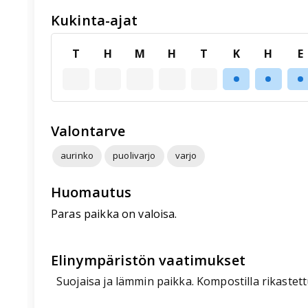
Kukinta-ajat
T
H
M
H
T
K
H
E
Valontarve
aurinko
puolivarjo
varjo
Huomautus
Paras paikka on valoisa.
Elinympäristön vaatimukset
Suojaisa ja lämmin paikka. Kompostilla rikastett