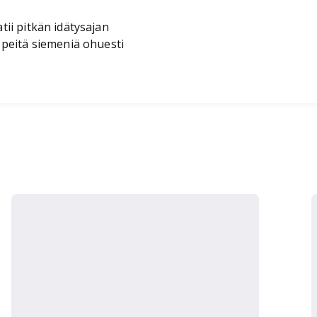
atii pitkän idätysajan
ä peitä siemeniä ohuesti