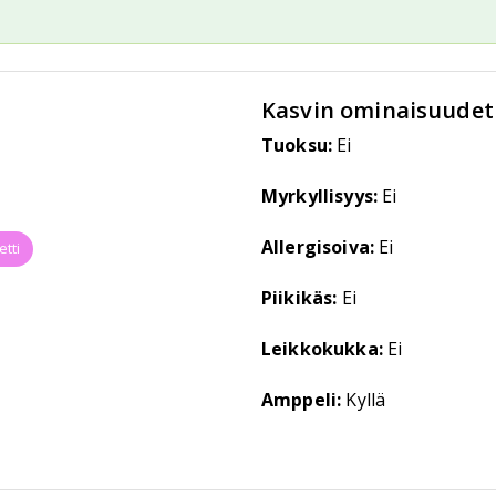
Kasvin ominaisuudet
Tuoksu:
Ei
Myrkyllisyys:
Ei
Allergisoiva:
Ei
etti
Piikikäs:
Ei
Leikkokukka:
Ei
Amppeli:
Kyllä