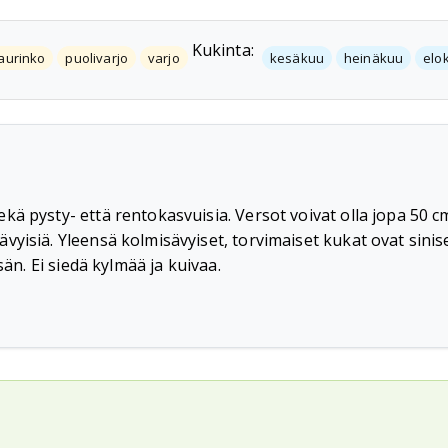
Kukinta:
aurinko
puolivarjo
varjo
kesäkuu
heinäkuu
elo
 pysty- että rentokasvuisia. Versot voivat olla jopa 50 cm 
yisiä. Yleensä kolmisävyiset, torvimaiset kukat ovat sinise
sän. Ei siedä kylmää ja kuivaa.