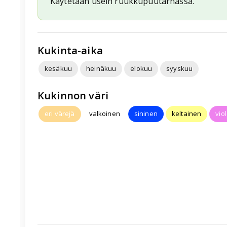
Käytetään usein ruukkupuutarhassa.
Kukinta-aika
kesäkuu
heinäkuu
elokuu
syyskuu
Kukinnon väri
eri värejä
valkoinen
sininen
keltainen
viol