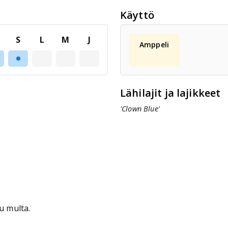
Käyttö
S
L
M
J
Amppeli
Lähilajit ja lajikkeet
'Clown Blue'
u multa.