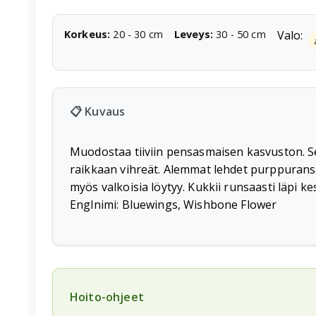
Korkeus
:
20
-
30
cm
Leveys
:
30
-
50
cm
Valo:
📋 Kuvaus
Muodostaa tiiviin pensasmaisen kasvuston. Sekä
raikkaan vihreät. Alemmat lehdet purppuransäv
myös valkoisia löytyy. Kukkii runsaasti läpi ke
Englnimi: Bluewings, Wishbone Flower
Hoito-ohjeet