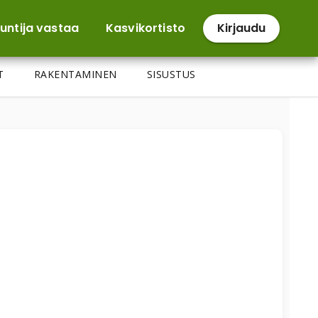
untija vastaa
Kasvikortisto
Kirjaudu
T
RAKENTAMINEN
SISUSTUS