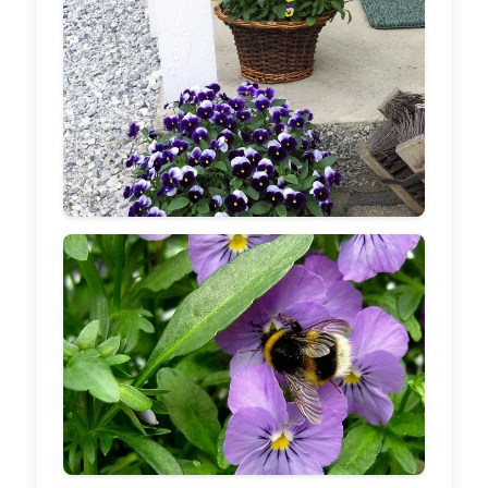
🖼️
🖼️