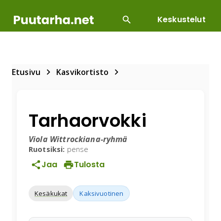
Keskustelut
SUOSITUIMMAT
DIY
HOITOTYÖT
KASVILLI
Etusivu
Kasvikortisto
Tarhaorvokki
Viola Wittrockiana-ryhmä
Ruotsiksi:
pense
Jaa
Tulosta
Kesäkukat
Kaksivuotinen