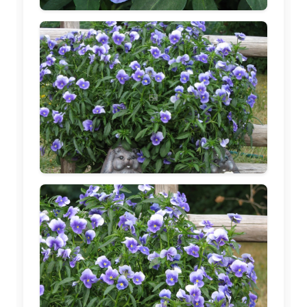
🖼️
🖼️