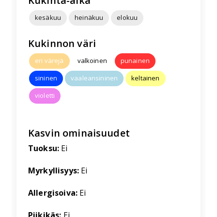
Kukinta-aika
kesäkuu
heinäkuu
elokuu
Kukinnon väri
eri värejä
valkoinen
punainen
sininen
vaaleansininen
keltainen
violetti
Kasvin ominaisuudet
Tuoksu:
Ei
Myrkyllisyys:
Ei
Allergisoiva:
Ei
Piikikäs:
Ei