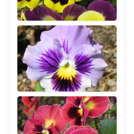
🖼️
🖼️