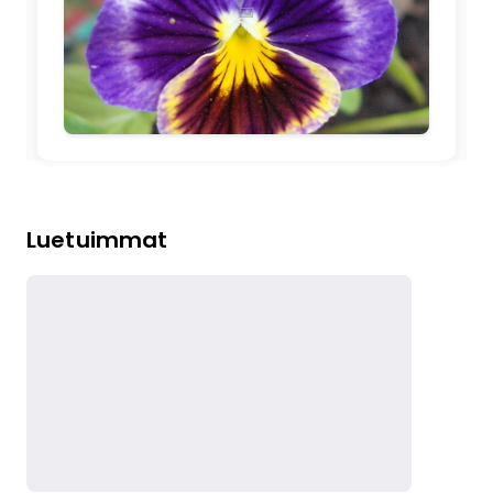
🖼️
Luetuimmat