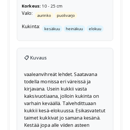
Korkeus
:
10
-
25
cm
Valo:
aurinko
puolivarjo
Kukinta:
kesäkuu
heinäkuu
elokuu
📋 Kuvaus
vaaleanvihreät lehdet. Saatavana
todella monissa eri väreissä ja
kirjavana. Usein kukkii vasta
kaksivuotiaana, jolloin kukinta on
varhain keväällä. Talvehdittuaan
kukkii kesä-elokuussa. Esikasvatetut
taimet kukkivat jo samana kesänä.
Kestää jopa alle viiden asteen