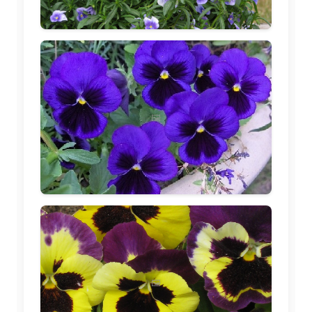
🖼️
🖼️