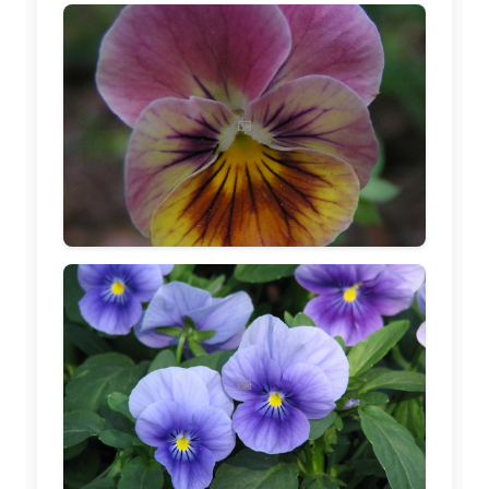
🖼️
🖼️