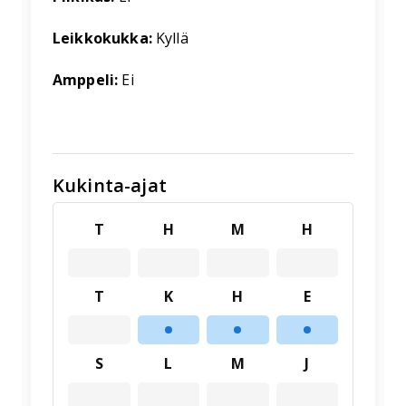
Leikkokukka:
Kyllä
Amppeli:
Ei
Kukinta-ajat
T
H
M
H
T
K
H
E
S
L
M
J