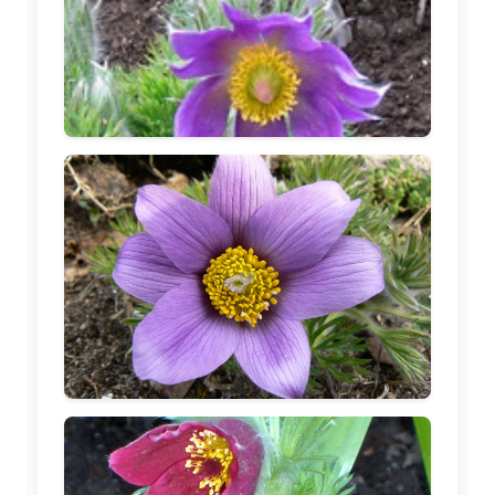
🖼️
🖼️