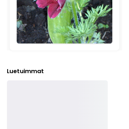
🖼️
Luetuimmat