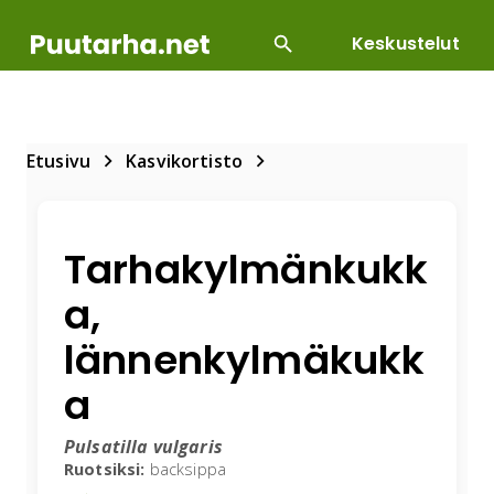
Keskustelut
SUOSITUIMMAT
DIY
HOITOTYÖT
KASVILLI
Etusivu
Kasvikortisto
Tarhakylmänkukk
a,
lännenkylmäkukk
a
Pulsatilla vulgaris
Ruotsiksi:
backsippa