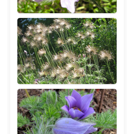
🖼️
🖼️