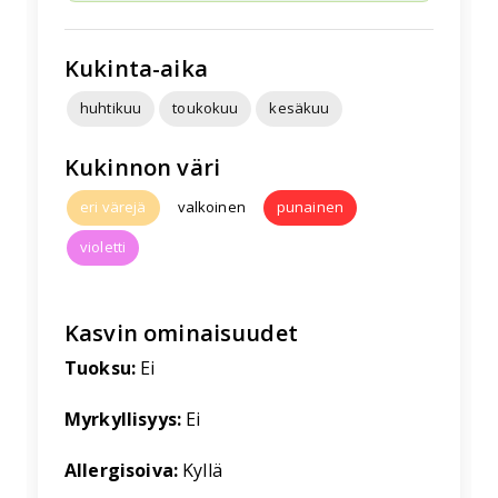
Kukinta-aika
huhtikuu
toukokuu
kesäkuu
Kukinnon väri
eri värejä
valkoinen
punainen
violetti
Kasvin ominaisuudet
Tuoksu:
Ei
Myrkyllisyys:
Ei
Allergisoiva:
Kyllä