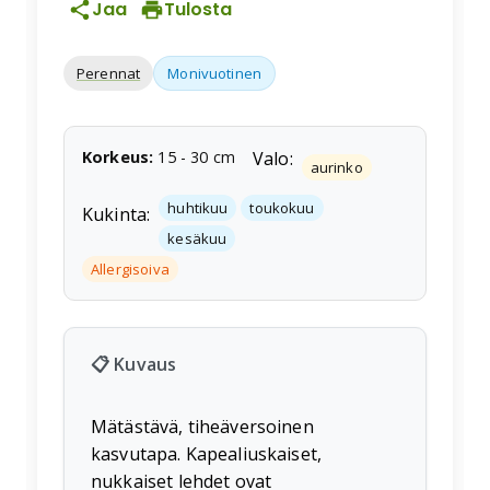
Jaa
Tulosta
Perennat
Monivuotinen
Korkeus
:
15
-
30
cm
Valo:
aurinko
huhtikuu
toukokuu
Kukinta:
kesäkuu
Allergisoiva
📋 Kuvaus
Mätästävä, tiheäversoinen
kasvutapa. Kapealiuskaiset,
nukkaiset lehdet ovat