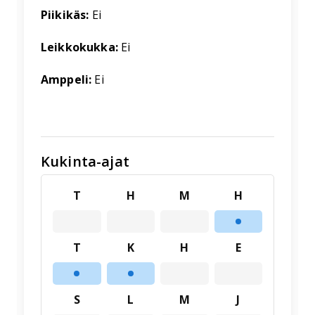
Piikikäs:
Ei
Leikkokukka:
Ei
Amppeli:
Ei
Kukinta-ajat
T
H
M
H
T
K
H
E
S
L
M
J