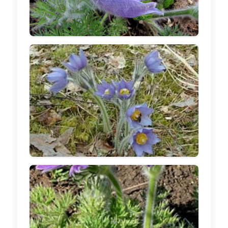
🖼️
🖼️