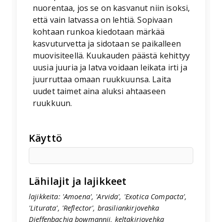
nuorentaa, jos se on kasvanut niin isoksi,
että vain latvassa on lehtiä. Sopivaan
kohtaan runkoa kiedotaan märkää
kasvuturvetta ja sidotaan se paikalleen
muovisiteellä. Kuukauden päästä kehittyy
uusia juuria ja latva voidaan leikata irti ja
juurruttaa omaan ruukkuunsa. Laita
uudet taimet aina aluksi ahtaaseen
ruukkuun.
Käyttö
Lähilajit ja lajikkeet
lajikkeita: 'Amoena', 'Arvida', 'Exotica Compacta',
'Liturata', 'Reflector', brasiliankirjovehka
Dieffenbachia bowmannii, keltakirjovehka