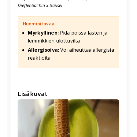
Dieffenbachia x bausei
Huomioitavaa
Myrkyllinen:
Pidä poissa lasten ja
lemmikkien ulottuvilta
Allergisoiva:
Voi aiheuttaa allergisia
reaktioita
Lisäkuvat
🖼️