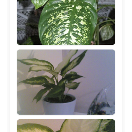
🖼️
🖼️