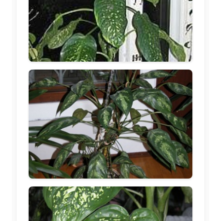
🖼️
🖼️