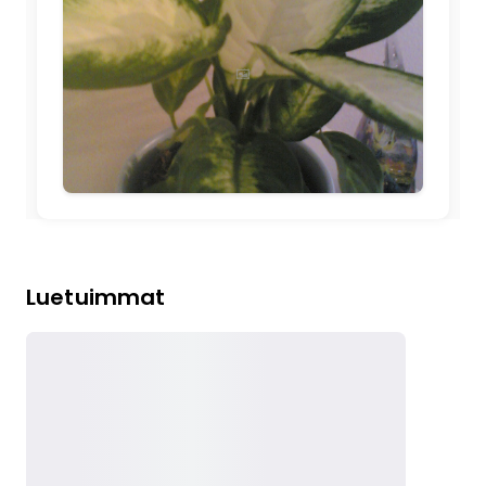
🖼️
Luetuimmat