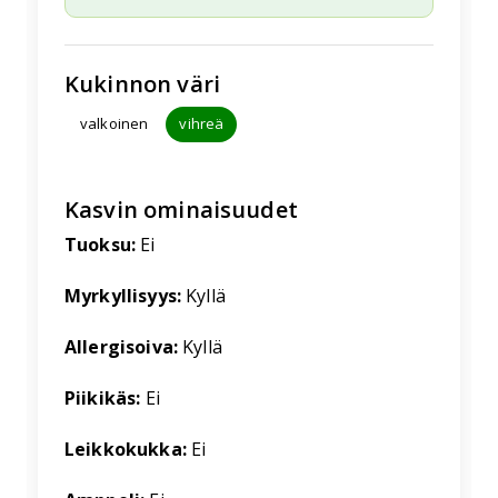
Kukinnon väri
valkoinen
vihreä
Kasvin ominaisuudet
Tuoksu:
Ei
Myrkyllisyys:
Kyllä
Allergisoiva:
Kyllä
Piikikäs:
Ei
Leikkokukka:
Ei