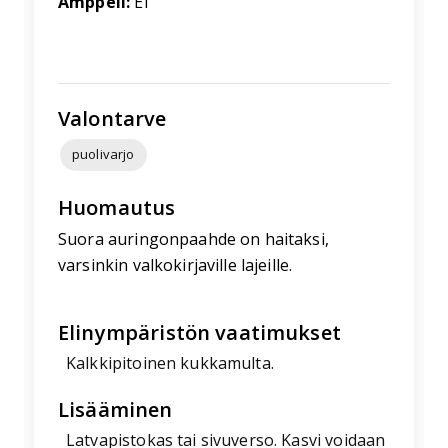
Amppeli:
Ei
Valontarve
puolivarjo
Huomautus
Suora auringonpaahde on haitaksi,
varsinkin valkokirjaville lajeille.
Elinympäristön vaatimukset
Kalkkipitoinen kukkamulta.
Lisääminen
Latvapistokas tai sivuverso. Kasvi voidaan