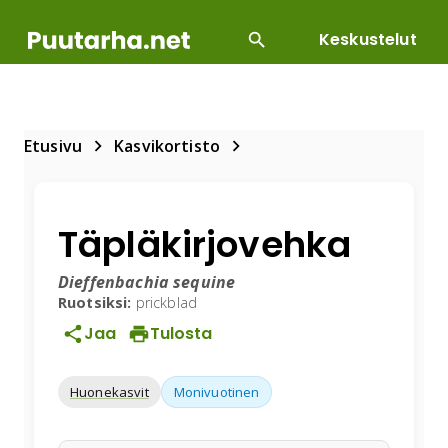
Keskustelut
SUOSITUIMMAT
DIY
HOITOTYÖT
KASVILLI
Etusivu
Kasvikortisto
Täpläkirjovehka
Dieffenbachia sequine
Ruotsiksi:
prickblad
Jaa
Tulosta
Huonekasvit
Monivuotinen