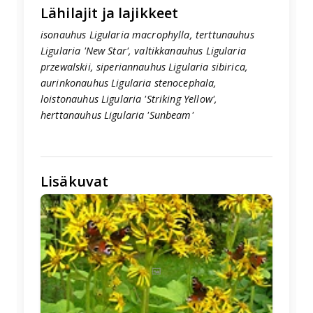
Lähilajit ja lajikkeet
isonauhus Ligularia macrophylla, terttunauhus
Ligularia 'New Star', valtikkanauhus Ligularia
przewalskii, siperiannauhus Ligularia sibirica,
aurinkonauhus Ligularia stenocephala,
loistonauhus Ligularia 'Striking Yellow',
herttanauhus Ligularia 'Sunbeam'
Lisäkuvat
🖼️