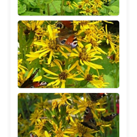
🖼️
🖼️