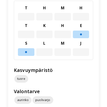
T
H
M
H
T
K
H
E
S
L
M
J
Kasvuympäristö
tuore
Valontarve
aurinko
puolivarjo