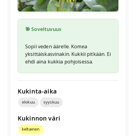
🎯 Soveltuvuus
Sopii veden äärelle. Komea
yksittäiskasvinakin. Kukkii pitkään. Ei
ehdi aina kukkia pohjoisessa.
Kukinta-aika
elokuu
syyskuu
Kukinnon väri
keltainen