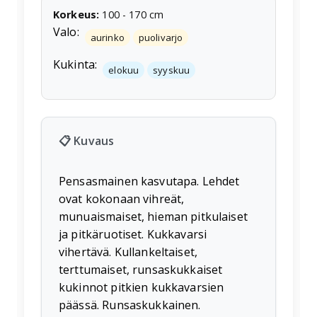
Korkeus
:
100
-
170
cm
Valo:
aurinko
puolivarjo
Kukinta:
elokuu
syyskuu
📋 Kuvaus
Pensasmainen kasvutapa. Lehdet
ovat kokonaan vihreät,
munuaismaiset, hieman pitkulaiset
ja pitkäruotiset. Kukkavarsi
vihertävä. Kullankeltaiset,
terttumaiset, runsaskukkaiset
kukinnot pitkien kukkavarsien
päässä. Runsaskukkainen.