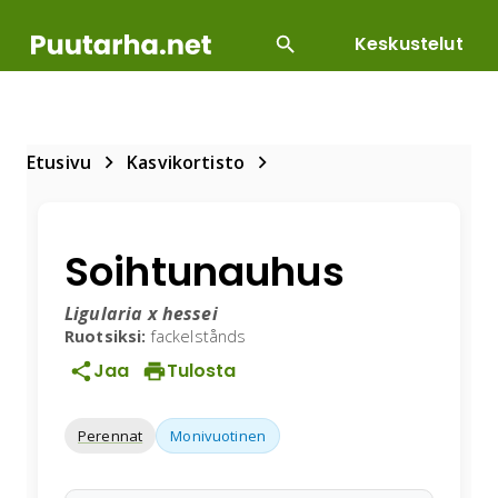
Keskustelut
SUOSITUIMMAT
DIY
HOITOTYÖT
KASVILLI
Etusivu
Kasvikortisto
Soihtunauhus
Ligularia x hessei
Ruotsiksi:
fackelstånds
Jaa
Tulosta
Perennat
Monivuotinen