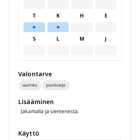
T
K
H
E
S
L
M
J
Valontarve
aurinko
puolivarjo
Lisääminen
Jakamalla ja siemenestä.
Käyttö