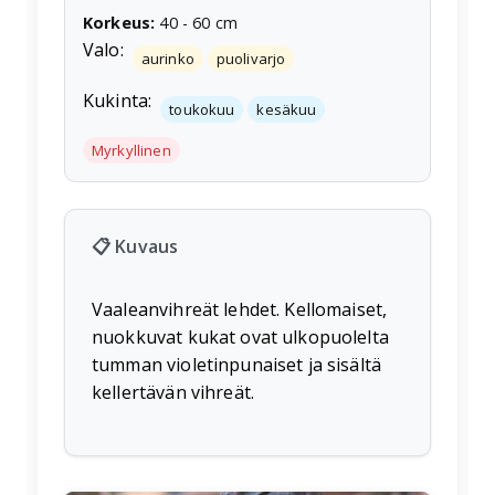
Korkeus
:
40
-
60
cm
Valo:
aurinko
puolivarjo
Kukinta:
toukokuu
kesäkuu
Myrkyllinen
📋 Kuvaus
Vaaleanvihreät lehdet. Kellomaiset,
nuokkuvat kukat ovat ulkopuolelta
tumman violetinpunaiset ja sisältä
kellertävän vihreät.