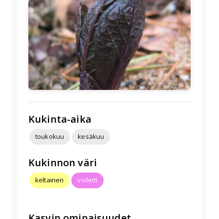
🌱
Kukinta-aika
toukokuu
kesäkuu
Kukinnon väri
keltainen
violetti
Kasvin ominaisuudet