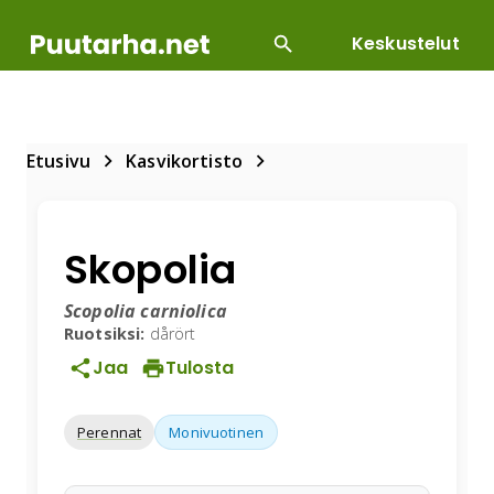
Keskustelut
SUOSITUIMMAT
DIY
HOITOTYÖT
KASVILLI
Etusivu
Kasvikortisto
Skopolia
Scopolia carniolica
Ruotsiksi:
dårört
Jaa
Tulosta
Perennat
Monivuotinen