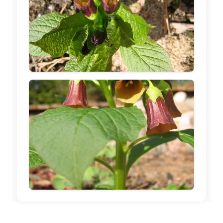
🖼️
🖼️