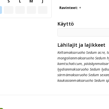
S
L
M
J
Ravinteet:
+
Käyttö
Lähilajit ja lajikkeet
Keltamaksaruoho Sedum acre, t
mongolianmaksaruoho Sedum h
kamtschaticum, pääskynmaksar
lyydianmaksaruoho Sedum lydiu
särmämaksaruoho Sedum sexang
kaukasianmaksaruoho Sedum sp