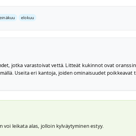
einäkuu
elokuu
det, jotka varastoivat vettä. Litteät kukinnot ovat oranssink
mällä. Useita eri kantoja, joiden ominaisuudet poikkeavat t
voi leikata alas, jolloin kylväytyminen estyy.