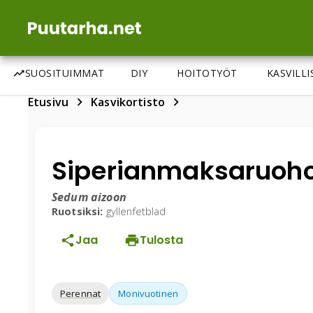
SUOSITUIMMAT
DIY
HOITOTYÖT
KASVILL
Etusivu
Kasvikortisto
Siperianmaksaruoh
Sedum aizoon
Ruotsiksi:
gyllenfetblad
Jaa
Tulosta
Perennat
Monivuotinen