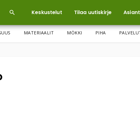
Keskustelut
Tilaa uutiskirje
Asiant
ISUUS
MATERIAALIT
MÖKKI
PIHA
PALVELU
o