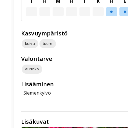
T
H
M
H
T
K
H
E
Kasvuympäristö
kuiva
tuore
Valontarve
aurinko
Lisääminen
Siemenkylvö
Lisäkuvat