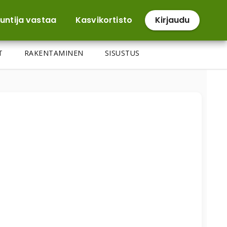
untija vastaa
Kasvikortisto
Kirjaudu
T
RAKENTAMINEN
SISUSTUS