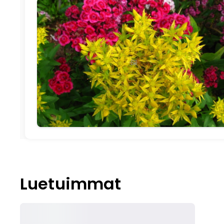
🖼️
Luetuimmat