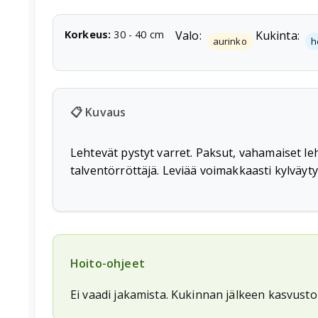
Korkeus
:
30
-
40
cm
Valo:
Kukinta:
aurinko
h
📋 Kuvaus
Lehtevät pystyt varret. Paksut, vahamaiset leh
talventörröttäjä. Leviää voimakkaasti kylväyty
Hoito-ohjeet
Ei vaadi jakamista. Kukinnan jälkeen kasvuston 