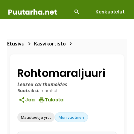
Keskustelut
SUOSITUIMMAT
DIY
HOITOTYÖT
KASVILLI
Etusivu
Kasvikortisto
Rohtomaraljuuri
Leuzea carthamoides
Ruotsiksi:
maralrot
Jaa
Tulosta
Mausteet ja yrtit
Monivuotinen