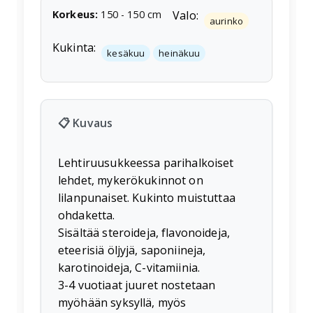
Korkeus
:
150
-
150
cm
Valo:
aurinko
Kukinta:
kesäkuu
heinäkuu
📋 Kuvaus
Lehtiruusukkeessa parihalkoiset
lehdet, mykerökukinnot on
lilanpunaiset. Kukinto muistuttaa
ohdaketta.
Sisältää steroideja, flavonoideja,
eteerisiä öljyjä, saponiineja,
karotinoideja, C-vitamiinia.
3-4 vuotiaat juuret nostetaan
myöhään syksyllä, myös