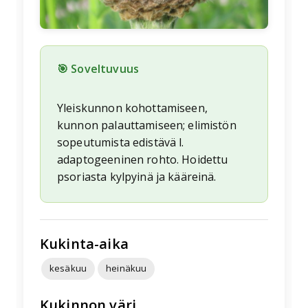
🎯 Soveltuvuus
Yleiskunnon kohottamiseen,
kunnon palauttamiseen; elimistön
sopeutumista edistävä l.
adaptogeeninen rohto. Hoidettu
psoriasta kylpyinä ja kääreinä.
Kukinta-aika
kesäkuu
heinäkuu
Kukinnon väri