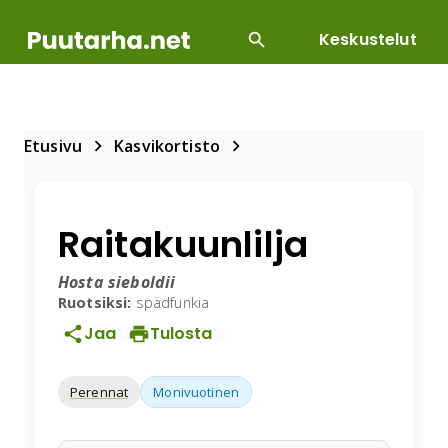
Keskustelut
SUOSITUIMMAT
DIY
HOITOTYÖT
KASVILLI
Etusivu
Kasvikortisto
Raitakuunlilja
Hosta sieboldii
Ruotsiksi:
spädfunkia
Jaa
Tulosta
Perennat
Monivuotinen