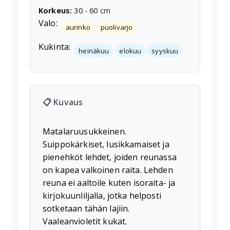
Korkeus
:
30
-
60
cm
Valo:
aurinko
puolivarjo
Kukinta:
heinäkuu
elokuu
syyskuu
📋 Kuvaus
Matalaruusukkeinen.
Suippokärkiset, lusikkamaiset ja
pienehköt lehdet, joiden reunassa
on kapea valkoinen raita. Lehden
reuna ei aaltoile kuten isoraita- ja
kirjokuunliljalla, jotka helposti
sotketaan tähän lajiin.
Vaaleanvioletit kukat.