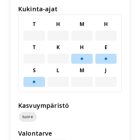
Kukinta-ajat
T
H
M
H
T
K
H
E
S
L
M
J
Kasvuympäristö
tuore
Valontarve