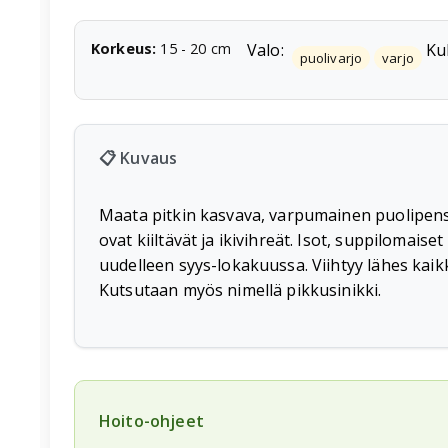
Korkeus
:
15
-
20
cm
Valo:
Ku
puolivarjo
varjo
📋 Kuvaus
Maata pitkin kasvava, varpumainen puolipensa
ovat kiiltävät ja ikivihreät. Isot, suppilomais
uudelleen syys-lokakuussa. Viihtyy lähes kaikk
Kutsutaan myös nimellä pikkusinikki.
Hoito-ohjeet