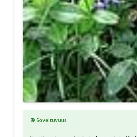
🎯 Soveltuvuus