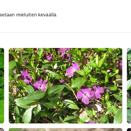
jaetaan mieluiten keväällä.
🖼️