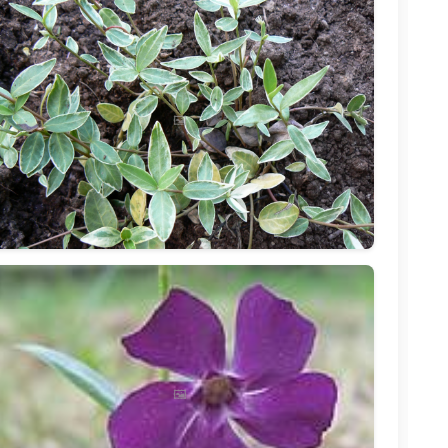
🖼️
🖼️