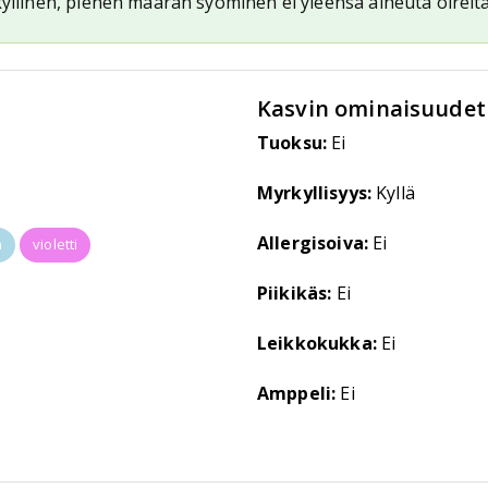
kyllinen, pienen määrän syöminen ei yleensä aiheuta oireita
Kasvin ominaisuudet
Tuoksu:
Ei
Myrkyllisyys:
Kyllä
Allergisoiva:
Ei
n
violetti
Piikikäs:
Ei
Leikkokukka:
Ei
Amppeli:
Ei