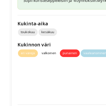
Sopii koristeseppeleisiin ja -köynnöksiin.Myr
Kukinta-aika
toukokuu
kesäkuu
Kukinnon väri
eri värejä
valkoinen
punainen
vaaleansinine