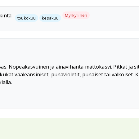
kinta:
Myrkyllinen
toukokuu
kesäkuu
s. Nopeakasvuinen ja ainavihanta mattokasvi. Pitkät ja si
et kukat vaaleansiniset, punavioletit, punaiset tai valkoiset.
ialla.