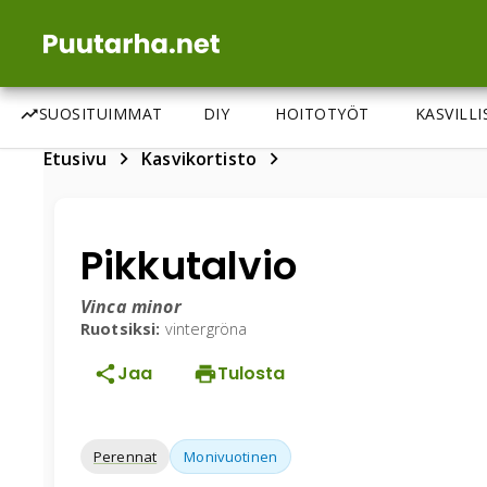
SUOSITUIMMAT
DIY
HOITOTYÖT
KASVILL
Etusivu
Kasvikortisto
Pikkutalvio
Vinca minor
Ruotsiksi:
vintergröna
Jaa
Tulosta
Perennat
Monivuotinen