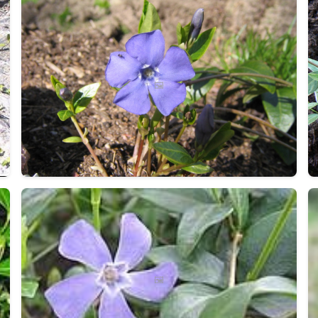
🖼️
🖼️