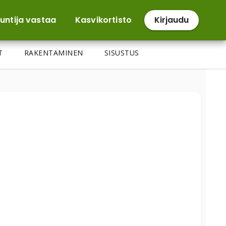
untija vastaa
Kasvikortisto
Kirjaudu
T
RAKENTAMINEN
SISUSTUS