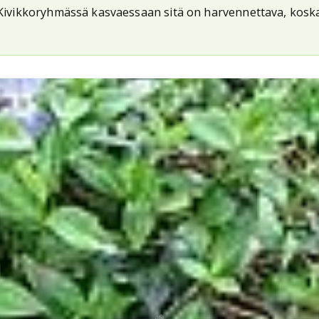
ä. Kivikkoryhmässä kasvaessaan sitä on harvennettava, kos
🌱