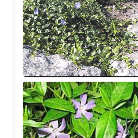
🖼️
🖼️