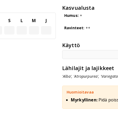
Kasvualusta
Humus:
+
S
L
M
J
Ravinteet:
++
Käyttö
Lähilajit ja lajikkeet
'Alba', 'Atropurpurea', 'Variegat
Huomioitavaa
Myrkyllinen:
Pidä poiss