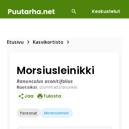
Keskustelut
SUOSITUIMMAT
DIY
HOITOTYÖT
KASVILLI
Etusivu
Kasvikortisto
Morsiusleinikki
Ranunculus aconitifolius
Ruotsiksi:
stormhattsranunkel
Jaa
Tulosta
Perennat
Monivuotinen