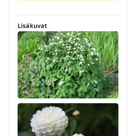
Lisäkuvat
🖼️