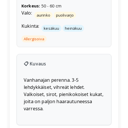
Korkeus
:
50
-
60
cm
Valo:
aurinko
puolivarjo
Kukinta:
kesäkuu
heinäkuu
Allergisoiva
📋 Kuvaus
Vanhanajan perenna. 3-5
lehdykkäiset, vihreät lehdet.
Valkoiset, sirot, pienikokoiset kukat,
joita on paljon haarautuneessa
varressa.