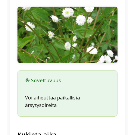
🌱
🎯 Soveltuvuus
Voi aiheuttaa paikallisia
ärsytysoireita.
Kukinta-aika