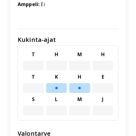
Amppeli:
Ei
Kukinta-ajat
T
H
M
H
T
K
H
E
S
L
M
J
Valontarve