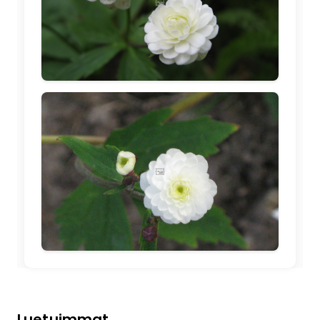
🖼️
🖼️
Luetuimmat