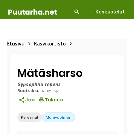
Keskustelut
SUOSITUIMMAT
DIY
HOITOTYÖT
KASVILLI
Etusivu
Kasvikortisto
Mätäsharso
Gypsophila repens
Ruotsiksi:
hängslöja
Jaa
Tulosta
Perennat
Monivuotinen