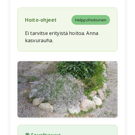
Hoito-ohjeet
Helppohoitoinen
Ei tarvitse erityistä hoitoa. Anna
kasvurauha.
🌱
🎯 Soveltuvuus