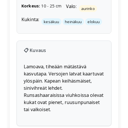
Korkeus
:
10
-
25
cm
Valo:
aurinko
Kukinta:
kesäkuu
heinäkuu
elokuu
📋 Kuvaus
Lamoava, tiheään mätästävä
kasvutapa. Versojen latvat kaartuvat
ylöspäin. Kapean keihäsmäiset,
sinivihreät lehdet.
Runsashaaraisissa viuhkoissa olevat
kukat ovat pienet, ruusunpunaiset
tai valkoiset.