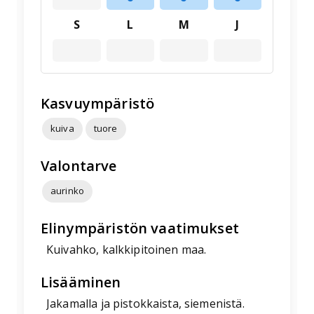
S
L
M
J
Kasvuympäristö
kuiva
tuore
Valontarve
aurinko
Elinympäristön vaatimukset
Kuivahko, kalkkipitoinen maa.
Lisääminen
Jakamalla ja pistokkaista, siemenistä.