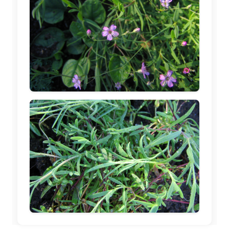
🖼️
🖼️