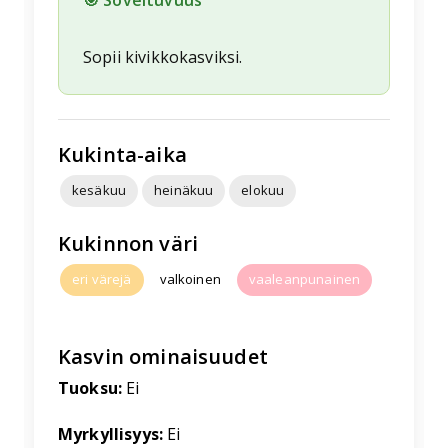
Sopii kivikkokasviksi.
Kukinta-aika
kesäkuu
heinäkuu
elokuu
Kukinnon väri
eri värejä
valkoinen
vaaleanpunainen
Kasvin ominaisuudet
Tuoksu:
Ei
Myrkyllisyys:
Ei