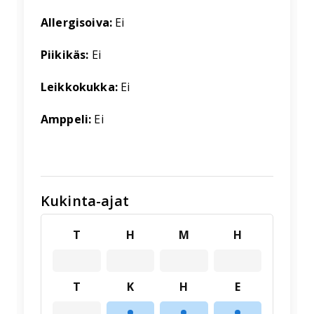
Allergisoiva:
Ei
Piikikäs:
Ei
Leikkokukka:
Ei
Amppeli:
Ei
Kukinta-ajat
T
H
M
H
T
K
H
E