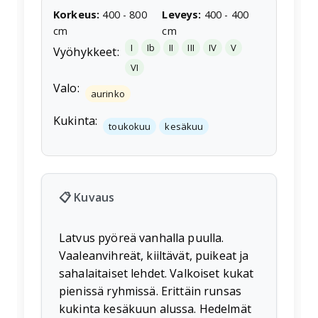
Korkeus
:
400
-
800
Leveys
:
400
-
400
cm
cm
I
Ib
II
III
IV
V
Vyöhykkeet:
VI
Valo:
aurinko
Kukinta:
toukokuu
kesäkuu
📋 Kuvaus
Latvus pyöreä vanhalla puulla.
Vaaleanvihreät, kiiltävät, puikeat ja
sahalaitaiset lehdet. Valkoiset kukat
pienissä ryhmissä. Erittäin runsas
kukinta kesäkuun alussa. Hedelmät