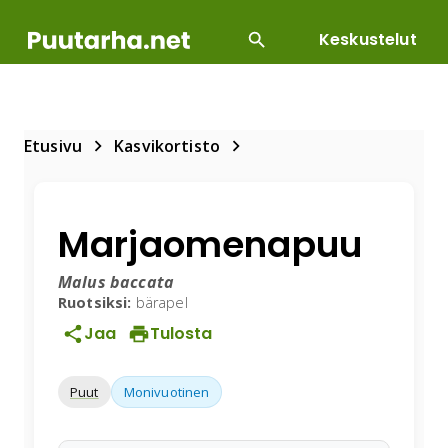
Keskustelut
SUOSITUIMMAT
DIY
HOITOTYÖT
KASVILLI
Etusivu
Kasvikortisto
Marjaomenapuu
Malus baccata
Ruotsiksi:
bärapel
Jaa
Tulosta
Puut
Monivuotinen