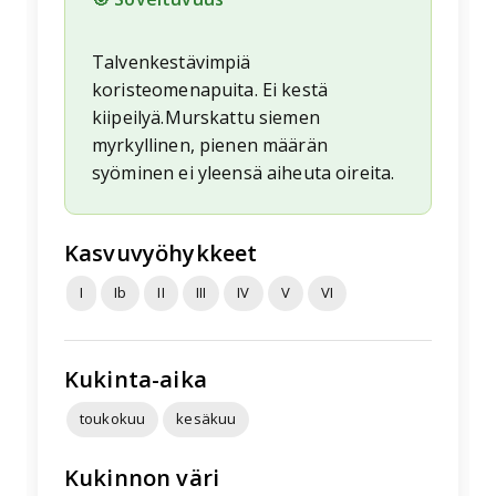
Talvenkestävimpiä
koristeomenapuita. Ei kestä
kiipeilyä.Murskattu siemen
myrkyllinen, pienen määrän
syöminen ei yleensä aiheuta oireita.
Kasvuvyöhykkeet
I
Ib
II
III
IV
V
VI
Kukinta-aika
toukokuu
kesäkuu
Kukinnon väri