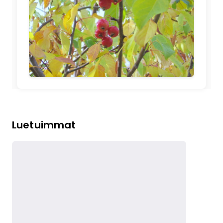
🖼️
Luetuimmat