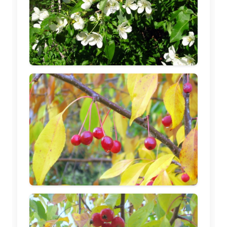
🖼️
🖼️