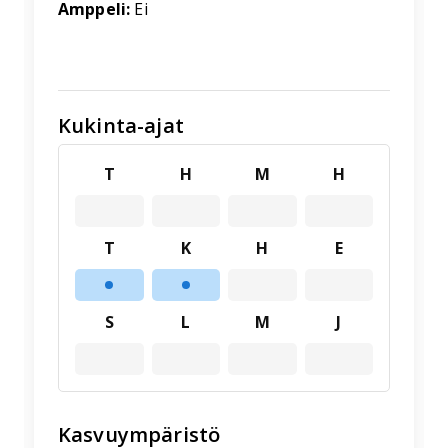
Amppeli:
Ei
Kukinta-ajat
T
H
M
H
T
K
H
E
S
L
M
J
Kasvuympäristö