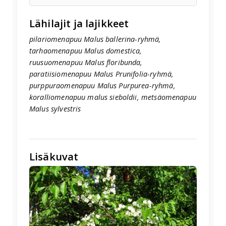
Lähilajit ja lajikkeet
pilariomenapuu Malus ballerina-ryhmä,
tarhaomenapuu Malus domestica,
ruusuomenapuu Malus floribunda,
paratiisiomenapuu Malus Prunifolia-ryhmä,
purppuraomenapuu Malus Purpurea-ryhmä,
koralliomenapuu malus sieboldii, metsäomenapuu
Malus sylvestris
Lisäkuvat
🖼️