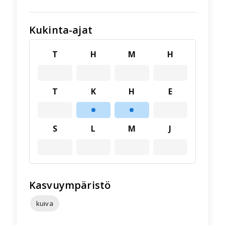
Kukinta-ajat
T
H
M
H
T
K
H
E
S
L
M
J
Kasvuympäristö
kuiva