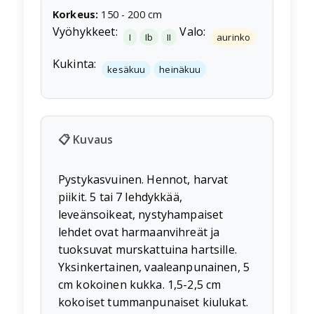
Korkeus
:
150
-
200
cm
Vyöhykkeet:
Valo:
I
Ib
II
aurinko
Kukinta:
kesäkuu
heinäkuu
📋 Kuvaus
Pystykasvuinen. Hennot, harvat
piikit. 5 tai 7 lehdykkää,
leveänsoikeat, nystyhampaiset
lehdet ovat harmaanvihreät ja
tuoksuvat murskattuina hartsille.
Yksinkertainen, vaaleanpunainen, 5
cm kokoinen kukka. 1,5-2,5 cm
kokoiset tummanpunaiset kiulukat.