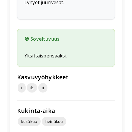
Lyhyet juurivesat.
🎯 Soveltuvuus
Yksittäispensaaksi.
Kasvuvyöhykkeet
I
Ib
II
Kukinta-aika
kesäkuu
heinäkuu