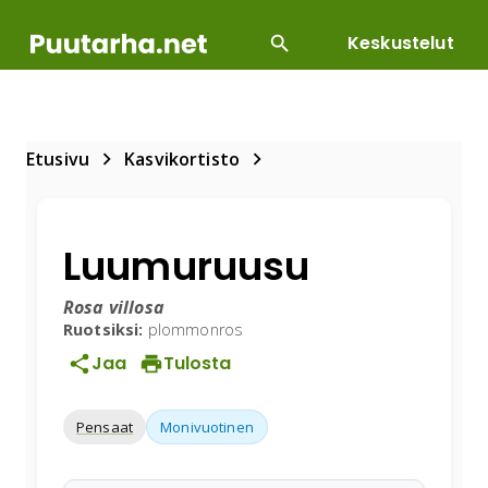
Keskustelut
SUOSITUIMMAT
DIY
HOITOTYÖT
KASVILLI
Etusivu
Kasvikortisto
Luumuruusu
Rosa villosa
Ruotsiksi:
plommonros
Jaa
Tulosta
Pensaat
Monivuotinen