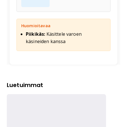
Huomioitavaa
Piikikäs:
Käsittele varoen
käsineiden kanssa
Luetuimmat