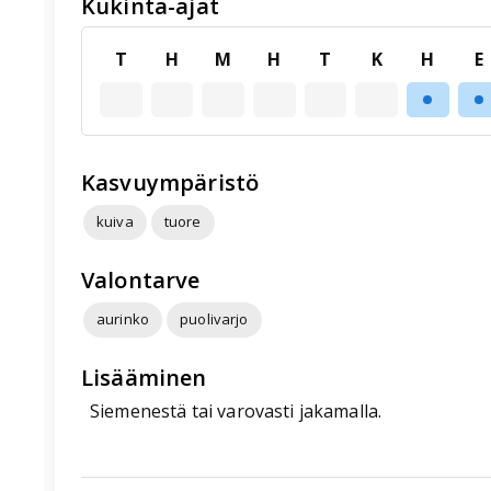
Kukinta-ajat
T
H
M
H
T
K
H
E
Kasvuympäristö
kuiva
tuore
Valontarve
aurinko
puolivarjo
Lisääminen
Siemenestä tai varovasti jakamalla.