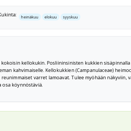
Kukinta:
heinäkuu
elokuu
syyskuu
kokoisin kellokukin. Posliininsinisten kukkien sisäpinnall
hieman kahvimaiselle. Kellokukkien (Campanulaceae) heimo
n reunimmaiset varret lamoavat. Tulee myöhään näkyviin, 
ta osa köynnöstäviä.