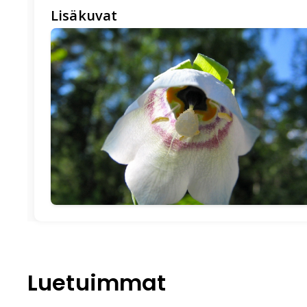
Lisäkuvat
🖼️
Luetuimmat