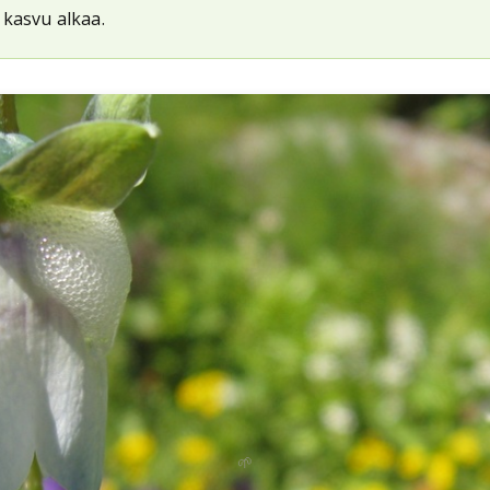
 kasvu alkaa.
🌱