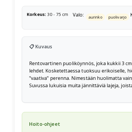
Korkeus
:
30
-
75
cm
Valo:
aurinko
puolivarjo
📋 Kuvaus
Rentovartinen puoliköynnös, joka kukkii 3 cm 
lehdet. Kosketettaessa tuoksuu erikoiselle, 
"vaativa" perenna. Nimestään huolimatta vai
Suvussa lukuisia muita jännittäviä lajeja, jois
Hoito-ohjeet