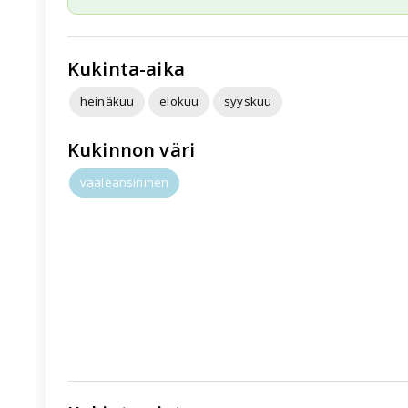
Kukinta-aika
heinäkuu
elokuu
syyskuu
Kukinnon väri
vaaleansininen