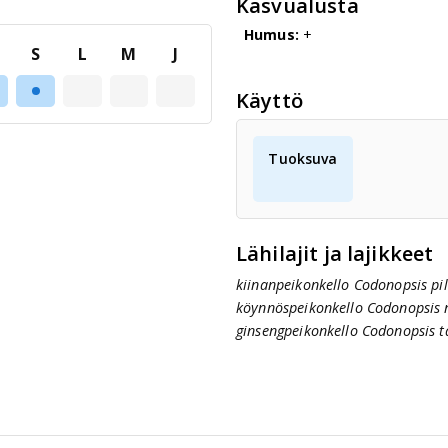
Kasvualusta
Humus:
+
S
L
M
J
Käyttö
Tuoksuva
Lähilajit ja lajikkeet
kiinanpeikonkello Codonopsis pil
köynnöspeikonkello Codonopsis n
ginsengpeikonkello Codonopsis 