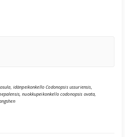
osula, idänpeikonkello Codonopsis ussuriensis,
epalensis, nuokkupeikonkello codonopsis ovata,
tangshen