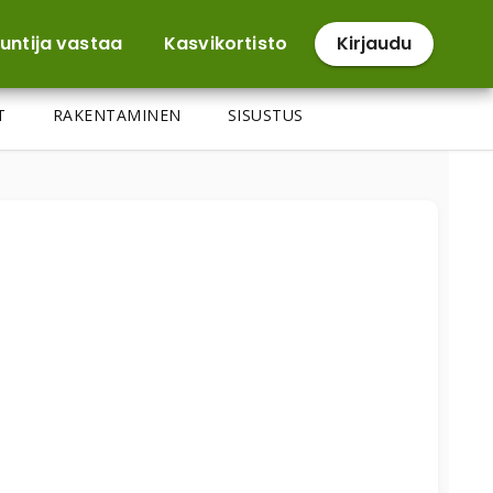
untija vastaa
Kasvikortisto
Kirjaudu
T
RAKENTAMINEN
SISUSTUS