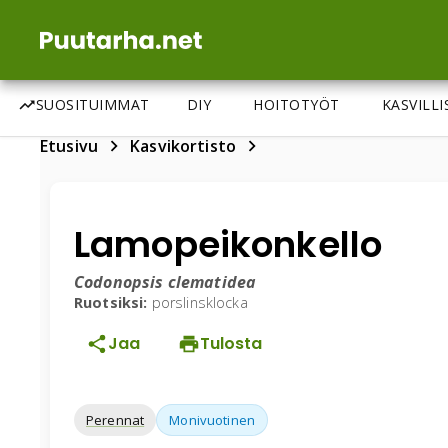
SUOSITUIMMAT
DIY
HOITOTYÖT
KASVILL
Etusivu
Kasvikortisto
Lamopeikonkello
Codonopsis clematidea
Ruotsiksi:
porslinsklocka
Jaa
Tulosta
Perennat
Monivuotinen