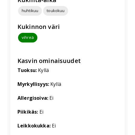
huhtikuu
toukokuu
Kukinnon väri
vihreä
Kasvin ominaisuudet
Tuoksu:
Kyllä
Myrkyllisyys:
Kyllä
Allergisoiva:
Ei
Piikikäs:
Ei
Leikkokukka:
Ei