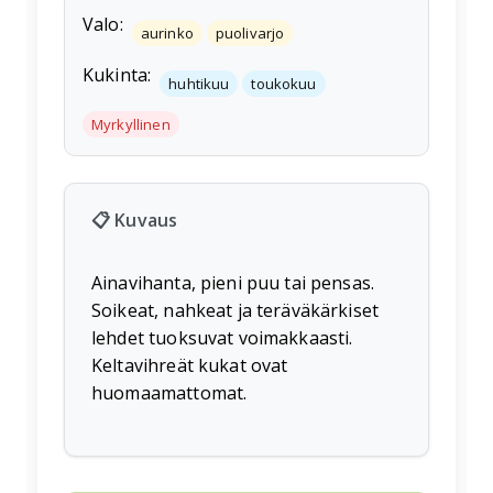
Valo:
aurinko
puolivarjo
Kukinta:
huhtikuu
toukokuu
Myrkyllinen
📋 Kuvaus
Ainavihanta, pieni puu tai pensas.
Soikeat, nahkeat ja teräväkärkiset
lehdet tuoksuvat voimakkaasti.
Keltavihreät kukat ovat
huomaamattomat.