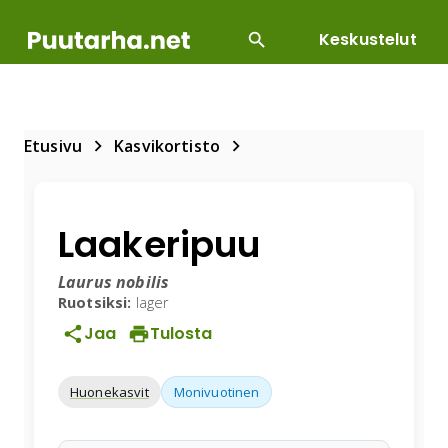
Keskustelut
SUOSITUIMMAT
DIY
HOITOTYÖT
KASVILLI
Etusivu
Kasvikortisto
Laakeripuu
Laurus nobilis
Ruotsiksi:
lager
Jaa
Tulosta
Huonekasvit
Monivuotinen