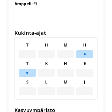
Amppeli:
Ei
Kukinta-ajat
T
H
M
H
T
K
H
E
S
L
M
J
Kasvuympäristö