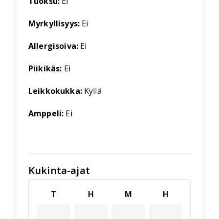
Tuoksu:
Ei
Myrkyllisyys:
Ei
Allergisoiva:
Ei
Piikikäs:
Ei
Leikkokukka:
Kyllä
Amppeli:
Ei
Kukinta-ajat
T
H
M
H