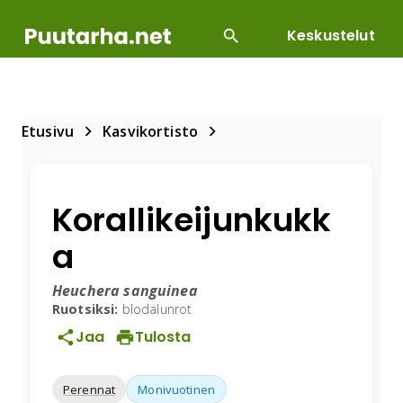
Keskustelut
SUOSITUIMMAT
DIY
HOITOTYÖT
KASVILLI
Etusivu
Kasvikortisto
Korallikeijunkukk
a
Heuchera sanguinea
Ruotsiksi:
blodalunrot
Jaa
Tulosta
Perennat
Monivuotinen