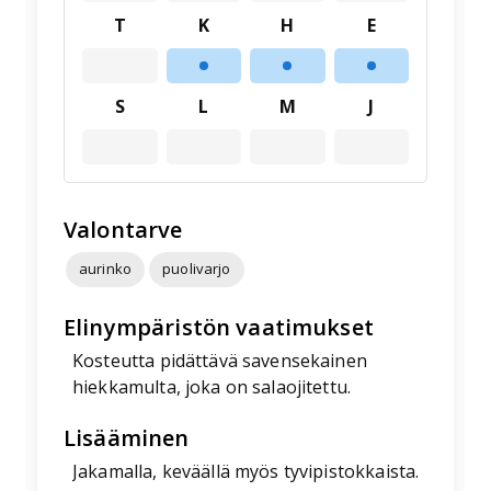
T
K
H
E
S
L
M
J
Valontarve
aurinko
puolivarjo
Elinympäristön vaatimukset
Kosteutta pidättävä savensekainen
hiekkamulta, joka on salaojitettu.
Lisääminen
Jakamalla, keväällä myös tyvipistokkaista.