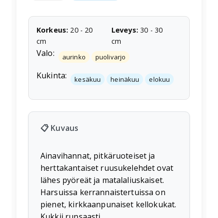
Korkeus
:
20
-
20
Leveys
:
30
-
30
cm
cm
Valo:
aurinko
puolivarjo
Kukinta:
kesäkuu
heinäkuu
elokuu
📋 Kuvaus
Ainavihannat, pitkäruoteiset ja
herttakantaiset ruusukelehdet ovat
lähes pyöreät ja matalaliuskaiset.
Harsuissa kerrannaistertuissa on
pienet, kirkkaanpunaiset kellokukat.
Kukkii runsaasti.