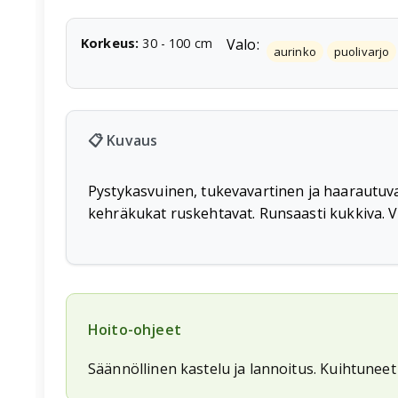
Korkeus
:
30
-
100
cm
Valo:
aurinko
puolivarjo
📋 Kuvaus
Pystykasvuinen, tukevavartinen ja haarautuva. 
kehräkukat ruskehtavat. Runsaasti kukkiva. V
Hoito-ohjeet
Säännöllinen kastelu ja lannoitus. Kuihtuneet