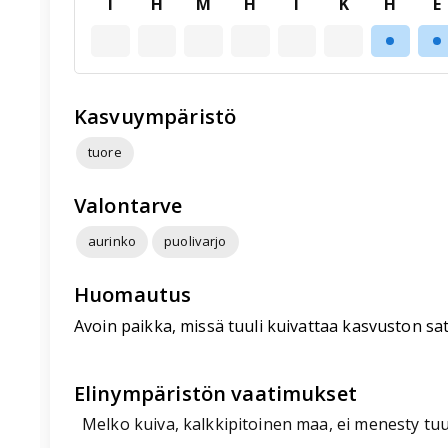
T
H
M
H
T
K
H
E
Kasvuympäristö
tuore
Valontarve
aurinko
puolivarjo
Huomautus
Avoin paikka, missä tuuli kuivattaa kasvuston sa
Elinympäristön vaatimukset
Melko kuiva, kalkkipitoinen maa, ei menesty tuu