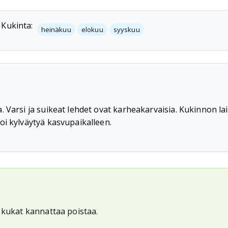
Kukinta:
heinäkuu
elokuu
syyskuu
Varsi ja suikeat lehdet ovat karheakarvaisia. Kukinnon lait
oi kylväytyä kasvupaikalleen.
 kukat kannattaa poistaa.