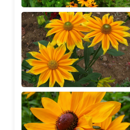
🖼️
🖼️