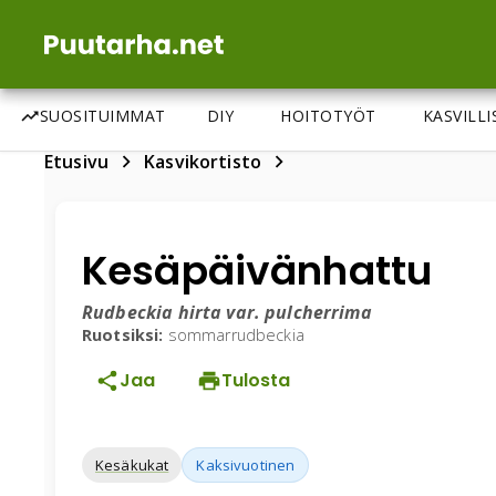
SUOSITUIMMAT
DIY
HOITOTYÖT
KASVILL
Etusivu
Kasvikortisto
Kesäpäivänhattu
Rudbeckia hirta var. pulcherrima
Ruotsiksi:
sommarrudbeckia
Jaa
Tulosta
Kesäkukat
Kaksivuotinen