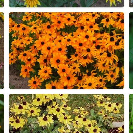
🖼️
🖼️