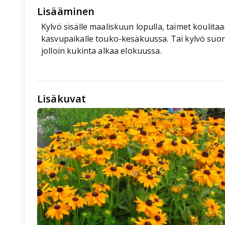
Lisääminen
Kylvö sisälle maaliskuun lopulla, taimet koulitaa
kasvupaikalle touko-kesäkuussa. Tai kylvö suo
jolloin kukinta alkaa elokuussa.
Lisäkuvat
🖼️