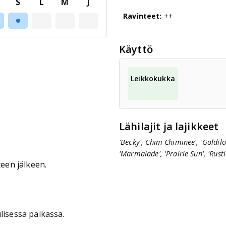
S
L
M
J
Ravinteet:
++
Käyttö
Leikkokukka
Lähilajit ja lajikkeet
'Becky', Chim Chiminee', 'Goldiloc
'Marmalade', 'Prairie Sun', 'Rustic
teen jälkeen.
lisessa paikassa.