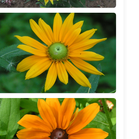
🖼️
🖼️