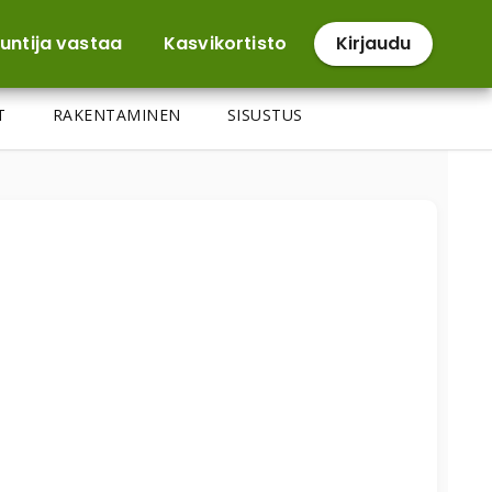
untija vastaa
Kasvikortisto
Kirjaudu
T
RAKENTAMINEN
SISUSTUS