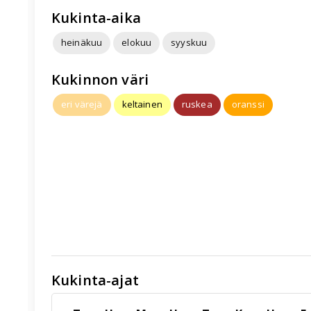
Kukinta-aika
heinäkuu
elokuu
syyskuu
Kukinnon väri
eri värejä
keltainen
ruskea
oranssi
Kukinta-ajat