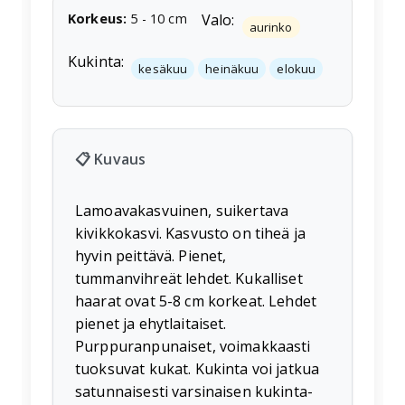
Korkeus
:
5
-
10
cm
Valo:
aurinko
Kukinta:
kesäkuu
heinäkuu
elokuu
📋 Kuvaus
Lamoavakasvuinen, suikertava
kivikkokasvi. Kasvusto on tiheä ja
hyvin peittävä. Pienet,
tummanvihreät lehdet. Kukalliset
haarat ovat 5-8 cm korkeat. Lehdet
pienet ja ehytlaitaiset.
Purppuranpunaiset, voimakkaasti
tuoksuvat kukat. Kukinta voi jatkua
satunnaisesti varsinaisen kukinta-