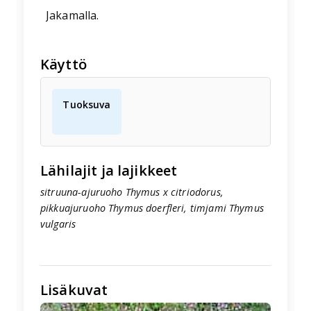
Jakamalla.
Käyttö
Tuoksuva
Lähilajit ja lajikkeet
sitruuna-ajuruoho Thymus x citriodorus,
pikkuajuruoho Thymus doerfleri, timjami Thymus
vulgaris
Lisäkuvat