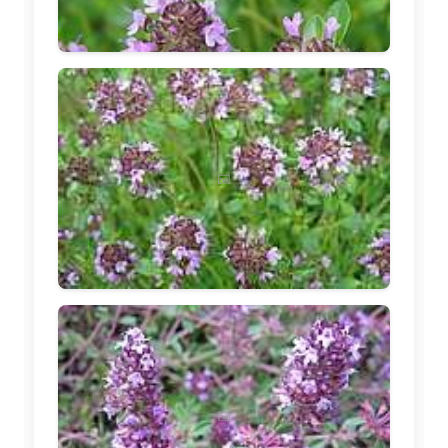
🖼️
🖼️