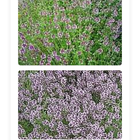
🖼️
🖼️