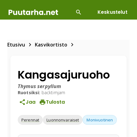
Keskustelut
SUOSITUIMMAT
DIY
HOITOTYÖT
KASVILLI
Etusivu
Kasvikortisto
Kangasajuruoho
Thymus serpyllum
Ruotsiksi:
backtimjam
Jaa
Tulosta
Perennat
Luonnonvaraiset
Monivuotinen