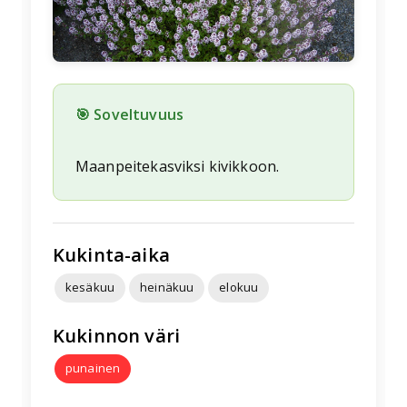
🎯 Soveltuvuus
Maanpeitekasviksi kivikkoon.
Kukinta-aika
kesäkuu
heinäkuu
elokuu
Kukinnon väri
punainen