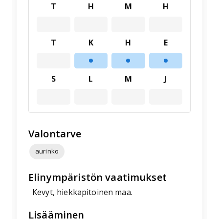
T
H
M
H
T
K
H
E
S
L
M
J
Valontarve
aurinko
Elinympäristön vaatimukset
Kevyt, hiekkapitoinen maa.
Lisääminen