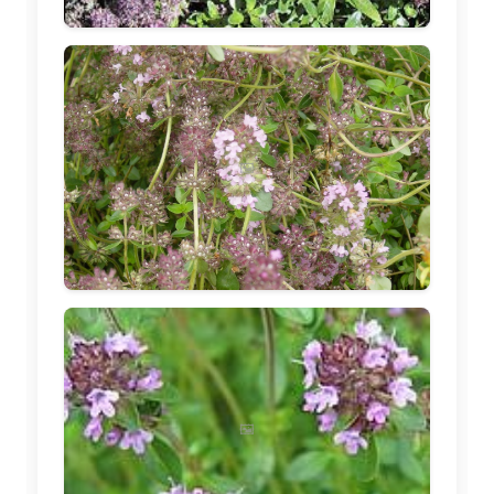
🖼️
🖼️