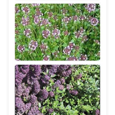
🖼️
🖼️