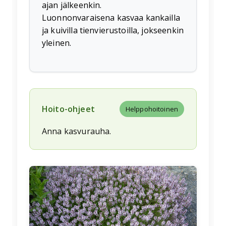
ajan jälkeenkin.
Luonnonvaraisena kasvaa kankailla
ja kuivilla tienvierustoilla, jokseenkin
yleinen.
Hoito-ohjeet
Helppohoitoinen
Anna kasvurauha.
🌱