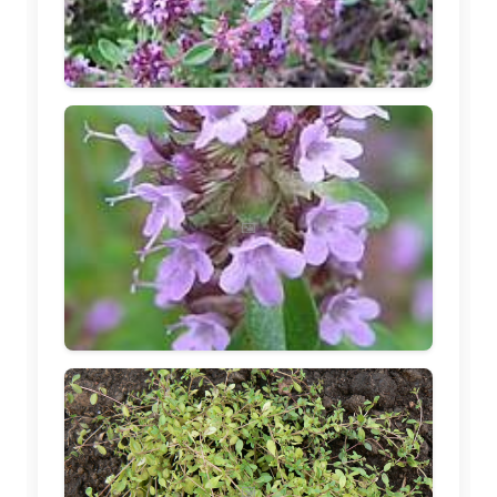
🖼️
🖼️