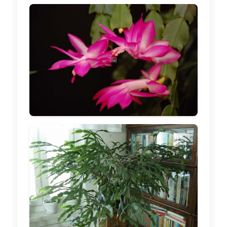
🖼️
🖼️