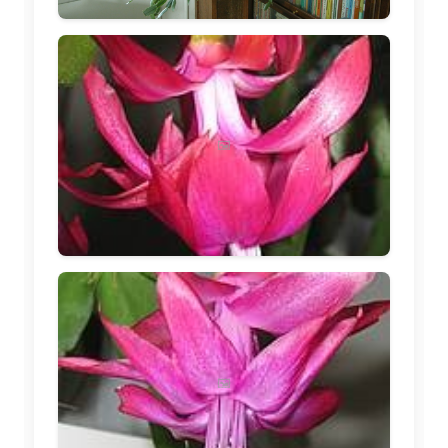
🖼️
🖼️