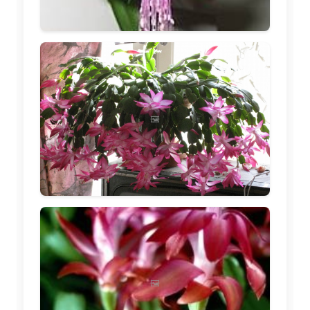
🖼️
🖼️