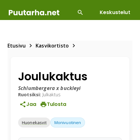
Keskustelut
SUOSITUIMMAT
DIY
HOITOTYÖT
KASVILLI
Etusivu
Kasvikortisto
Joulukaktus
Schlumbergera x buckleyi
Ruotsiksi:
Julkaktus
Jaa
Tulosta
Huonekasvit
Monivuotinen