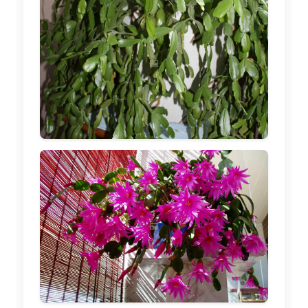
🖼️
🖼️