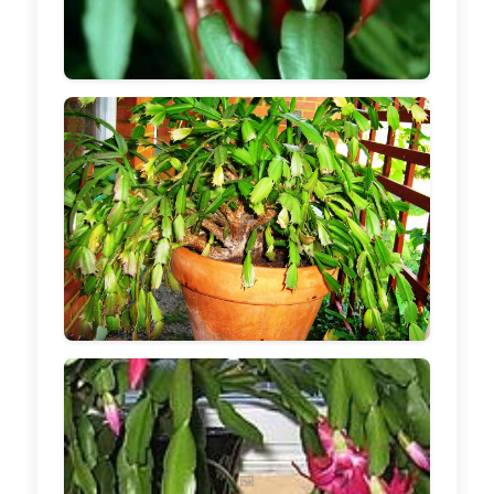
🖼️
🖼️