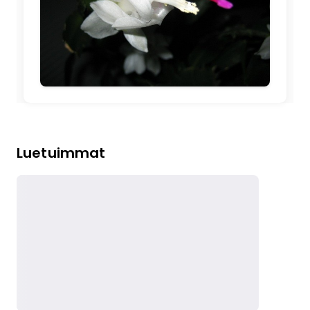
🖼️
Luetuimmat