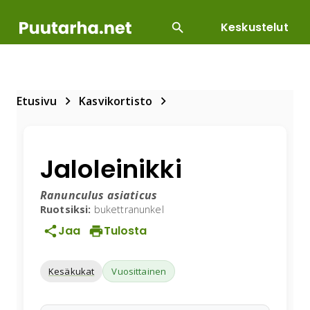
Keskustelut
SUOSITUIMMAT
DIY
HOITOTYÖT
KASVILLI
Etusivu
Kasvikortisto
Jaloleinikki
Ranunculus asiaticus
Ruotsiksi:
bukettranunkel
Jaa
Tulosta
Kesäkukat
Vuosittainen