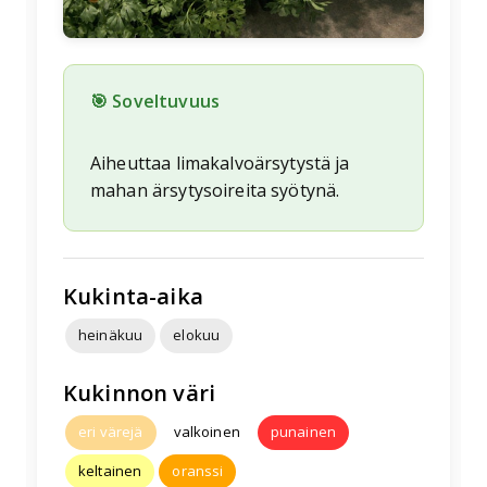
🎯 Soveltuvuus
Aiheuttaa limakalvoärsytystä ja
mahan ärsytysoireita syötynä.
Kukinta-aika
heinäkuu
elokuu
Kukinnon väri
eri värejä
valkoinen
punainen
keltainen
oranssi