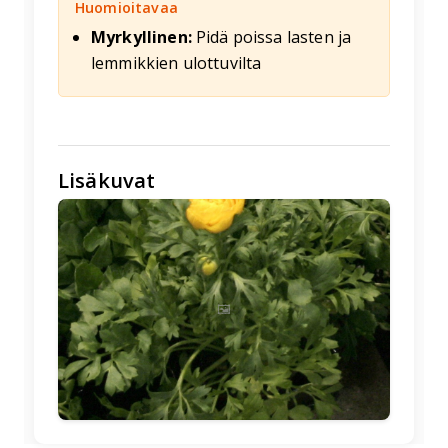
Huomioitavaa
Myrkyllinen:
Pidä poissa lasten ja
lemmikkien ulottuvilta
Lisäkuvat
🖼️