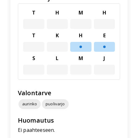
T
H
M
H
T
K
H
E
S
L
M
J
Valontarve
aurinko
puolivarjo
Huomautus
Ei paahteeseen.