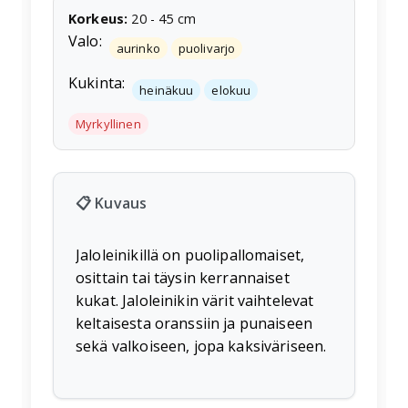
Korkeus
:
20
-
45
cm
Valo:
aurinko
puolivarjo
Kukinta:
heinäkuu
elokuu
Myrkyllinen
📋 Kuvaus
Jaloleinikillä on puolipallomaiset,
osittain tai täysin kerrannaiset
kukat. Jaloleinikin värit vaihtelevat
keltaisesta oranssiin ja punaiseen
sekä valkoiseen, jopa kaksiväriseen.