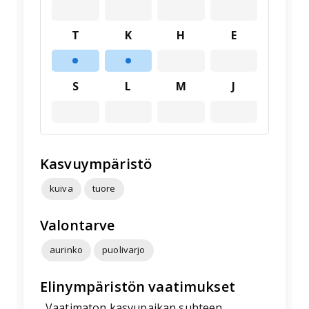
T
K
H
E
S
L
M
J
Kasvuympäristö
kuiva
tuore
Valontarve
aurinko
puolivarjo
Elinympäristön vaatimukset
Vaatimaton kasvupaikan suhteen