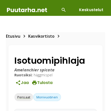
Keskustelut
SUOSITUIMMAT
DIY
HOITOTYÖT
KASVILLI
Etusivu
Kasvikortisto
Isotuomipihlaja
Amelanchier spicata
Ruotsiksi:
häggmispel
Jaa
Tulosta
Pensaat
Monivuotinen