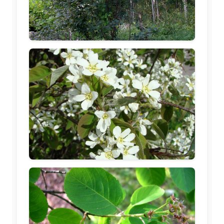
🖼️
🖼️