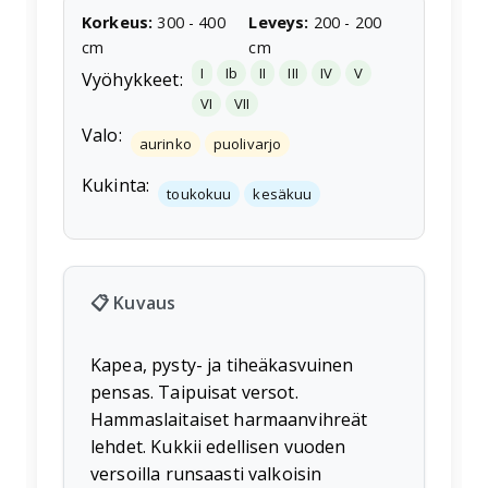
Korkeus
:
300
-
400
Leveys
:
200
-
200
cm
cm
I
Ib
II
III
IV
V
Vyöhykkeet:
VI
VII
Valo:
aurinko
puolivarjo
Kukinta:
toukokuu
kesäkuu
📋 Kuvaus
Kapea, pysty- ja tiheäkasvuinen
pensas. Taipuisat versot.
Hammaslaitaiset harmaanvihreät
lehdet. Kukkii edellisen vuoden
versoilla runsaasti valkoisin