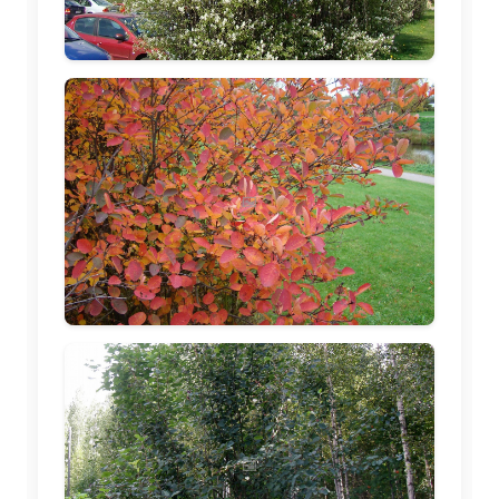
🖼️
🖼️