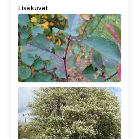
Lisäkuvat
🖼️
🖼️