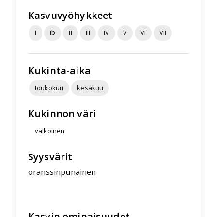
Kasvuvyöhykkeet
I
Ib
II
III
IV
V
VI
VII
Kukinta-aika
toukokuu
kesäkuu
Kukinnon väri
valkoinen
Syysvärit
oranssinpunainen
Kasvin ominaisuudet