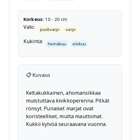
Korkeus
:
10
-
20
cm
Valo:
puolivarjo
varjo
Kukinta:
heinäkuu
elokuu
📋 Kuvaus
Keltakukkainen, ahomansikkaa
muistuttava kivikkoperenna. Pitkät
rönsyt. Punaiset marjat ovat
koristeelliset, mutta mauttomat.
Kukkii kylvöä seuraavana vuonna.