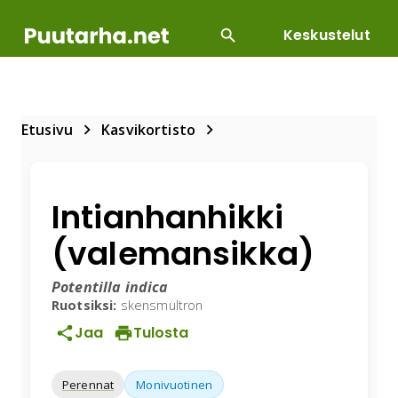
Keskustelut
SUOSITUIMMAT
DIY
HOITOTYÖT
KASVILLI
Etusivu
Kasvikortisto
Intianhanhikki
(valemansikka)
Potentilla indica
Ruotsiksi:
skensmultron
Jaa
Tulosta
Perennat
Monivuotinen