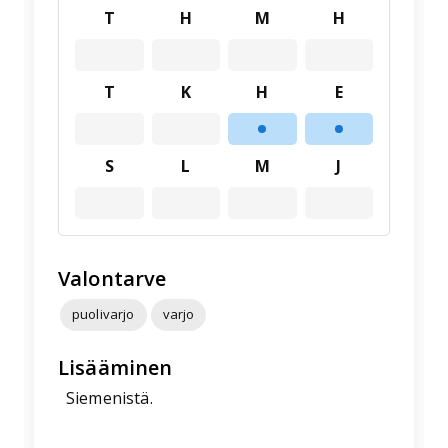
T
H
M
H
T
K
H
E
S
L
M
J
Valontarve
puolivarjo
varjo
Lisääminen
Siemenistä.