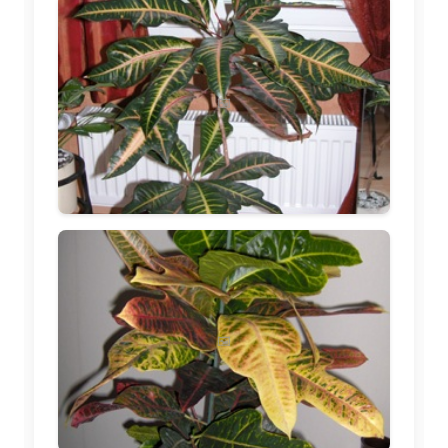
🖼️
🖼️