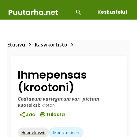
Keskustelut
SUOSITUIMMAT
DIY
HOITOTYÖT
KASVILLI
Etusivu
Kasvikortisto
Ihmepensas
(krootoni)
Codiaeum variegatum var. pictum
Ruotsiksi:
kroton
Jaa
Tulosta
Huonekasvit
Monivuotinen