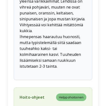
yleensä värikkäimmät. Lehdissä on
vihreä pohjaväri, muuten ne ovat
punaisen, oranssin, keltaisen,
sinipunaisen ja jopa mustan kirjavia.
Viihtyessää voi kehittää mitättömiä
kukkia.
Ihmepensas haarautuu huonosti,
mutta typistelemällä siitä saadaan
tuuheahko kaksi- tai
kolmihaarainen kasvi. Tuuheuden
lisäämiseksi samaan ruukkuun
istutetaan 2-3 tainta.
Hoito-ohjeet
Helppohoitoinen