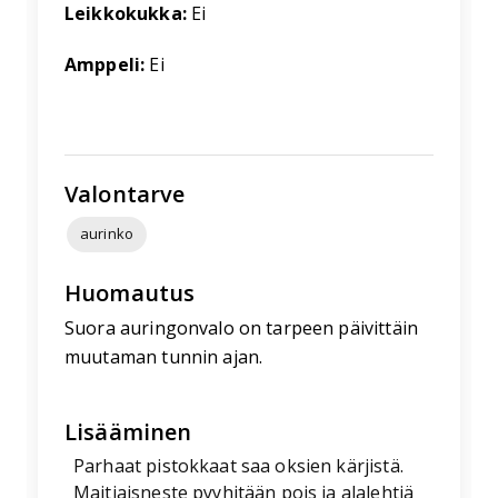
Leikkokukka:
Ei
Amppeli:
Ei
Valontarve
aurinko
Huomautus
Suora auringonvalo on tarpeen päivittäin
muutaman tunnin ajan.
Lisääminen
Parhaat pistokkaat saa oksien kärjistä.
Maitiaisneste pyyhitään pois ja alalehtiä