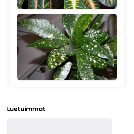
🖼️
Luetuimmat