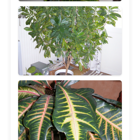
🖼️
🖼️