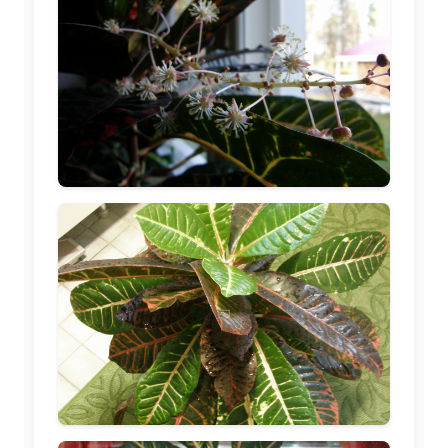
🖼️
🖼️