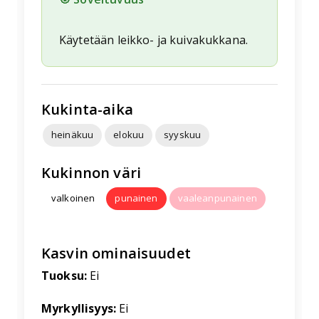
Käytetään leikko- ja kuivakukkana.
Kukinta-aika
heinäkuu
elokuu
syyskuu
Kukinnon väri
valkoinen
punainen
vaaleanpunainen
Kasvin ominaisuudet
Tuoksu:
Ei
Myrkyllisyys:
Ei