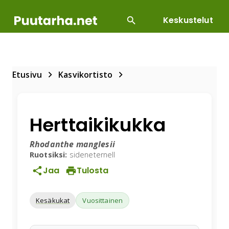
Keskustelut
SUOSITUIMMAT
DIY
HOITOTYÖT
KASVILLI
Etusivu
Kasvikortisto
Herttaikikukka
Rhodanthe manglesii
Ruotsiksi:
sideneternell
Jaa
Tulosta
Kesäkukat
Vuosittainen