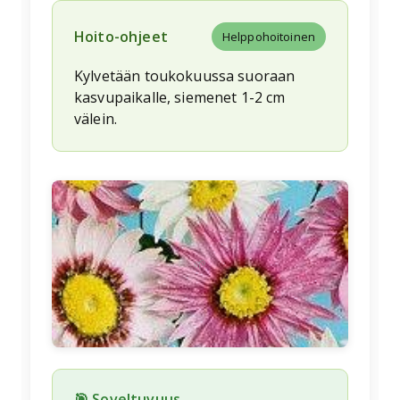
Hoito-ohjeet
Helppohoitoinen
Kylvetään toukokuussa suoraan
kasvupaikalle, siemenet 1-2 cm
välein.
🌱
🎯 Soveltuvuus