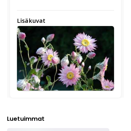
Lisäkuvat
🖼️
Luetuimmat