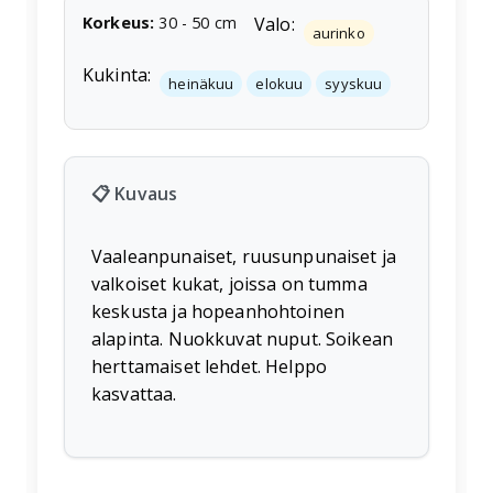
Korkeus
:
30
-
50
cm
Valo:
aurinko
Kukinta:
heinäkuu
elokuu
syyskuu
📋 Kuvaus
Vaaleanpunaiset, ruusunpunaiset ja
valkoiset kukat, joissa on tumma
keskusta ja hopeanhohtoinen
alapinta. Nuokkuvat nuput. Soikean
herttamaiset lehdet. Helppo
kasvattaa.