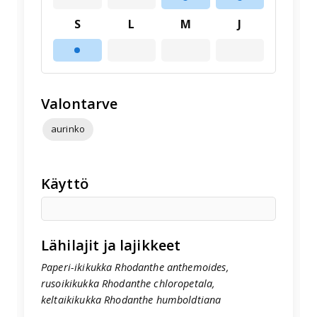
S
L
M
J
Valontarve
aurinko
Käyttö
Lähilajit ja lajikkeet
Paperi-ikikukka Rhodanthe anthemoides,
rusoikikukka Rhodanthe chloropetala,
keltaikikukka Rhodanthe humboldtiana