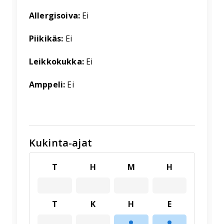
Allergisoiva:
Ei
Piikikäs:
Ei
Leikkokukka:
Ei
Amppeli:
Ei
Kukinta-ajat
T
H
M
H
T
K
H
E