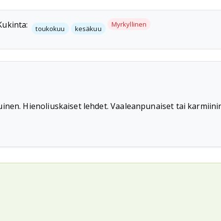
Kukinta:
Myrkyllinen
toukokuu
kesäkuu
nen. Hienoliuskaiset lehdet. Vaaleanpunaiset tai karmiini