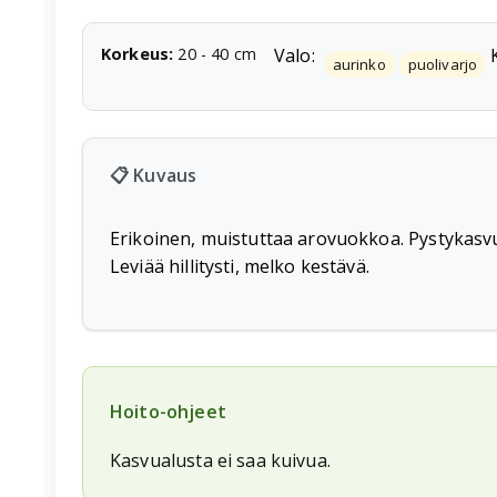
Korkeus
:
20
-
40
cm
Valo:
aurinko
puolivarjo
📋 Kuvaus
Erikoinen, muistuttaa arovuokkoa. Pystykasvui
Leviää hillitysti, melko kestävä.
Hoito-ohjeet
Kasvualusta ei saa kuivua.