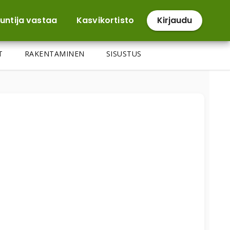
untija vastaa
Kasvikortisto
Kirjaudu
T
RAKENTAMINEN
SISUSTUS