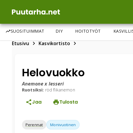
SUOSITUIMMAT
DIY
HOITOTYÖT
KASVILL
Etusivu
Kasvikortisto
Helovuokko
Anemone x lesseri
Ruotsiksi:
röd flikanemon
Jaa
Tulosta
Perennat
Monivuotinen