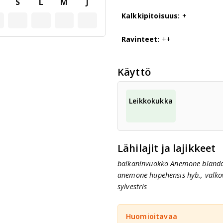
S
L
M
J
Kalkkipitoisuus:
+
Ravinteet:
++
Käyttö
Leikkokukka
Lähilajit ja lajikkeet
balkaninvuokko Anemone blanda
anemone hupehensis hyb., val
sylvestris
Huomioitavaa