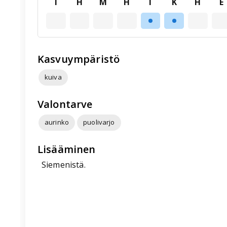
T
H
M
H
T
K
H
E
Kasvuympäristö
kuiva
Valontarve
aurinko
puolivarjo
Lisääminen
Siemenistä.