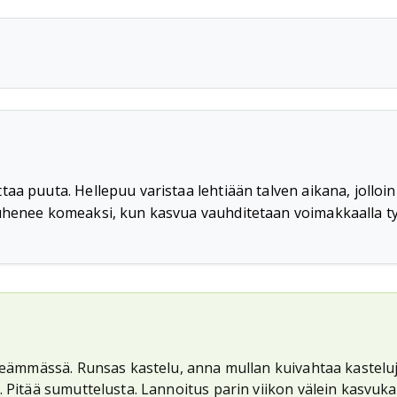
aa puuta. Hellepuu varistaa lehtiään talven aikana, jolloi
uhenee komeaksi, kun kasvua vauhditetaan voimakkaalla typ
ileämmässä. Runsas kastelu, anna mullan kuivahtaa kasteluje
. Pitää sumuttelusta. Lannoitus parin viikon välein kasvuk