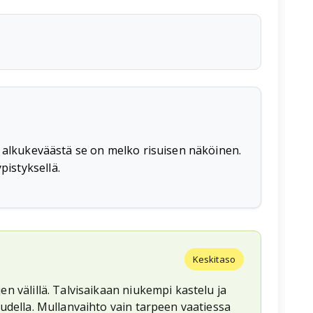
n alkukeväästä se on melko risuisen näköinen.
istyksellä.
Keskitaso
n välillä. Talvisaikaan niukempi kastelu ja
audella. Mullanvaihto vain tarpeen vaatiessa