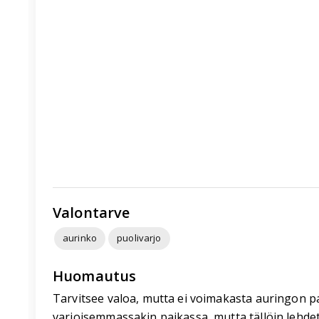
Valontarve
aurinko
puolivarjo
Huomautus
Tarvitsee valoa, mutta ei voimakasta auringon pai
varjoisemmassakin paikassa, mutta tällöin lehde