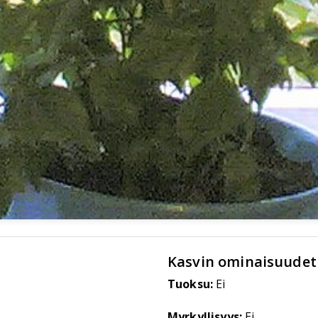
Kasvin ominaisuudet
Tuoksu:
Ei
Myrkyllisyys:
Ei