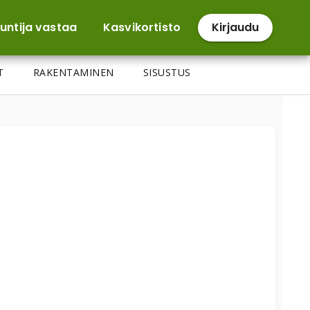
untija vastaa
Kasvikortisto
Kirjaudu
T
RAKENTAMINEN
SISUSTUS