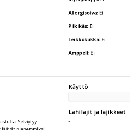
Allergisoiva:
Ei
Piikikäs:
Ei
Leikkokukka:
Ei
Amppeli:
Ei
Käyttö
Lähilajit ja lajikkeet
-
stetta. Selviytyy
t jäävät pienemmiksi.