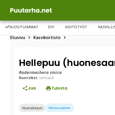
SUOSITUIMMAT
DIY
HOITOTYÖT
KASVILL
Etusivu
Kasvikortisto
Hellepuu (huonesaa
Radermachera sinica
Ruotsiksi:
rumsask
Jaa
Tulosta
Huonekasvit
Monivuotinen