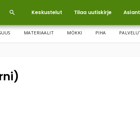
Keskustelut
Tilaa uutiskirje
Asiant
ISUUS
MATERIAALIT
MÖKKI
PIHA
PALVELU
rni)