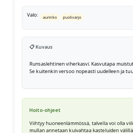
Valo:
aurinko
puolivarjo
📋 Kuvaus
Runsaslehtinen viherkasvi. Kasvutapa muistutt
Se kuitenkin versoo nopeasti uudelleen ja tu
Hoito-ohjeet
Viihtyy huoneenlämmössä, talvella voi olla vi
mullan annetaan kuivahtaa kasteluiden välillä