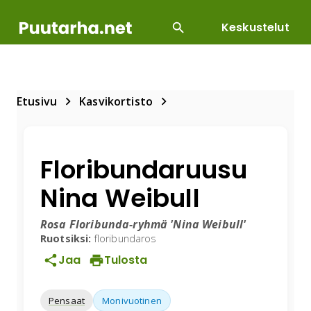
Keskustelut
SUOSITUIMMAT
DIY
HOITOTYÖT
KASVILLI
Etusivu
Kasvikortisto
Floribundaruusu
Nina Weibull
Rosa Floribunda-ryhmä 'Nina Weibull'
Ruotsiksi:
floribundaros
Jaa
Tulosta
Pensaat
Monivuotinen