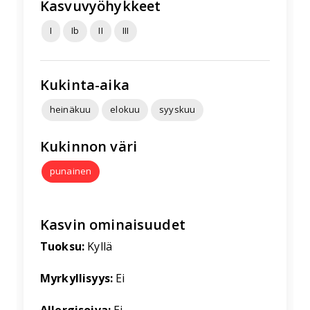
Kasvuvyöhykkeet
I
Ib
II
III
Kukinta-aika
heinäkuu
elokuu
syyskuu
Kukinnon väri
punainen
Kasvin ominaisuudet
Tuoksu:
Kyllä
Myrkyllisyys:
Ei
Allergisoiva:
Ei