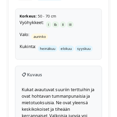
Korkeus
:
50
-
70
cm
Vyöhykkeet:
I
Ib
II
III
Valo:
aurinko
Kukinta:
heinäkuu
elokuu
syyskuu
📋 Kuvaus
Kukat avautuvat suuriin terttuihin ja
ovat hohtavan tummanpunaisia ja
mietotuoksuisia. Ne ovat yleensä
keskikokoiset ja tiheään
kerrannaiset. Valkoisia juovia voi