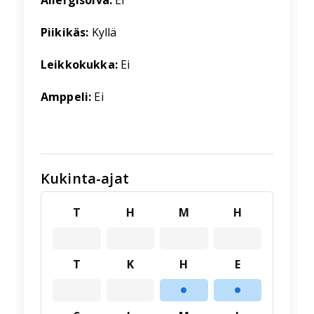
Piikikäs:
Kyllä
Leikkokukka:
Ei
Amppeli:
Ei
Kukinta-ajat
T
H
M
H
T
K
H
E