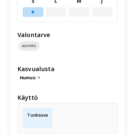
S
L
M
J
Valontarve
aurinko
Kasvualusta
Humus:
+
Käyttö
Tuoksuva