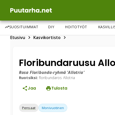
SUOSITUIMMAT
DIY
HOITOTYÖT
KASVILL
Etusivu
Kasvikortisto
Floribundaruusu Allo
Rosa Floribunda-ryhmä 'Allotria'
Ruotsiksi:
floribundaros Allotria
Jaa
Tulosta
Pensaat
Monivuotinen