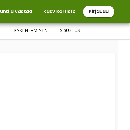
untija vastaa
Kasvikortisto
Kirjaudu
T
RAKENTAMINEN
SISUSTUS