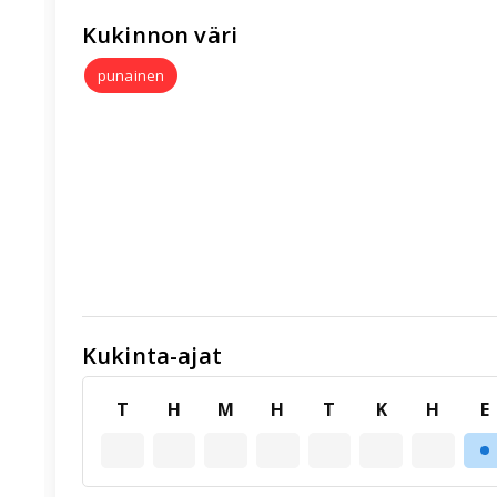
Kukinnon väri
punainen
Kukinta-ajat
T
H
M
H
T
K
H
E