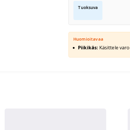
Tuoksuva
Huomioitavaa
Piikikäs:
Käsittele var