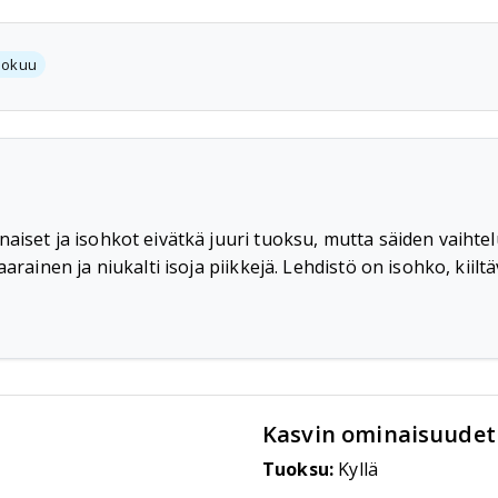
lokuu
aiset ja isohkot eivätkä juuri tuoksu, mutta säiden vaihtel
aarainen ja niukalti isoja piikkejä. Lehdistö on isohko, kii
Kasvin ominaisuudet
Tuoksu:
Kyllä