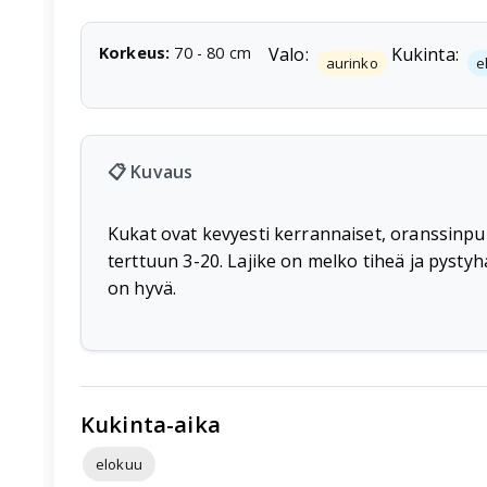
Korkeus
:
70
-
80
cm
Valo:
Kukinta:
aurinko
e
📋 Kuvaus
Kukat ovat kevyesti kerrannaiset, oranssinpun
terttuun 3-20. Lajike on melko tiheä ja pystyh
on hyvä.
Kukinta-aika
elokuu