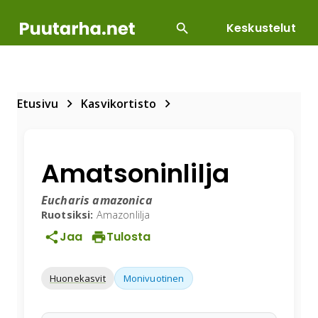
Keskustelut
SUOSITUIMMAT
DIY
HOITOTYÖT
KASVILLI
Etusivu
Kasvikortisto
Amatsoninlilja
Eucharis amazonica
Ruotsiksi:
Amazonlilja
Jaa
Tulosta
Huonekasvit
Monivuotinen