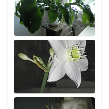
🖼️
🖼️