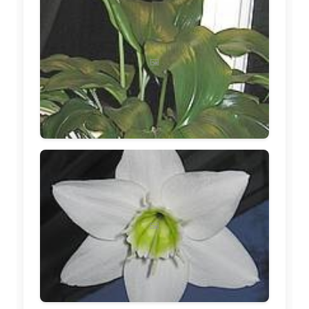
🖼️
🖼️