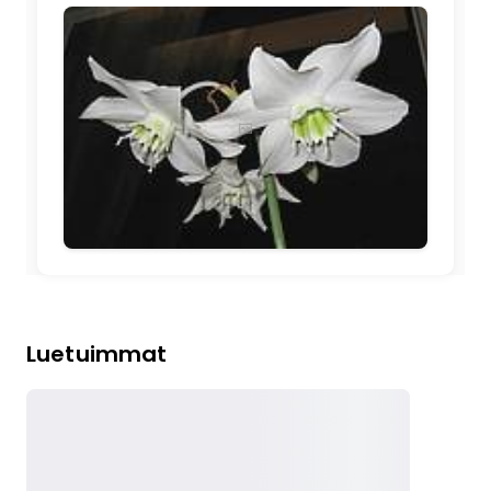
🖼️
Luetuimmat