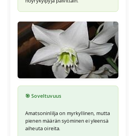
höyrykylpyjä päivittäin.
🌱
🎯 Soveltuvuus
Amatsoninlilja on myrkyllinen, mutta
pienen määrän syöminen ei yleensä
aiheuta oireita.