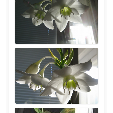
🖼️
🖼️