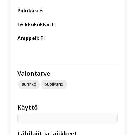
Piikikäs:
Ei
Leikkokukka:
Ei
Amppeli:
Ei
Valontarve
aurinko
puolivarjo
Käyttö
Lähilajit ja lajikkeet