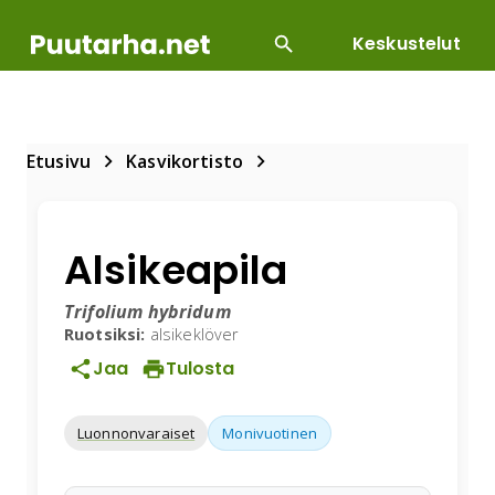
Keskustelut
SUOSITUIMMAT
DIY
HOITOTYÖT
KASVILLI
Etusivu
Kasvikortisto
Alsikeapila
Trifolium hybridum
Ruotsiksi:
alsikeklöver
Jaa
Tulosta
Luonnonvaraiset
Monivuotinen