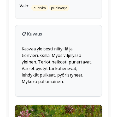
Valo:
aurinko
puolivarjo
📋 Kuvaus
Kasvaa yleisesti niityillä ja
tienvieruksilla. Myös viljelyssä
yleinen. Teriöt heikosti punertavat.
Varret pystyt tai kohenevat,
lehdykät puikeat, pyöristyneet.
Mykerö pallomainen.